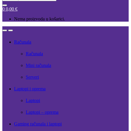
for:
0
0,00
€
Nema proizvoda u košarici.
Open
Close
Računala
Računala
Mini računala
Serveri
Laptopi i oprema
Laptopi
Laptopi – oprema
Gaming računala i laptopi