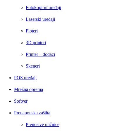
Fotokopirni uređaji
Laserski uređaji
Ploteri
3D printeri
Printer – dodaci
Skeneri
POS uređaji
Mrežna oprema
Softver
Prenaponska zaštita
Prenosive utičnice