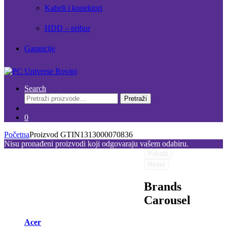
Kabeli i konektori
HDD – pribor
Garancije
Search
Pretraži:
Pretraži
0
Početna
Proizvod GTIN
1313000070836
Nisu pronađeni proizvodi koji odgovaraju vašem odabiru.
Prikaži
Reset
Brands
Carousel
Acer