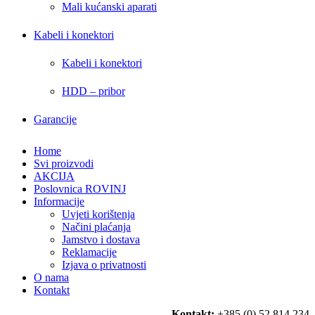
Mali kućanski aparati
Kabeli i konektori
Kabeli i konektori
HDD – pribor
Garancije
Home
Svi proizvodi
AKCIJA
Poslovnica ROVINJ
Informacije
Uvjeti korištenja
Načini plaćanja
Jamstvo i dostava
Reklamacije
Izjava o privatnosti
O nama
Kontakt
Kontakt:
+385 (0) 52 814 234