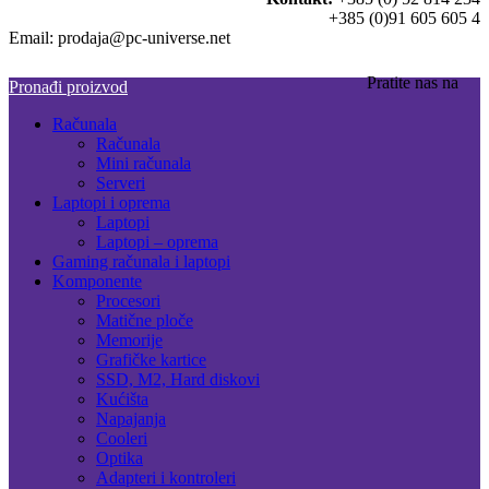
+385 (0)91 605 605 4
Email: prodaja@pc-universe.net
Pratite nas na
Pronađi proizvod
Računala
Računala
Mini računala
Serveri
Laptopi i oprema
Laptopi
Laptopi – oprema
Gaming računala i laptopi
Komponente
Procesori
Matične ploče
Memorije
Grafičke kartice
SSD, M2, Hard diskovi
Kućišta
Napajanja
Cooleri
Optika
Adapteri i kontroleri