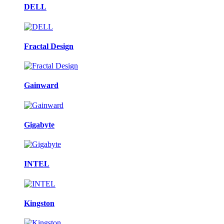
DELL
Fractal Design
Gainward
Gigabyte
INTEL
Kingston