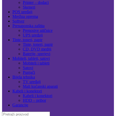
Printer – dodaci
Skeneri
POS uređaji
Mrežna oprema
Softver
Prenaponska zaštita
Prenosive utičnice
UPS uređaji
Tinte, toneri, papir
Tinte, toneri, papir
CD, DVD mediji
Baterije, sprejevi
Mobiteli, tableti, satovi
Mobiteli i tableti
Satovi
Punjači
Bijela tehnika
TV uređaji
Mali kućanski aparati
Kabeli i konektori
Kabeli i konektori
HDD – pribor
Garancije
Search