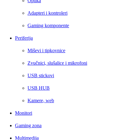
Optika
Adapteri i kontroleri
Gaming komponente
Periferija
Miševi i tipkovnice
Zvučnici, slušalice i mikrofoni
USB stickovi
USB HUB
Kamere, web
Monitori
Gaming zona
Multimedija