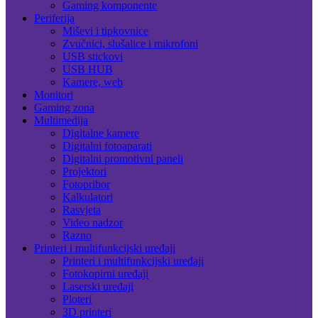
Gaming komponente
Periferija
Miševi i tipkovnice
Zvučnici, slušalice i mikrofoni
USB stickovi
USB HUB
Kamere, web
Monitori
Gaming zona
Multimedija
Digitalne kamere
Digitalni fotoaparati
Digitalni promotivni paneli
Projektori
Fotopribor
Kalkulatori
Rasvjeta
Video nadzor
Razno
Printeri i multifunkcijski uređaji
Printeri i multifunkcijski uređaji
Fotokopirni uređaji
Laserski uređaji
Ploteri
3D printeri