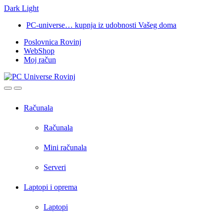
Dark
Light
Skip
Skip
PC-universe… kupnja iz udobnosti Vašeg doma
to
to
Poslovnica Rovinj
navigation
content
WebShop
Moj račun
Open
Close
Računala
Računala
Mini računala
Serveri
Laptopi i oprema
Laptopi