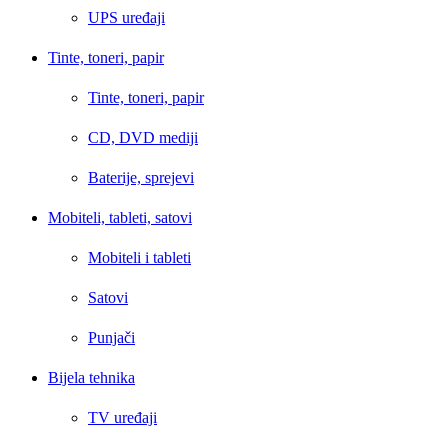
UPS uređaji
Tinte, toneri, papir
Tinte, toneri, papir
CD, DVD mediji
Baterije, sprejevi
Mobiteli, tableti, satovi
Mobiteli i tableti
Satovi
Punjači
Bijela tehnika
TV uređaji