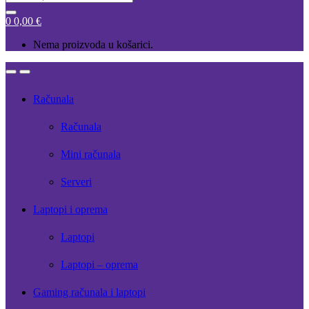
for:
0
0,00
€
Nema proizvoda u košarici.
Open
Close
Računala
Računala
Mini računala
Serveri
Laptopi i oprema
Laptopi
Laptopi – oprema
Gaming računala i laptopi