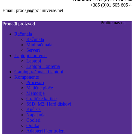
+385 (0)91 605 605 4
Email: prodaja@pc-universe.net
Pratite nas na
Pronađi proizvod
Računala
Računala
Mini računala
Serveri
Laptopi i oprema
Laptopi
Laptopi – oprema
Gaming računala i laptopi
Komponente
Procesori
Matične ploče
Memorije
Grafičke kartice
SSD, M2, Hard diskovi
Kućišta
Napajanja
Cooleri
Optika
Adapteri i kontroleri