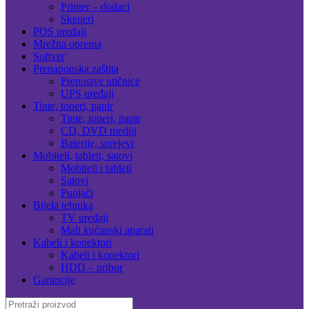
Printer – dodaci
Skeneri
POS uređaji
Mrežna oprema
Softver
Prenaponska zaštita
Prenosive utičnice
UPS uređaji
Tinte, toneri, papir
Tinte, toneri, papir
CD, DVD mediji
Baterije, sprejevi
Mobiteli, tableti, satovi
Mobiteli i tableti
Satovi
Punjači
Bijela tehnika
TV uređaji
Mali kućanski aparati
Kabeli i konektori
Kabeli i konektori
HDD – pribor
Garancije
Search