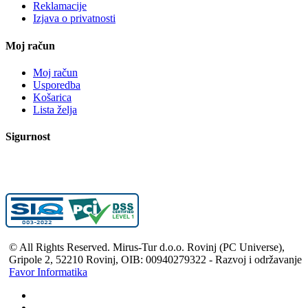
Reklamacije
Izjava o privatnosti
Moj račun
Moj račun
Usporedba
Košarica
Lista želja
Sigurnost
© All Rights Reserved. Mirus-Tur d.o.o. Rovinj (PC Universe),
Gripole 2, 52210 Rovinj, OIB: 00940279322 - Razvoj i održavanje
Favor Informatika