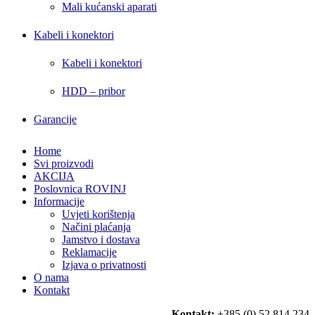
Mali kućanski aparati
Kabeli i konektori
Kabeli i konektori
HDD – pribor
Garancije
Home
Svi proizvodi
AKCIJA
Poslovnica ROVINJ
Informacije
Uvjeti korištenja
Načini plaćanja
Jamstvo i dostava
Reklamacije
Izjava o privatnosti
O nama
Kontakt
Kontakt:
+385 (0) 52 814 234