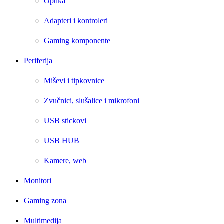
Optika
Adapteri i kontroleri
Gaming komponente
Periferija
Miševi i tipkovnice
Zvučnici, slušalice i mikrofoni
USB stickovi
USB HUB
Kamere, web
Monitori
Gaming zona
Multimedija