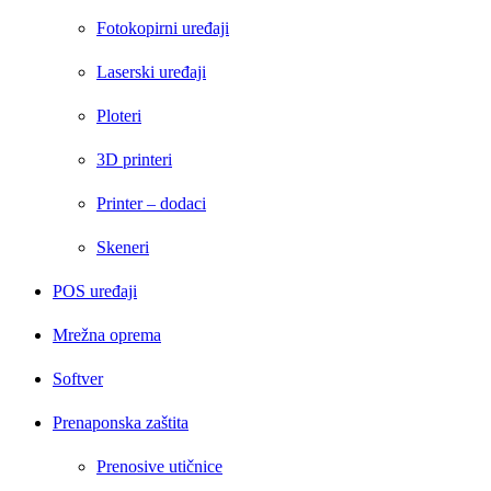
Fotokopirni uređaji
Laserski uređaji
Ploteri
3D printeri
Printer – dodaci
Skeneri
POS uređaji
Mrežna oprema
Softver
Prenaponska zaštita
Prenosive utičnice