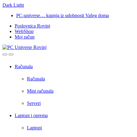
Dark
Light
Skip
Skip
PC-universe… kupnja iz udobnosti Vašeg doma
to
to
Poslovnica Rovinj
navigation
content
WebShop
Moj račun
Open
Close
Računala
Računala
Mini računala
Serveri
Laptopi i oprema
Laptopi