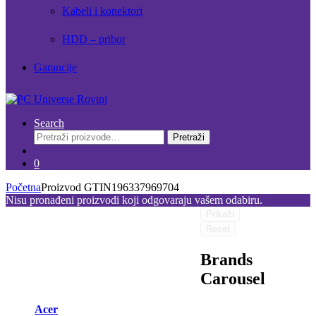
Kabeli i konektori
HDD – pribor
Garancije
Search
Pretraži:
Pretraži
0
Početna
Proizvod GTIN
196337969704
Nisu pronađeni proizvodi koji odgovaraju vašem odabiru.
Prikaži
Reset
Brands
Carousel
Acer