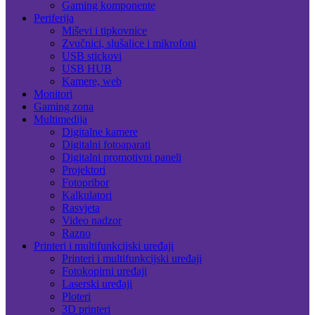
Gaming komponente
Periferija
Miševi i tipkovnice
Zvučnici, slušalice i mikrofoni
USB stickovi
USB HUB
Kamere, web
Monitori
Gaming zona
Multimedija
Digitalne kamere
Digitalni fotoaparati
Digitalni promotivni paneli
Projektori
Fotopribor
Kalkulatori
Rasvjeta
Video nadzor
Razno
Printeri i multifunkcijski uređaji
Printeri i multifunkcijski uređaji
Fotokopirni uređaji
Laserski uređaji
Ploteri
3D printeri