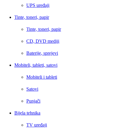
UPS uređaji
Tinte, toneri, papir
Tinte, toneri, papir
CD, DVD mediji
Baterije, sprejevi
Mobiteli, tableti, satovi
Mobiteli i tableti
Satovi
Punjači
Bijela tehnika
TV uređaji