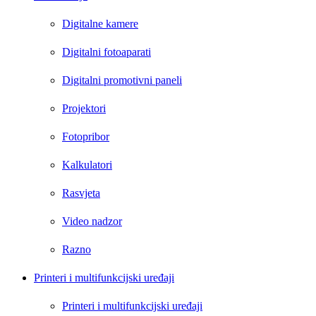
Digitalne kamere
Digitalni fotoaparati
Digitalni promotivni paneli
Projektori
Fotopribor
Kalkulatori
Rasvjeta
Video nadzor
Razno
Printeri i multifunkcijski uređaji
Printeri i multifunkcijski uređaji