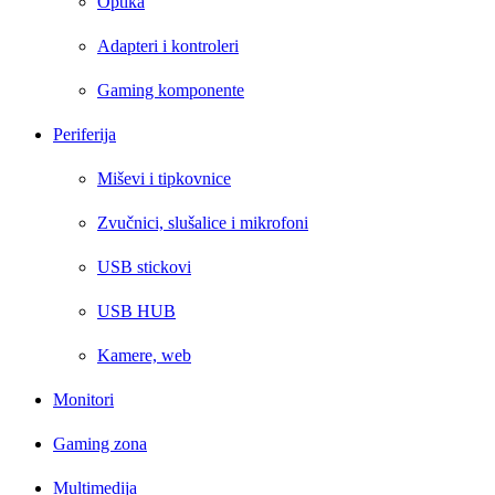
Optika
Adapteri i kontroleri
Gaming komponente
Periferija
Miševi i tipkovnice
Zvučnici, slušalice i mikrofoni
USB stickovi
USB HUB
Kamere, web
Monitori
Gaming zona
Multimedija