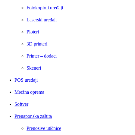
Fotokopirni uređaji
Laserski uređaji
Ploteri
3D printeri
Printer – dodaci
Skeneri
POS uređaji
Mrežna oprema
Softver
Prenaponska zaštita
Prenosive utičnice