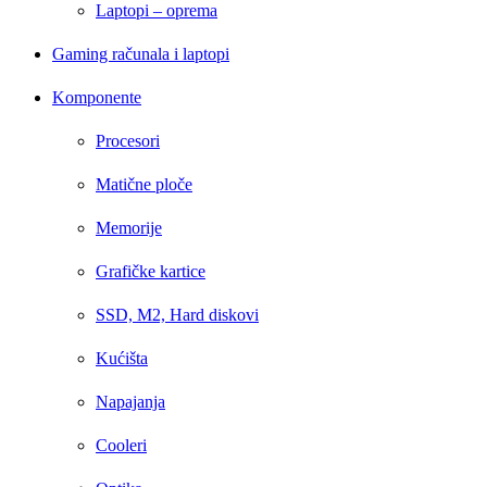
Laptopi – oprema
Gaming računala i laptopi
Komponente
Procesori
Matične ploče
Memorije
Grafičke kartice
SSD, M2, Hard diskovi
Kućišta
Napajanja
Cooleri