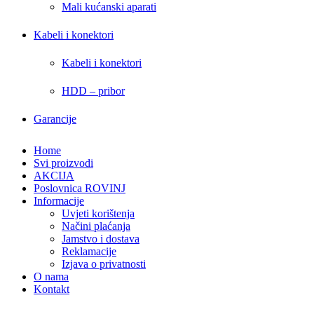
Mali kućanski aparati
Kabeli i konektori
Kabeli i konektori
HDD – pribor
Garancije
Home
Svi proizvodi
AKCIJA
Poslovnica ROVINJ
Informacije
Uvjeti korištenja
Načini plaćanja
Jamstvo i dostava
Reklamacije
Izjava o privatnosti
O nama
Kontakt