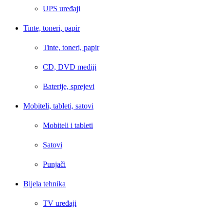
UPS uređaji
Tinte, toneri, papir
Tinte, toneri, papir
CD, DVD mediji
Baterije, sprejevi
Mobiteli, tableti, satovi
Mobiteli i tableti
Satovi
Punjači
Bijela tehnika
TV uređaji