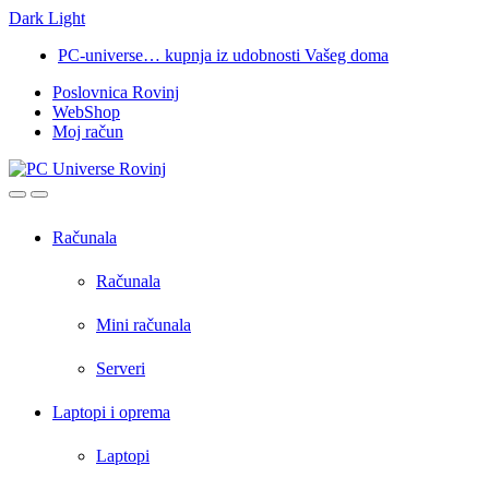
Dark
Light
Skip
Skip
PC-universe… kupnja iz udobnosti Vašeg doma
to
to
Poslovnica Rovinj
navigation
content
WebShop
Moj račun
Open
Close
Računala
Računala
Mini računala
Serveri
Laptopi i oprema
Laptopi