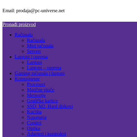
Email: prodaja@pc-universe.net
Pronađi proizvod
Računala
Računala
Mini računala
Serveri
Laptopi i oprema
Laptopi
Laptopi – oprema
Gaming računala i laptopi
Komponente
Procesori
Matične ploče
Memorije
Grafičke kartice
SSD, M2, Hard diskovi
Kućišta
Napajanja
Cooleri
Optika
Adapteri i kontroleri