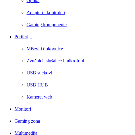
Optika
Adapteri i kontroleri
Gaming komponente
Periferija
Miševi i tipkovnice
Zvučnici, slušalice i mikrofoni
USB stickovi
USB HUB
Kamere, web
Monitori
Gaming zona
Multimedija