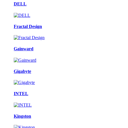
DELL
Fractal Design
Gainward
Gigabyte
INTEL
Kingston