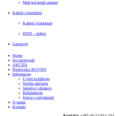
Mali kućanski aparati
Kabeli i konektori
Kabeli i konektori
HDD – pribor
Garancije
Home
Svi proizvodi
AKCIJA
Poslovnica ROVINJ
Informacije
Uvjeti korištenja
Načini plaćanja
Jamstvo i dostava
Reklamacije
Izjava o privatnosti
O nama
Kontakt
Kontakt:
+385 (0) 52 814 234