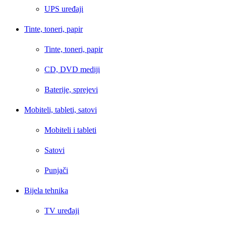
UPS uređaji
Tinte, toneri, papir
Tinte, toneri, papir
CD, DVD mediji
Baterije, sprejevi
Mobiteli, tableti, satovi
Mobiteli i tableti
Satovi
Punjači
Bijela tehnika
TV uređaji