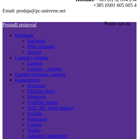
+385 (0)91 605 605 4
Email: prodaja@pc-universe.net
Pratite nas na
Pronađi proizvod
Računala
Računala
Mini računala
Serveri
Laptopi i oprema
Laptopi
Laptopi – oprema
Gaming računala i laptopi
Komponente
Procesori
Matične ploče
Memorije
Grafičke kartice
SSD, M2, Hard diskovi
Kućišta
Napajanja
Cooleri
Optika
Adapteri i kontroleri