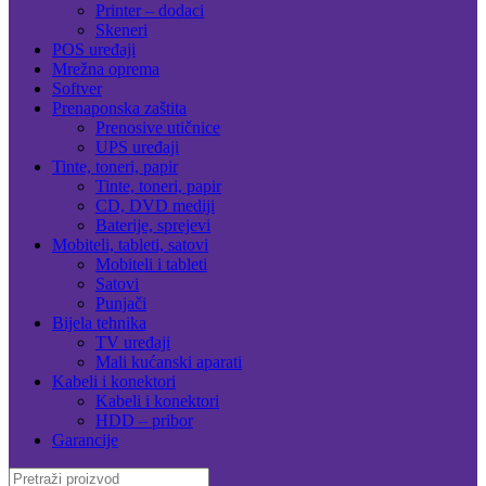
Printer – dodaci
Skeneri
POS uređaji
Mrežna oprema
Softver
Prenaponska zaštita
Prenosive utičnice
UPS uređaji
Tinte, toneri, papir
Tinte, toneri, papir
CD, DVD mediji
Baterije, sprejevi
Mobiteli, tableti, satovi
Mobiteli i tableti
Satovi
Punjači
Bijela tehnika
TV uređaji
Mali kućanski aparati
Kabeli i konektori
Kabeli i konektori
HDD – pribor
Garancije
Search