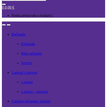
for:
0
0,00
€
Nema proizvoda u košarici.
Open
Close
Računala
Računala
Mini računala
Serveri
Laptopi i oprema
Laptopi
Laptopi – oprema
Gaming računala i laptopi