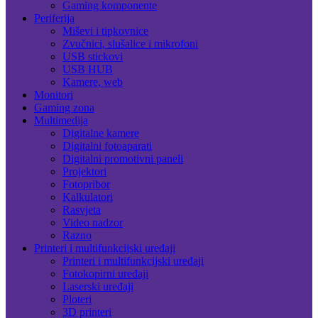
Gaming komponente
Periferija
Miševi i tipkovnice
Zvučnici, slušalice i mikrofoni
USB stickovi
USB HUB
Kamere, web
Monitori
Gaming zona
Multimedija
Digitalne kamere
Digitalni fotoaparati
Digitalni promotivni paneli
Projektori
Fotopribor
Kalkulatori
Rasvjeta
Video nadzor
Razno
Printeri i multifunkcijski uređaji
Printeri i multifunkcijski uređaji
Fotokopirni uređaji
Laserski uređaji
Ploteri
3D printeri