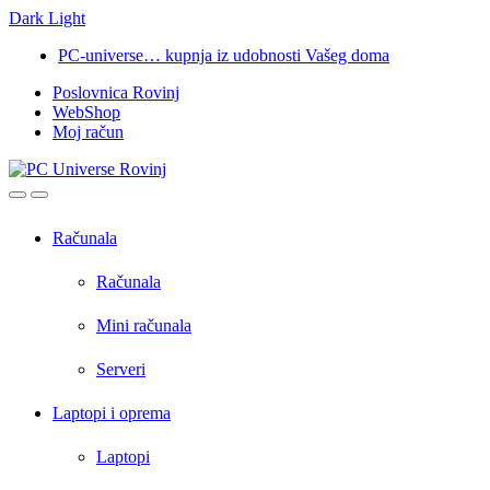
Dark
Light
Skip
Skip
PC-universe… kupnja iz udobnosti Vašeg doma
to
to
Poslovnica Rovinj
navigation
content
WebShop
Moj račun
Open
Close
Računala
Računala
Mini računala
Serveri
Laptopi i oprema
Laptopi