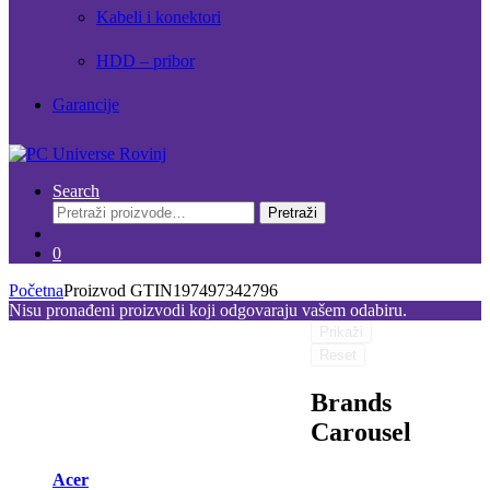
Kabeli i konektori
HDD – pribor
Garancije
Search
Pretraži:
Pretraži
0
Početna
Proizvod GTIN
197497342796
Nisu pronađeni proizvodi koji odgovaraju vašem odabiru.
Prikaži
Reset
Brands
Carousel
Acer