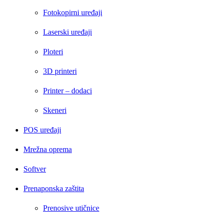
Fotokopirni uređaji
Laserski uređaji
Ploteri
3D printeri
Printer – dodaci
Skeneri
POS uređaji
Mrežna oprema
Softver
Prenaponska zaštita
Prenosive utičnice