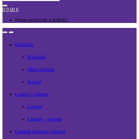
for:
0
0,00
€
Nema proizvoda u košarici.
Open
Close
Računala
Računala
Mini računala
Serveri
Laptopi i oprema
Laptopi
Laptopi – oprema
Gaming računala i laptopi