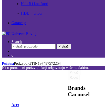
Kabeli i konektori
HDD – pribor
Garancije
Search
Pretraži:
Pretraži
0
Početna
Proizvod GTIN
197497572254
Nisu pronađeni proizvodi koji odgovaraju vašem odabiru.
Prikaži
Reset
Brands
Carousel
Acer