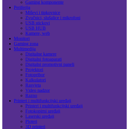
Gaming komponente
Periferija
Miševi i tipkovnice
Zvučnici, slušalice i mikrofoni
USB stickovi
USB HUB
Kamere, web
Monitori
Gaming zona
Multimedija
Digitalne kamere
Digitalni fotoaparati
Digitalni promotivni paneli
Projektori
Fotopribor
Kalkulatori
Rasvjeta
Video nadzor
Razno
Printeri i multifunkcijski uređaji
Printeri i multifunkcijski uređaji
Fotokopirni uređaji
Laserski uređaji
Ploteri
3D printeri