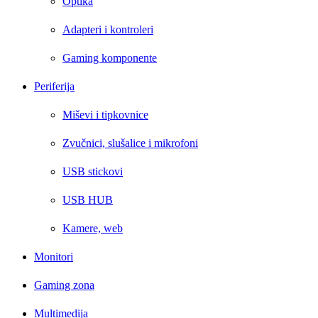
Optika
Adapteri i kontroleri
Gaming komponente
Periferija
Miševi i tipkovnice
Zvučnici, slušalice i mikrofoni
USB stickovi
USB HUB
Kamere, web
Monitori
Gaming zona
Multimedija