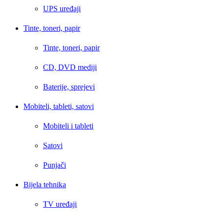
UPS uređaji
Tinte, toneri, papir
Tinte, toneri, papir
CD, DVD mediji
Baterije, sprejevi
Mobiteli, tableti, satovi
Mobiteli i tableti
Satovi
Punjači
Bijela tehnika
TV uređaji