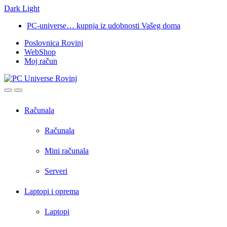
Dark
Light
Skip
Skip
PC-universe… kupnja iz udobnosti Vašeg doma
to
to
Poslovnica Rovinj
navigation
content
WebShop
Moj račun
Open
Close
Računala
Računala
Mini računala
Serveri
Laptopi i oprema
Laptopi