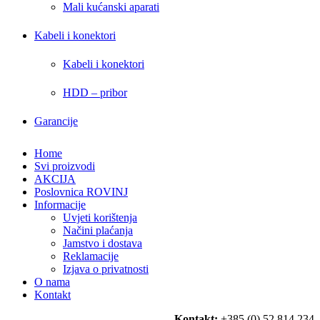
Mali kućanski aparati
Kabeli i konektori
Kabeli i konektori
HDD – pribor
Garancije
Home
Svi proizvodi
AKCIJA
Poslovnica ROVINJ
Informacije
Uvjeti korištenja
Načini plaćanja
Jamstvo i dostava
Reklamacije
Izjava o privatnosti
O nama
Kontakt
Kontakt:
+385 (0) 52 814 234