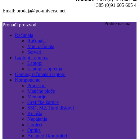
+385 (0)91 605 605 4
Email: prodaja@pc-universe.net
Pratite nas na
Pronađi proizvod
Računala
Računala
Mini računala
Serveri
Laptopi i oprema
Laptopi
Laptopi – oprema
Gaming računala i laptopi
Komponente
Procesori
Matične ploče
Memorije
Grafičke kartice
SSD, M2, Hard diskovi
Kućišta
Napajanja
Cooleri
Optika
Adapteri i kontroleri