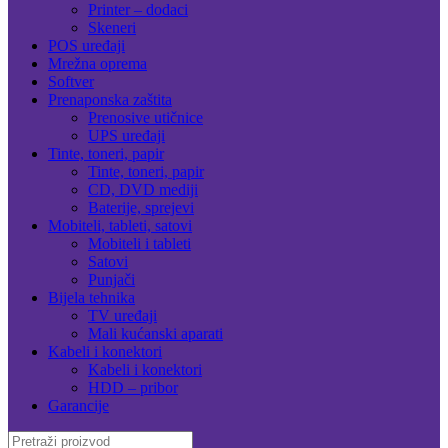
Printer – dodaci
Skeneri
POS uređaji
Mrežna oprema
Softver
Prenaponska zaštita
Prenosive utičnice
UPS uređaji
Tinte, toneri, papir
Tinte, toneri, papir
CD, DVD mediji
Baterije, sprejevi
Mobiteli, tableti, satovi
Mobiteli i tableti
Satovi
Punjači
Bijela tehnika
TV uređaji
Mali kućanski aparati
Kabeli i konektori
Kabeli i konektori
HDD – pribor
Garancije
Search