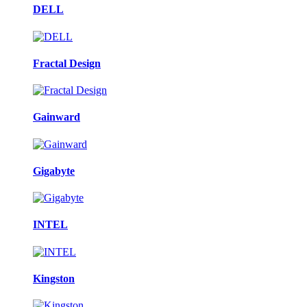
DELL
Fractal Design
Gainward
Gigabyte
INTEL
Kingston