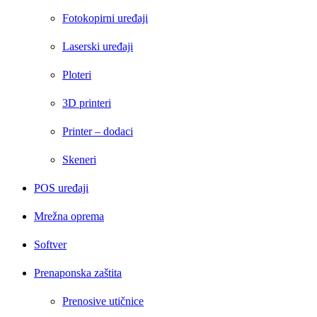
Fotokopirni uređaji
Laserski uređaji
Ploteri
3D printeri
Printer – dodaci
Skeneri
POS uređaji
Mrežna oprema
Softver
Prenaponska zaštita
Prenosive utičnice