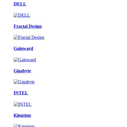
DELL
Fractal Design
Gainward
Gigabyte
INTEL
Kingston