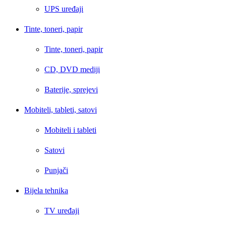
UPS uređaji
Tinte, toneri, papir
Tinte, toneri, papir
CD, DVD mediji
Baterije, sprejevi
Mobiteli, tableti, satovi
Mobiteli i tableti
Satovi
Punjači
Bijela tehnika
TV uređaji