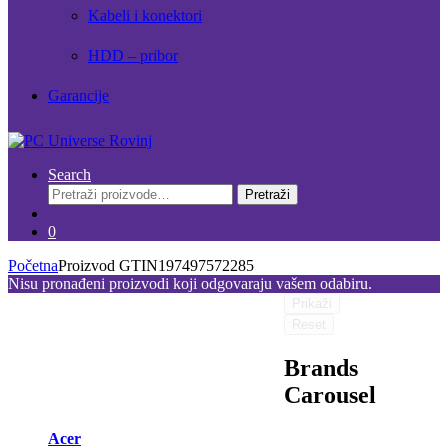
Kabeli i konektori
HDD – pribor
Garancije
Search
Pretraži:
Pretraži
0
Početna
Proizvod GTIN
197497572285
Nisu pronađeni proizvodi koji odgovaraju vašem odabiru.
Prikaži
Reset
Brands
Carousel
Acer