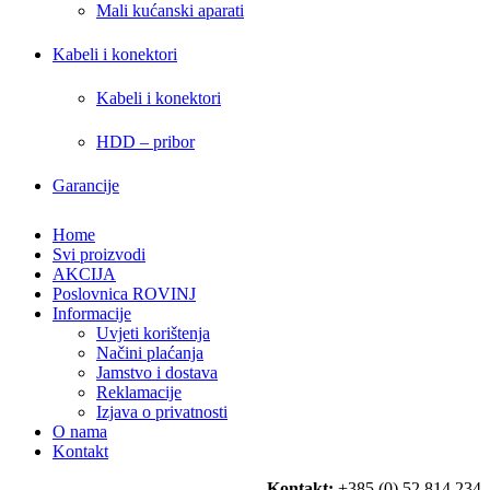
Mali kućanski aparati
Kabeli i konektori
Kabeli i konektori
HDD – pribor
Garancije
Home
Svi proizvodi
AKCIJA
Poslovnica ROVINJ
Informacije
Uvjeti korištenja
Načini plaćanja
Jamstvo i dostava
Reklamacije
Izjava o privatnosti
O nama
Kontakt
Kontakt:
+385 (0) 52 814 234