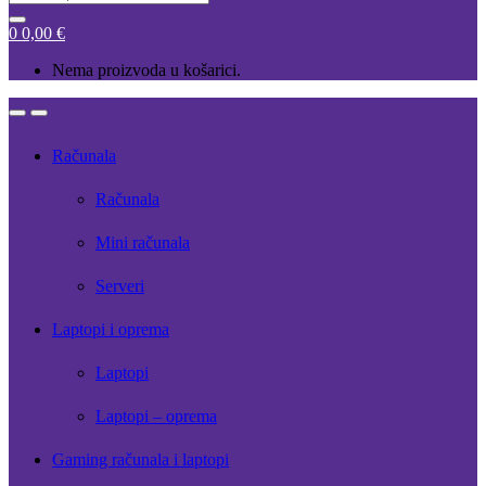
for:
0
0,00
€
Nema proizvoda u košarici.
Open
Close
Računala
Računala
Mini računala
Serveri
Laptopi i oprema
Laptopi
Laptopi – oprema
Gaming računala i laptopi