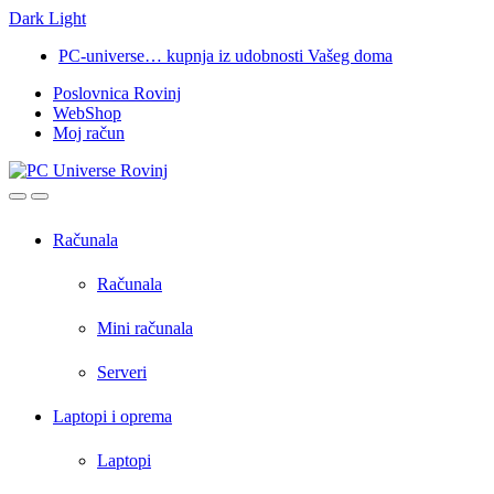
Dark
Light
Skip
Skip
PC-universe… kupnja iz udobnosti Vašeg doma
to
to
Poslovnica Rovinj
navigation
content
WebShop
Moj račun
Open
Close
Računala
Računala
Mini računala
Serveri
Laptopi i oprema
Laptopi