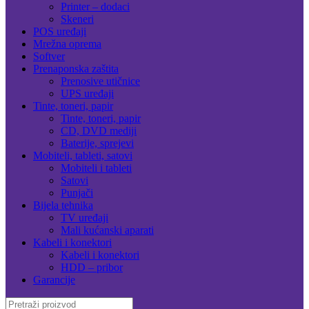
Printer – dodaci
Skeneri
POS uređaji
Mrežna oprema
Softver
Prenaponska zaštita
Prenosive utičnice
UPS uređaji
Tinte, toneri, papir
Tinte, toneri, papir
CD, DVD mediji
Baterije, sprejevi
Mobiteli, tableti, satovi
Mobiteli i tableti
Satovi
Punjači
Bijela tehnika
TV uređaji
Mali kućanski aparati
Kabeli i konektori
Kabeli i konektori
HDD – pribor
Garancije
Search