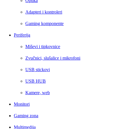
Optika
Adapteri i kontroleri
Gaming komponente
Periferija
Miševi i tipkovnice
Zvučnici, slušalice i mikrofoni
USB stickovi
USB HUB
Kamere, web
Monitori
Gaming zona
Multimedija