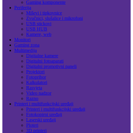
Gaming komponente
Periferija
Miševi i tipkovnice
Zvučnici, slušalice i mikrofoni
USB stickovi
USB HUB
Kamere, web
Monitori
Gaming zona
Multimedija
Digitalne kamere
Digitalni fotoaparati
Digitalni promotivni paneli
Projektori
Fotopribor
Kalkulatori
Rasvjeta
Video nadzor
Razno
Printeri i multifunkcijski uređaji
Printeri i multifunkcijski uređaji
Fotokopirni uređaji
Laserski uređaji
Ploteri
3D printeri