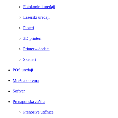
Fotokopirni uređaji
Laserski uređaji
Ploteri
3D printeri
Printer – dodaci
Skeneri
POS uređaji
Mrežna oprema
Softver
Prenaponska zaštita
Prenosive utičnice