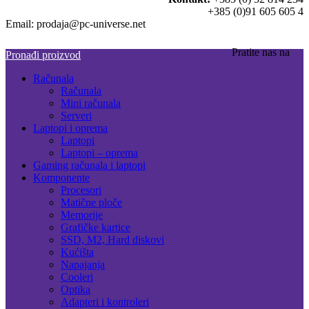
+385 (0)91 605 605 4
Email: prodaja@pc-universe.net
Pratite nas na
Pronađi proizvod
Računala
Računala
Mini računala
Serveri
Laptopi i oprema
Laptopi
Laptopi – oprema
Gaming računala i laptopi
Komponente
Procesori
Matične ploče
Memorije
Grafičke kartice
SSD, M2, Hard diskovi
Kućišta
Napajanja
Cooleri
Optika
Adapteri i kontroleri