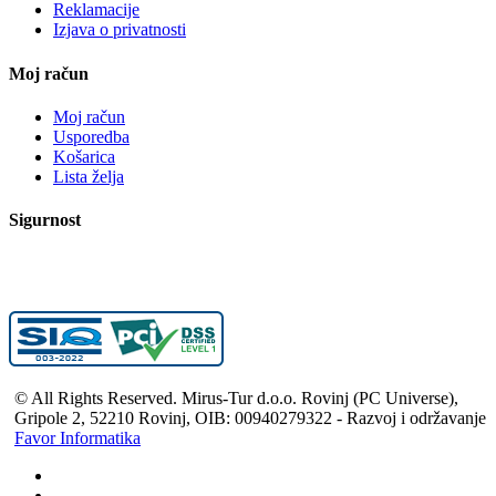
Reklamacije
Izjava o privatnosti
Moj račun
Moj račun
Usporedba
Košarica
Lista želja
Sigurnost
© All Rights Reserved. Mirus-Tur d.o.o. Rovinj (PC Universe),
Gripole 2, 52210 Rovinj, OIB: 00940279322 - Razvoj i održavanje
Favor Informatika