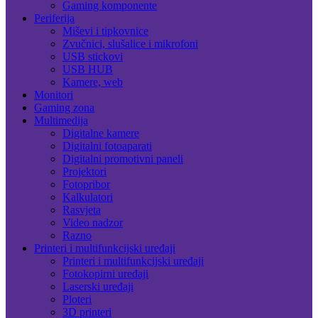
Gaming komponente
Periferija
Miševi i tipkovnice
Zvučnici, slušalice i mikrofoni
USB stickovi
USB HUB
Kamere, web
Monitori
Gaming zona
Multimedija
Digitalne kamere
Digitalni fotoaparati
Digitalni promotivni paneli
Projektori
Fotopribor
Kalkulatori
Rasvjeta
Video nadzor
Razno
Printeri i multifunkcijski uređaji
Printeri i multifunkcijski uređaji
Fotokopirni uređaji
Laserski uređaji
Ploteri
3D printeri