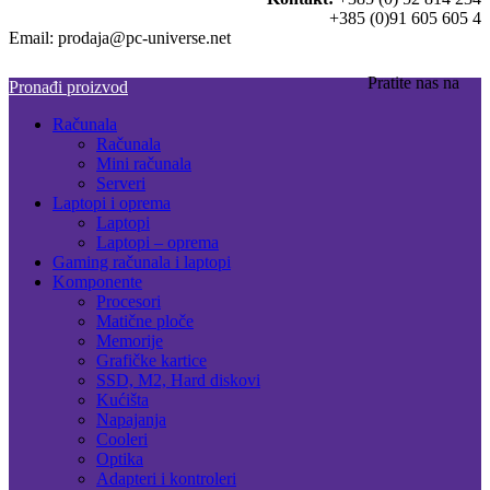
+385 (0)91 605 605 4
Email: prodaja@pc-universe.net
Pratite nas na
Pronađi proizvod
Računala
Računala
Mini računala
Serveri
Laptopi i oprema
Laptopi
Laptopi – oprema
Gaming računala i laptopi
Komponente
Procesori
Matične ploče
Memorije
Grafičke kartice
SSD, M2, Hard diskovi
Kućišta
Napajanja
Cooleri
Optika
Adapteri i kontroleri