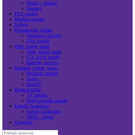
Printer – dodaci
Skeneri
POS uređaji
Mrežna oprema
Softver
Prenaponska zaštita
Prenosive utičnice
UPS uređaji
Tinte, toneri, papir
Tinte, toneri, papir
CD, DVD mediji
Baterije, sprejevi
Mobiteli, tableti, satovi
Mobiteli i tableti
Satovi
Punjači
Bijela tehnika
TV uređaji
Mali kućanski aparati
Kabeli i konektori
Kabeli i konektori
HDD – pribor
Garancije
Search