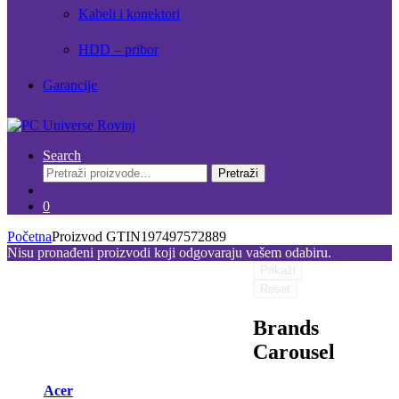
Kabeli i konektori
HDD – pribor
Garancije
Search
Pretraži:
Pretraži
0
Početna
Proizvod GTIN
197497572889
Nisu pronađeni proizvodi koji odgovaraju vašem odabiru.
Prikaži
Reset
Brands
Carousel
Acer