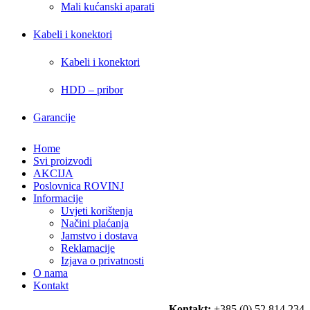
Mali kućanski aparati
Kabeli i konektori
Kabeli i konektori
HDD – pribor
Garancije
Home
Svi proizvodi
AKCIJA
Poslovnica ROVINJ
Informacije
Uvjeti korištenja
Načini plaćanja
Jamstvo i dostava
Reklamacije
Izjava o privatnosti
O nama
Kontakt
Kontakt:
+385 (0) 52 814 234