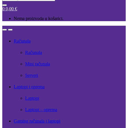
for:
0
0,00
€
Nema proizvoda u košarici.
Open
Close
Računala
Računala
Mini računala
Serveri
Laptopi i oprema
Laptopi
Laptopi – oprema
Gaming računala i laptopi