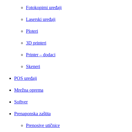
Fotokopirni uređaji
Laserski uređaji
Ploteri
3D printeri
Printer – dodaci
Skeneri
POS uređaji
Mrežna oprema
Softver
Prenaponska zaštita
Prenosive utičnice