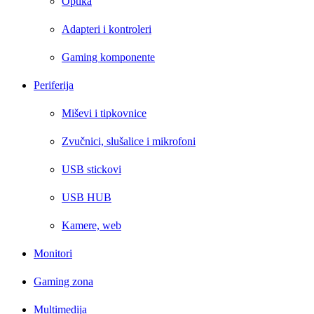
Optika
Adapteri i kontroleri
Gaming komponente
Periferija
Miševi i tipkovnice
Zvučnici, slušalice i mikrofoni
USB stickovi
USB HUB
Kamere, web
Monitori
Gaming zona
Multimedija