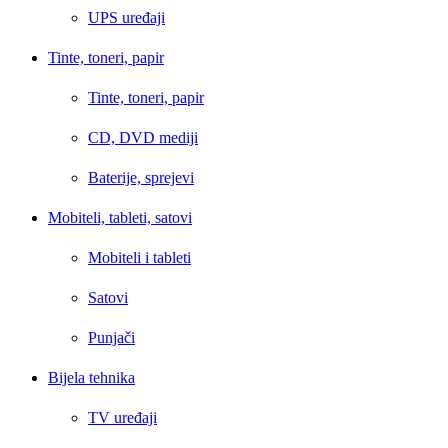
UPS uređaji
Tinte, toneri, papir
Tinte, toneri, papir
CD, DVD mediji
Baterije, sprejevi
Mobiteli, tableti, satovi
Mobiteli i tableti
Satovi
Punjači
Bijela tehnika
TV uređaji