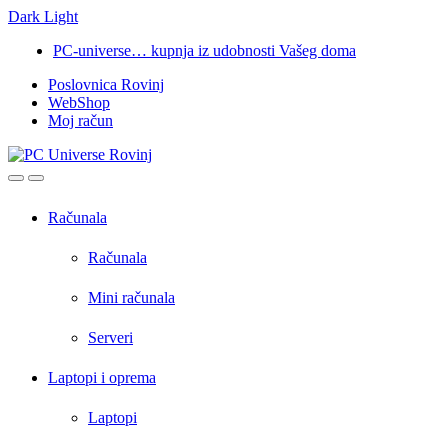
Dark
Light
Skip
Skip
PC-universe… kupnja iz udobnosti Vašeg doma
to
to
Poslovnica Rovinj
navigation
content
WebShop
Moj račun
Open
Close
Računala
Računala
Mini računala
Serveri
Laptopi i oprema
Laptopi