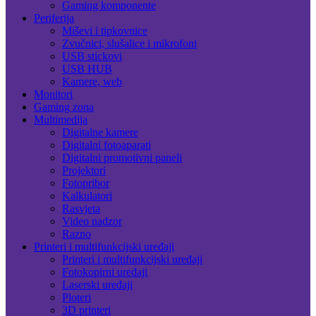
Gaming komponente
Periferija
Miševi i tipkovnice
Zvučnici, slušalice i mikrofoni
USB stickovi
USB HUB
Kamere, web
Monitori
Gaming zona
Multimedija
Digitalne kamere
Digitalni fotoaparati
Digitalni promotivni paneli
Projektori
Fotopribor
Kalkulatori
Rasvjeta
Video nadzor
Razno
Printeri i multifunkcijski uređaji
Printeri i multifunkcijski uređaji
Fotokopirni uređaji
Laserski uređaji
Ploteri
3D printeri