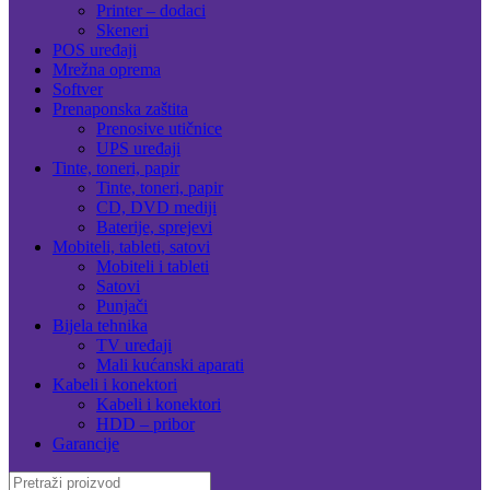
Printer – dodaci
Skeneri
POS uređaji
Mrežna oprema
Softver
Prenaponska zaštita
Prenosive utičnice
UPS uređaji
Tinte, toneri, papir
Tinte, toneri, papir
CD, DVD mediji
Baterije, sprejevi
Mobiteli, tableti, satovi
Mobiteli i tableti
Satovi
Punjači
Bijela tehnika
TV uređaji
Mali kućanski aparati
Kabeli i konektori
Kabeli i konektori
HDD – pribor
Garancije
Search