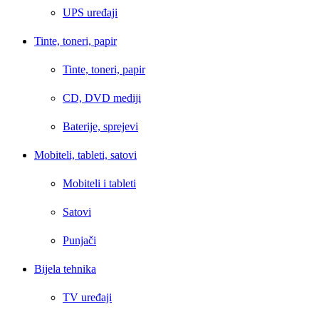
UPS uređaji
Tinte, toneri, papir
Tinte, toneri, papir
CD, DVD mediji
Baterije, sprejevi
Mobiteli, tableti, satovi
Mobiteli i tableti
Satovi
Punjači
Bijela tehnika
TV uređaji