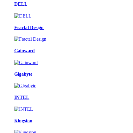
DELL
Fractal Design
Gainward
Gigabyte
INTEL
Kingston