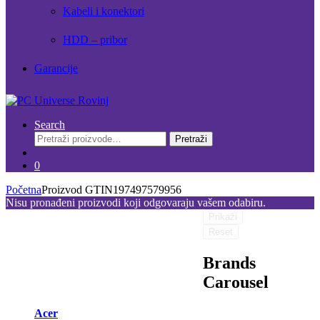
Kabeli i konektori
HDD – pribor
Garancije
Search
Pretraži:
Pretraži
0
Početna
Proizvod GTIN
197497579956
Nisu pronađeni proizvodi koji odgovaraju vašem odabiru.
Prikaži
Reset
Brands
Carousel
Acer