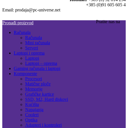
+385 (0)91 605 605 4
Email: prodaja@pc-universe.net
Pratite nas na
Pronađi proizvod
Računala
Računala
Mini računala
Serveri
Laptopi i oprema
Laptopi
Laptopi – oprema
Gaming računala i laptopi
Komponente
Procesori
Matične ploče
Memorije
Grafičke kartice
SSD, M2, Hard diskovi
Kućišta
Napajanja
Cooleri
Optika
Adapteri i kontroleri