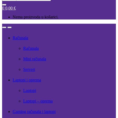
for:
0
0,00
€
Nema proizvoda u košarici.
Open
Close
Računala
Računala
Mini računala
Serveri
Laptopi i oprema
Laptopi
Laptopi – oprema
Gaming računala i laptopi