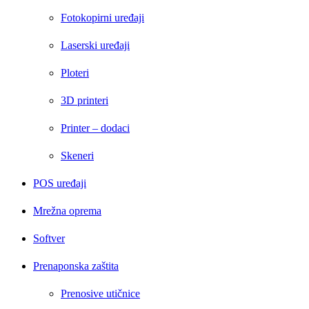
Fotokopirni uređaji
Laserski uređaji
Ploteri
3D printeri
Printer – dodaci
Skeneri
POS uređaji
Mrežna oprema
Softver
Prenaponska zaštita
Prenosive utičnice