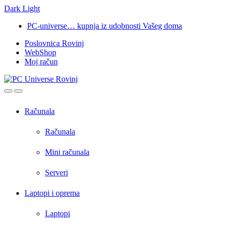
Dark
Light
Skip
Skip
PC-universe… kupnja iz udobnosti Vašeg doma
to
to
Poslovnica Rovinj
navigation
content
WebShop
Moj račun
Open
Close
Računala
Računala
Mini računala
Serveri
Laptopi i oprema
Laptopi