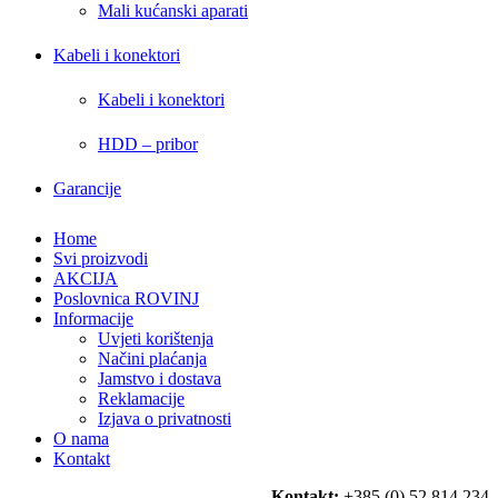
Mali kućanski aparati
Kabeli i konektori
Kabeli i konektori
HDD – pribor
Garancije
Home
Svi proizvodi
AKCIJA
Poslovnica ROVINJ
Informacije
Uvjeti korištenja
Načini plaćanja
Jamstvo i dostava
Reklamacije
Izjava o privatnosti
O nama
Kontakt
Kontakt:
+385 (0) 52 814 234