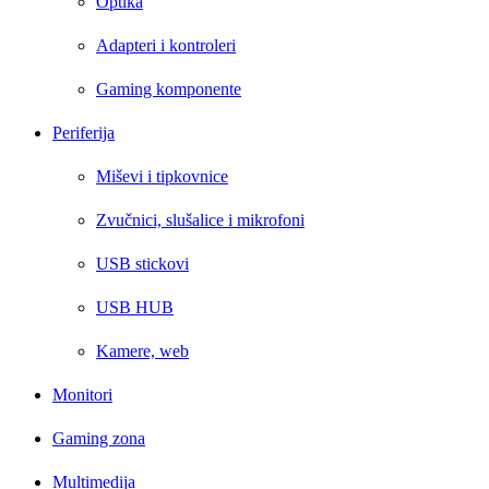
Optika
Adapteri i kontroleri
Gaming komponente
Periferija
Miševi i tipkovnice
Zvučnici, slušalice i mikrofoni
USB stickovi
USB HUB
Kamere, web
Monitori
Gaming zona
Multimedija