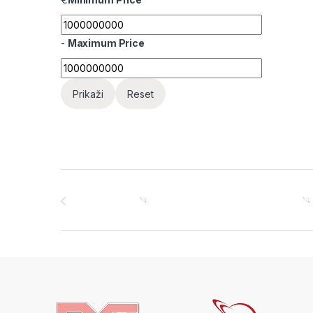
-
Maximum Price
Prikaži
Reset
Brands Carousel