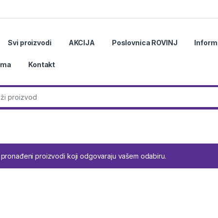
Svi proizvodi
AKCIJA
Poslovnica ROVINJ
Inform
ama
Kontakt
r:
 pronađeni proizvodi koji odgovaraju vašem odabiru.