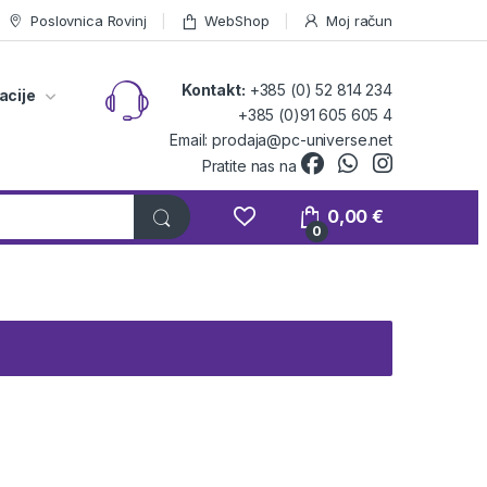
Poslovnica Rovinj
WebShop
Moj račun
Kontakt:
+385 (0) 52 814 234
acije
+385 (0)91 605 605 4
Email: prodaja@pc-universe.net
Pratite nas na
0,00
€
0