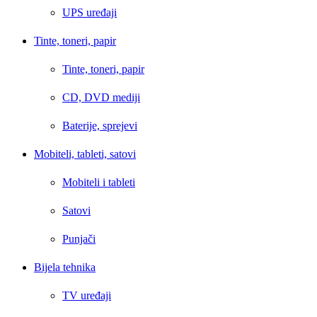
UPS uređaji
Tinte, toneri, papir
Tinte, toneri, papir
CD, DVD mediji
Baterije, sprejevi
Mobiteli, tableti, satovi
Mobiteli i tableti
Satovi
Punjači
Bijela tehnika
TV uređaji