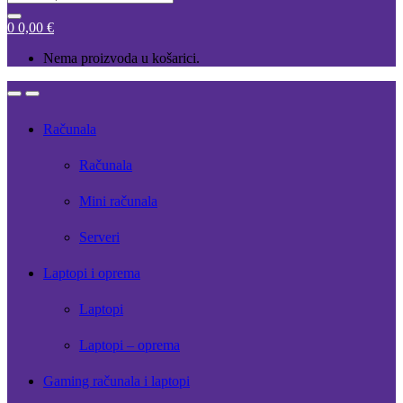
for:
0
0,00
€
Nema proizvoda u košarici.
Open
Close
Računala
Računala
Mini računala
Serveri
Laptopi i oprema
Laptopi
Laptopi – oprema
Gaming računala i laptopi