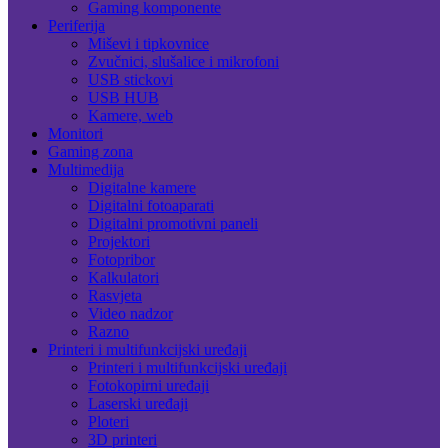
Gaming komponente
Periferija
Miševi i tipkovnice
Zvučnici, slušalice i mikrofoni
USB stickovi
USB HUB
Kamere, web
Monitori
Gaming zona
Multimedija
Digitalne kamere
Digitalni fotoaparati
Digitalni promotivni paneli
Projektori
Fotopribor
Kalkulatori
Rasvjeta
Video nadzor
Razno
Printeri i multifunkcijski uređaji
Printeri i multifunkcijski uređaji
Fotokopirni uređaji
Laserski uređaji
Ploteri
3D printeri