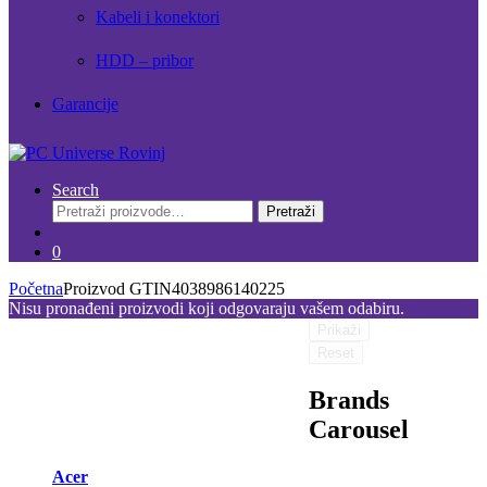
Kabeli i konektori
HDD – pribor
Garancije
Search
Pretraži:
Pretraži
0
Početna
Proizvod GTIN
4038986140225
Nisu pronađeni proizvodi koji odgovaraju vašem odabiru.
Prikaži
Reset
Brands
Carousel
Acer