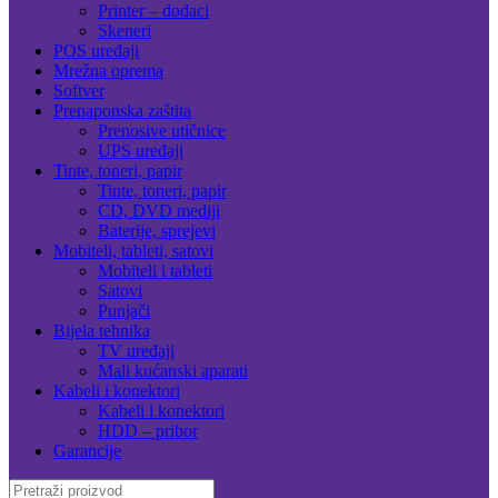
Printer – dodaci
Skeneri
POS uređaji
Mrežna oprema
Softver
Prenaponska zaštita
Prenosive utičnice
UPS uređaji
Tinte, toneri, papir
Tinte, toneri, papir
CD, DVD mediji
Baterije, sprejevi
Mobiteli, tableti, satovi
Mobiteli i tableti
Satovi
Punjači
Bijela tehnika
TV uređaji
Mali kućanski aparati
Kabeli i konektori
Kabeli i konektori
HDD – pribor
Garancije
Search