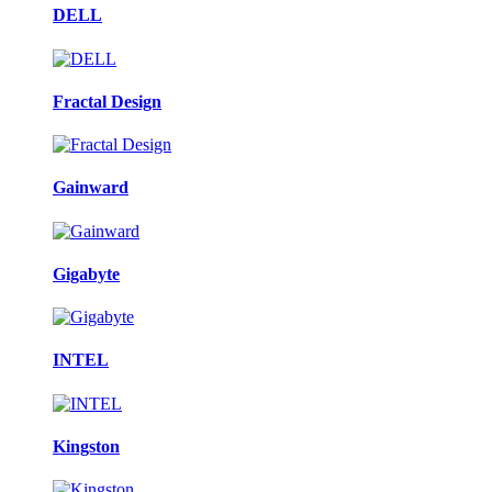
DELL
Fractal Design
Gainward
Gigabyte
INTEL
Kingston