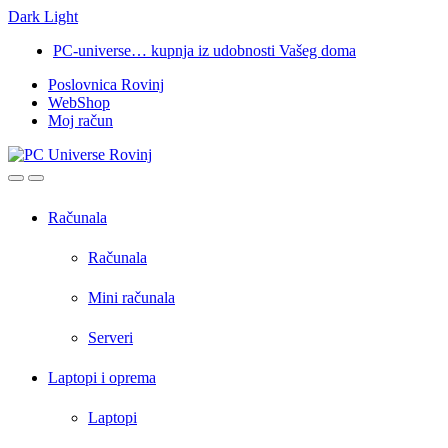
Dark
Light
Skip
Skip
PC-universe… kupnja iz udobnosti Vašeg doma
to
to
Poslovnica Rovinj
navigation
content
WebShop
Moj račun
Open
Close
Računala
Računala
Mini računala
Serveri
Laptopi i oprema
Laptopi