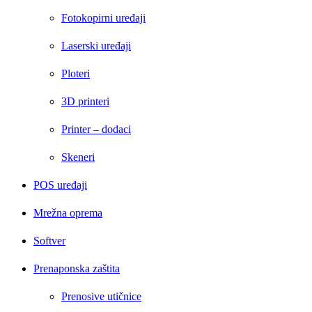
Fotokopirni uređaji
Laserski uređaji
Ploteri
3D printeri
Printer – dodaci
Skeneri
POS uređaji
Mrežna oprema
Softver
Prenaponska zaštita
Prenosive utičnice