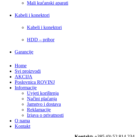
Mali kućanski aparati
Kabeli i konektori
Kabeli i konektori
HDD – pribor
Garancije
Home
Svi proizvodi
AKCIJA
Poslovnica ROVINJ
Informacije
Uvjeti korištenja
Načini plaćanja
Jamstvo i dostava
Reklamacije
Izjava o privatnosti
O nama
Kontakt
Kontakt:
+385 (0) 52 814 234