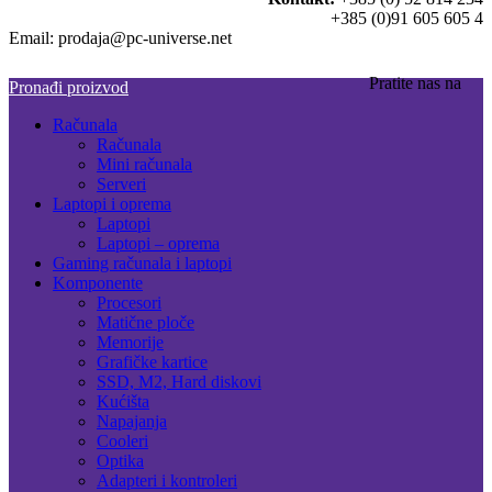
+385 (0)91 605 605 4
Email: prodaja@pc-universe.net
Pratite nas na
Pronađi proizvod
Računala
Računala
Mini računala
Serveri
Laptopi i oprema
Laptopi
Laptopi – oprema
Gaming računala i laptopi
Komponente
Procesori
Matične ploče
Memorije
Grafičke kartice
SSD, M2, Hard diskovi
Kućišta
Napajanja
Cooleri
Optika
Adapteri i kontroleri