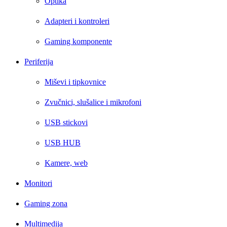
Optika
Adapteri i kontroleri
Gaming komponente
Periferija
Miševi i tipkovnice
Zvučnici, slušalice i mikrofoni
USB stickovi
USB HUB
Kamere, web
Monitori
Gaming zona
Multimedija