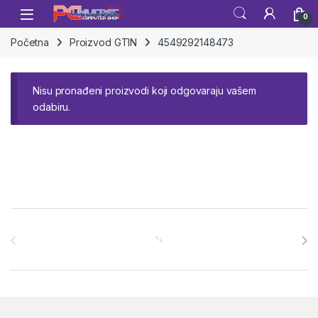
Skip to navigation
Skip to content
Open
0
Početna
Proizvod GTIN
4549292148473
Nisu pronađeni proizvodi koji odgovaraju vašem
odabiru.
Brands Carousel