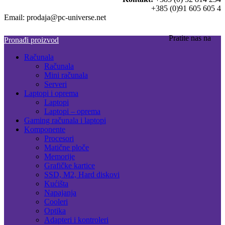
+385 (0)91 605 605 4
Email: prodaja@pc-universe.net
Pratite nas na
Pronađi proizvod
Računala
Računala
Mini računala
Serveri
Laptopi i oprema
Laptopi
Laptopi – oprema
Gaming računala i laptopi
Komponente
Procesori
Matične ploče
Memorije
Grafičke kartice
SSD, M2, Hard diskovi
Kućišta
Napajanja
Cooleri
Optika
Adapteri i kontroleri