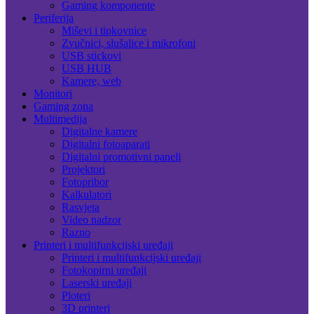
Gaming komponente
Periferija
Miševi i tipkovnice
Zvučnici, slušalice i mikrofoni
USB stickovi
USB HUB
Kamere, web
Monitori
Gaming zona
Multimedija
Digitalne kamere
Digitalni fotoaparati
Digitalni promotivni paneli
Projektori
Fotopribor
Kalkulatori
Rasvjeta
Video nadzor
Razno
Printeri i multifunkcijski uređaji
Printeri i multifunkcijski uređaji
Fotokopirni uređaji
Laserski uređaji
Ploteri
3D printeri