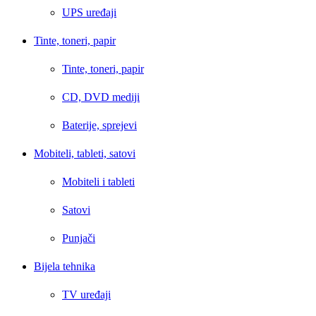
UPS uređaji
Tinte, toneri, papir
Tinte, toneri, papir
CD, DVD mediji
Baterije, sprejevi
Mobiteli, tableti, satovi
Mobiteli i tableti
Satovi
Punjači
Bijela tehnika
TV uređaji