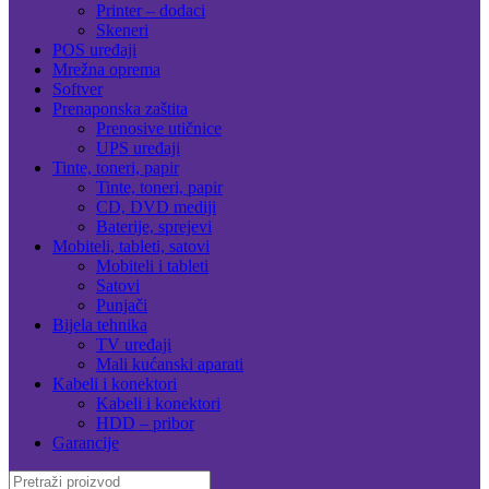
Printer – dodaci
Skeneri
POS uređaji
Mrežna oprema
Softver
Prenaponska zaštita
Prenosive utičnice
UPS uređaji
Tinte, toneri, papir
Tinte, toneri, papir
CD, DVD mediji
Baterije, sprejevi
Mobiteli, tableti, satovi
Mobiteli i tableti
Satovi
Punjači
Bijela tehnika
TV uređaji
Mali kućanski aparati
Kabeli i konektori
Kabeli i konektori
HDD – pribor
Garancije
Search