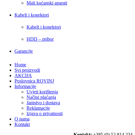
Mali kućanski aparati
Kabeli i konektori
Kabeli i konektori
HDD – pribor
Garancije
Home
Svi proizvodi
AKCIJA
Poslovnica ROVINJ
Informacije
Uvjeti korištenja
Načini plaćanja
Jamstvo i dostava
Reklamacije
Izjava o privatnosti
O nama
Kontakt
Kontakt:
+385 (0) 52 814 234