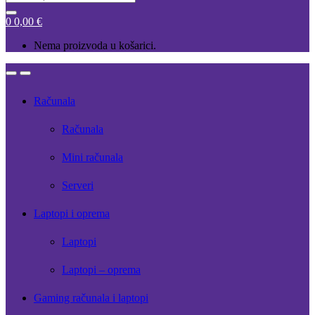
for:
0
0,00
€
Nema proizvoda u košarici.
Open
Close
Računala
Računala
Mini računala
Serveri
Laptopi i oprema
Laptopi
Laptopi – oprema
Gaming računala i laptopi