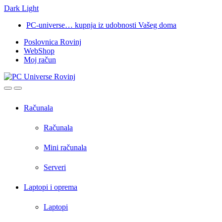
Dark
Light
Skip
Skip
PC-universe… kupnja iz udobnosti Vašeg doma
to
to
Poslovnica Rovinj
navigation
content
WebShop
Moj račun
Open
Close
Računala
Računala
Mini računala
Serveri
Laptopi i oprema
Laptopi