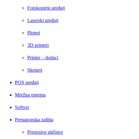
Fotokopirni uređaji
Laserski uređaji
Ploteri
3D printeri
Printer – dodaci
Skeneri
POS uređaji
Mrežna oprema
Softver
Prenaponska zaštita
Prenosive utičnice