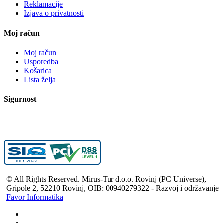
Reklamacije
Izjava o privatnosti
Moj račun
Moj račun
Usporedba
Košarica
Lista želja
Sigurnost
© All Rights Reserved. Mirus-Tur d.o.o. Rovinj (PC Universe),
Gripole 2, 52210 Rovinj, OIB: 00940279322 - Razvoj i održavanje
Favor Informatika