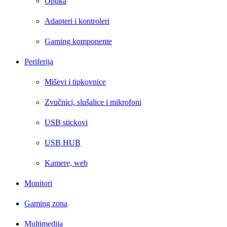
Optika
Adapteri i kontroleri
Gaming komponente
Periferija
Miševi i tipkovnice
Zvučnici, slušalice i mikrofoni
USB stickovi
USB HUB
Kamere, web
Monitori
Gaming zona
Multimedija