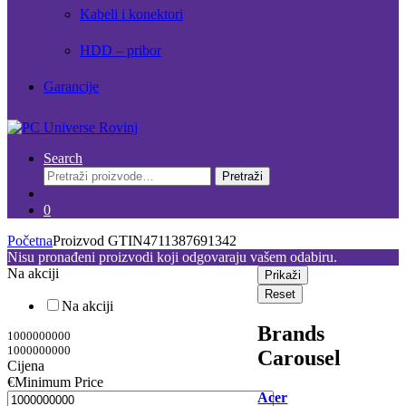
Kabeli i konektori
HDD – pribor
Garancije
Search
Pretraži:
Pretraži
0
Početna
Proizvod GTIN
4711387691342
Nisu pronađeni proizvodi koji odgovaraju vašem odabiru.
Na akciji
Prikaži
Reset
Na akciji
Brands
1000000000
1000000000
Carousel
Cijena
€
Minimum Price
Acer