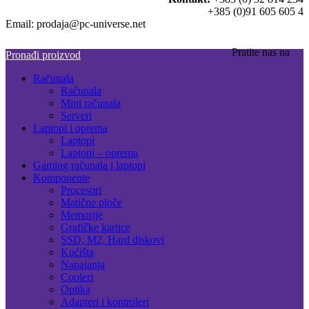
+385 (0)91 605 605 4
Email: prodaja@pc-universe.net
Pratite nas na
Pronađi proizvod
Računala
Računala
Mini računala
Serveri
Laptopi i oprema
Laptopi
Laptopi – oprema
Gaming računala i laptopi
Komponente
Procesori
Matične ploče
Memorije
Grafičke kartice
SSD, M2, Hard diskovi
Kućišta
Napajanja
Cooleri
Optika
Adapteri i kontroleri