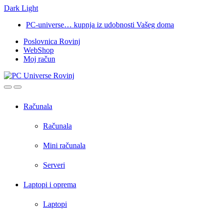
Dark
Light
Skip
Skip
PC-universe… kupnja iz udobnosti Vašeg doma
to
to
Poslovnica Rovinj
navigation
content
WebShop
Moj račun
Open
Close
Računala
Računala
Mini računala
Serveri
Laptopi i oprema
Laptopi