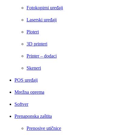
Fotokopirni uređaji
Laserski uređaji
Ploteri
3D printeri
Printer – dodaci
Skeneri
POS uređaji
Mrežna oprema
Softver
Prenaponska zaštita
Prenosive utičnice