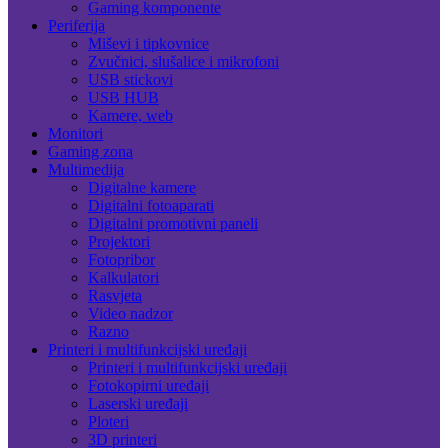
Gaming komponente
Periferija
Miševi i tipkovnice
Zvučnici, slušalice i mikrofoni
USB stickovi
USB HUB
Kamere, web
Monitori
Gaming zona
Multimedija
Digitalne kamere
Digitalni fotoaparati
Digitalni promotivni paneli
Projektori
Fotopribor
Kalkulatori
Rasvjeta
Video nadzor
Razno
Printeri i multifunkcijski uređaji
Printeri i multifunkcijski uređaji
Fotokopirni uređaji
Laserski uređaji
Ploteri
3D printeri