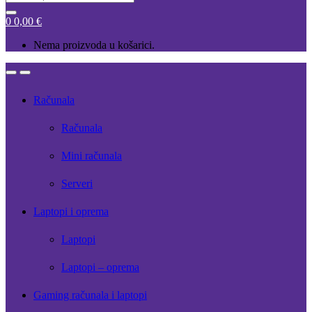
for:
0
0,00
€
Nema proizvoda u košarici.
Open
Close
Računala
Računala
Mini računala
Serveri
Laptopi i oprema
Laptopi
Laptopi – oprema
Gaming računala i laptopi