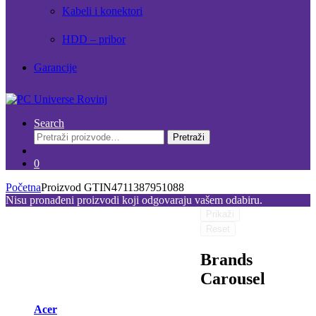
Kabeli i konektori
HDD – pribor
Garancije
Search
Pretraži:
Pretraži
0
Početna
Proizvod GTIN
4711387951088
Nisu pronađeni proizvodi koji odgovaraju vašem odabiru.
Prikaži
Reset
Brands
Carousel
Acer