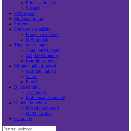
Printer – dodaci
Skeneri
POS uređaji
Mrežna oprema
Softver
Prenaponska zaštita
Prenosive utičnice
UPS uređaji
Tinte, toneri, papir
Tinte, toneri, papir
CD, DVD mediji
Baterije, sprejevi
Mobiteli, tableti, satovi
Mobiteli i tableti
Satovi
Punjači
Bijela tehnika
TV uređaji
Mali kućanski aparati
Kabeli i konektori
Kabeli i konektori
HDD – pribor
Garancije
Search