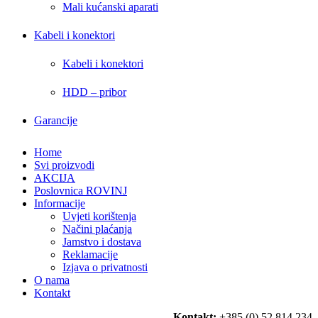
Mali kućanski aparati
Kabeli i konektori
Kabeli i konektori
HDD – pribor
Garancije
Home
Svi proizvodi
AKCIJA
Poslovnica ROVINJ
Informacije
Uvjeti korištenja
Načini plaćanja
Jamstvo i dostava
Reklamacije
Izjava o privatnosti
O nama
Kontakt
Kontakt:
+385 (0) 52 814 234