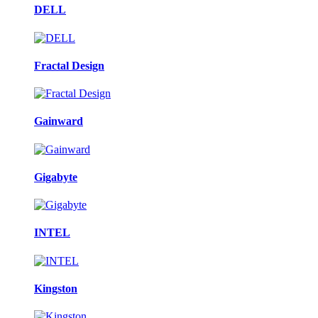
DELL
Fractal Design
Gainward
Gigabyte
INTEL
Kingston