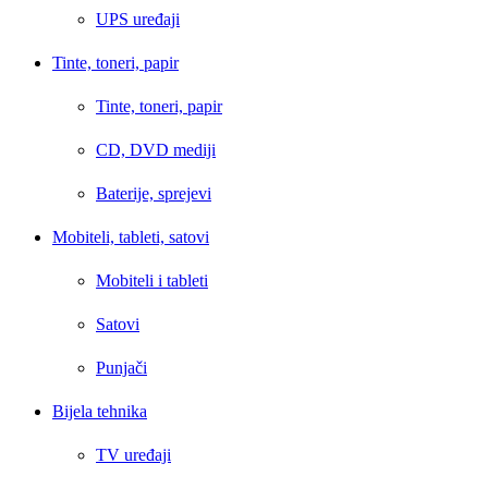
UPS uređaji
Tinte, toneri, papir
Tinte, toneri, papir
CD, DVD mediji
Baterije, sprejevi
Mobiteli, tableti, satovi
Mobiteli i tableti
Satovi
Punjači
Bijela tehnika
TV uređaji