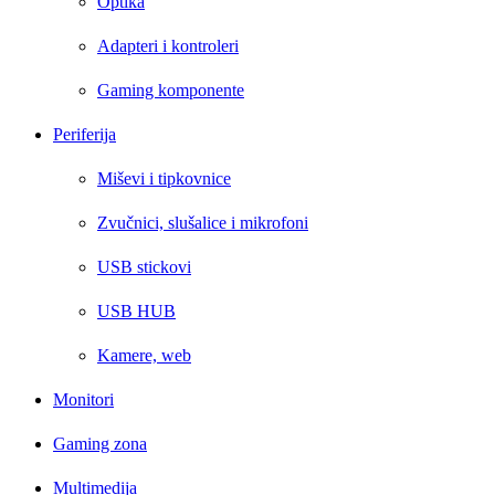
Optika
Adapteri i kontroleri
Gaming komponente
Periferija
Miševi i tipkovnice
Zvučnici, slušalice i mikrofoni
USB stickovi
USB HUB
Kamere, web
Monitori
Gaming zona
Multimedija