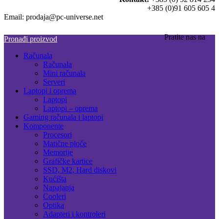
+385 (0)91 605 605 4
Email: prodaja@pc-universe.net
Pratite nas na
Pronađi proizvod
Računala
Računala
Mini računala
Serveri
Laptopi i oprema
Laptopi
Laptopi – oprema
Gaming računala i laptopi
Komponente
Procesori
Matične ploče
Memorije
Grafičke kartice
SSD, M2, Hard diskovi
Kućišta
Napajanja
Cooleri
Optika
Adapteri i kontroleri