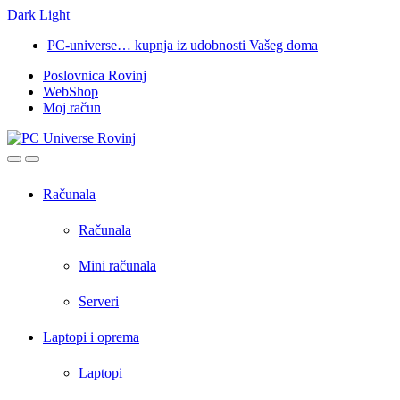
Dark
Light
Skip
Skip
PC-universe… kupnja iz udobnosti Vašeg doma
to
to
Poslovnica Rovinj
navigation
content
WebShop
Moj račun
Open
Close
Računala
Računala
Mini računala
Serveri
Laptopi i oprema
Laptopi