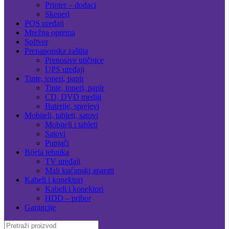
Printer – dodaci
Skeneri
POS uređaji
Mrežna oprema
Softver
Prenaponska zaštita
Prenosive utičnice
UPS uređaji
Tinte, toneri, papir
Tinte, toneri, papir
CD, DVD mediji
Baterije, sprejevi
Mobiteli, tableti, satovi
Mobiteli i tableti
Satovi
Punjači
Bijela tehnika
TV uređaji
Mali kućanski aparati
Kabeli i konektori
Kabeli i konektori
HDD – pribor
Garancije
Search