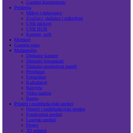
Gaming komponente
Periferija
Miševi i tipkovnice
Zvučnici, slušalice i mikrofoni
USB stickovi
USB HUB
Kamere, web
Monitori
Gaming zona
Multimedija
Digitalne kamere
Digitalni fotoaparati
Digitalni promotivni paneli
Projektori
Fotopribor
Kalkulatori
Rasvjeta
Video nadzor
Razno
Printeri i multifunkcijski uređaji
Printeri i multifunkcijski uređaji
Fotokopirni uređaji
Laserski uređaji
Ploteri
3D printeri