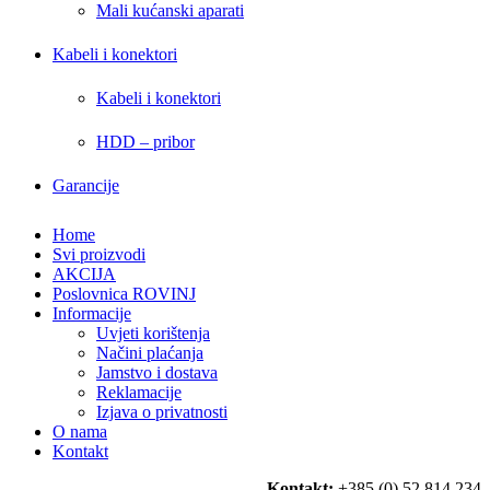
Mali kućanski aparati
Kabeli i konektori
Kabeli i konektori
HDD – pribor
Garancije
Home
Svi proizvodi
AKCIJA
Poslovnica ROVINJ
Informacije
Uvjeti korištenja
Načini plaćanja
Jamstvo i dostava
Reklamacije
Izjava o privatnosti
O nama
Kontakt
Kontakt:
+385 (0) 52 814 234