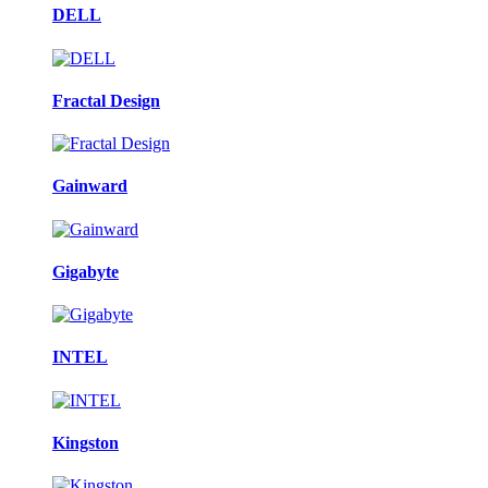
DELL
Fractal Design
Gainward
Gigabyte
INTEL
Kingston