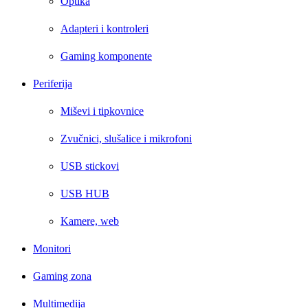
Optika
Adapteri i kontroleri
Gaming komponente
Periferija
Miševi i tipkovnice
Zvučnici, slušalice i mikrofoni
USB stickovi
USB HUB
Kamere, web
Monitori
Gaming zona
Multimedija