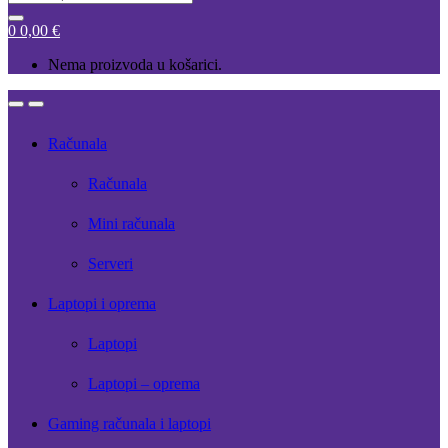
for:
0
0,00
€
Nema proizvoda u košarici.
Open
Close
Računala
Računala
Mini računala
Serveri
Laptopi i oprema
Laptopi
Laptopi – oprema
Gaming računala i laptopi