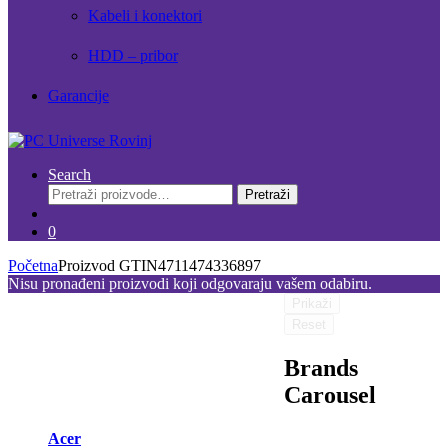
Kabeli i konektori
HDD – pribor
Garancije
Search
Pretraži:
Pretraži
0
Početna
Proizvod GTIN
4711474336897
Nisu pronađeni proizvodi koji odgovaraju vašem odabiru.
Prikaži
Reset
Brands
Carousel
Acer