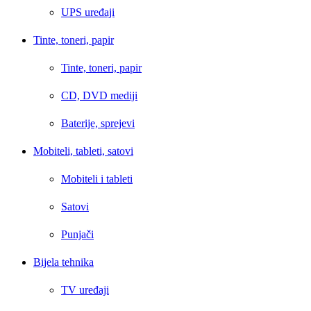
UPS uređaji
Tinte, toneri, papir
Tinte, toneri, papir
CD, DVD mediji
Baterije, sprejevi
Mobiteli, tableti, satovi
Mobiteli i tableti
Satovi
Punjači
Bijela tehnika
TV uređaji