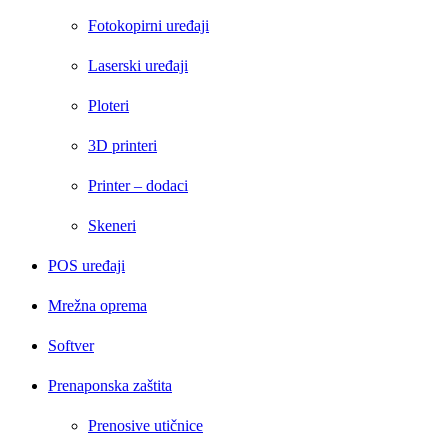
Fotokopirni uređaji
Laserski uređaji
Ploteri
3D printeri
Printer – dodaci
Skeneri
POS uređaji
Mrežna oprema
Softver
Prenaponska zaštita
Prenosive utičnice