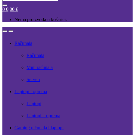
for:
0
0,00
€
Nema proizvoda u košarici.
Open
Close
Računala
Računala
Mini računala
Serveri
Laptopi i oprema
Laptopi
Laptopi – oprema
Gaming računala i laptopi