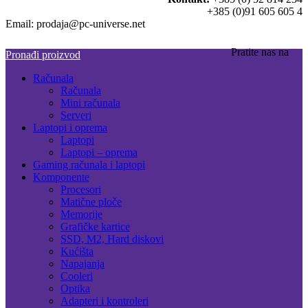
+385 (0)91 605 605 4
Email: prodaja@pc-universe.net
Pratite nas na
Pronađi proizvod
Računala
Računala
Mini računala
Serveri
Laptopi i oprema
Laptopi
Laptopi – oprema
Gaming računala i laptopi
Komponente
Procesori
Matične ploče
Memorije
Grafičke kartice
SSD, M2, Hard diskovi
Kućišta
Napajanja
Cooleri
Optika
Adapteri i kontroleri