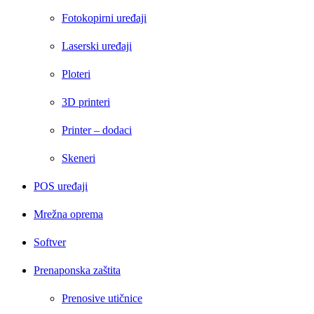
Fotokopirni uređaji
Laserski uređaji
Ploteri
3D printeri
Printer – dodaci
Skeneri
POS uređaji
Mrežna oprema
Softver
Prenaponska zaštita
Prenosive utičnice