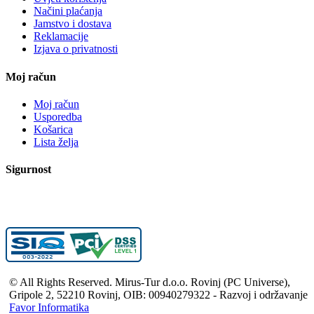
Načini plaćanja
Jamstvo i dostava
Reklamacije
Izjava o privatnosti
Moj račun
Moj račun
Usporedba
Košarica
Lista želja
Sigurnost
© All Rights Reserved. Mirus-Tur d.o.o. Rovinj (PC Universe),
Gripole 2, 52210 Rovinj, OIB: 00940279322 - Razvoj i održavanje
Favor Informatika