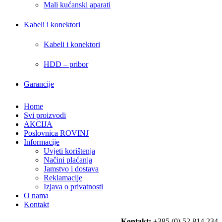
Mali kućanski aparati
Kabeli i konektori
Kabeli i konektori
HDD – pribor
Garancije
Home
Svi proizvodi
AKCIJA
Poslovnica ROVINJ
Informacije
Uvjeti korištenja
Načini plaćanja
Jamstvo i dostava
Reklamacije
Izjava o privatnosti
O nama
Kontakt
Kontakt:
+385 (0) 52 814 234