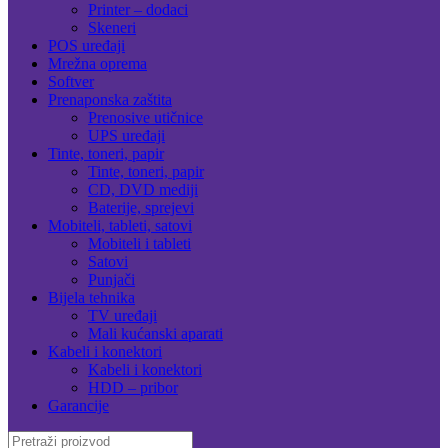
Printer – dodaci
Skeneri
POS uređaji
Mrežna oprema
Softver
Prenaponska zaštita
Prenosive utičnice
UPS uređaji
Tinte, toneri, papir
Tinte, toneri, papir
CD, DVD mediji
Baterije, sprejevi
Mobiteli, tableti, satovi
Mobiteli i tableti
Satovi
Punjači
Bijela tehnika
TV uređaji
Mali kućanski aparati
Kabeli i konektori
Kabeli i konektori
HDD – pribor
Garancije
Search