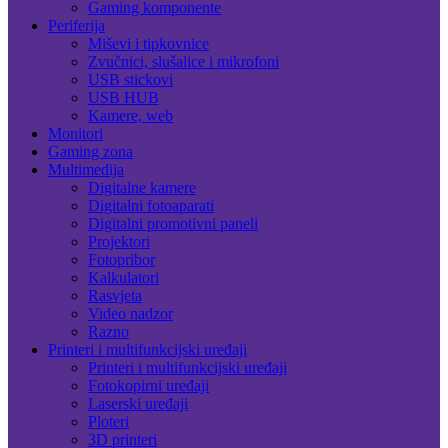
Gaming komponente
Periferija
Miševi i tipkovnice
Zvučnici, slušalice i mikrofoni
USB stickovi
USB HUB
Kamere, web
Monitori
Gaming zona
Multimedija
Digitalne kamere
Digitalni fotoaparati
Digitalni promotivni paneli
Projektori
Fotopribor
Kalkulatori
Rasvjeta
Video nadzor
Razno
Printeri i multifunkcijski uređaji
Printeri i multifunkcijski uređaji
Fotokopirni uređaji
Laserski uređaji
Ploteri
3D printeri