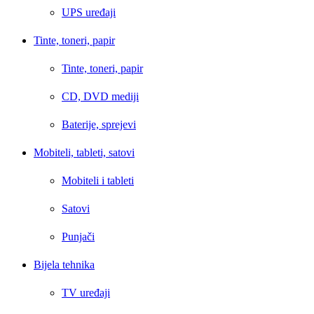
UPS uređaji
Tinte, toneri, papir
Tinte, toneri, papir
CD, DVD mediji
Baterije, sprejevi
Mobiteli, tableti, satovi
Mobiteli i tableti
Satovi
Punjači
Bijela tehnika
TV uređaji