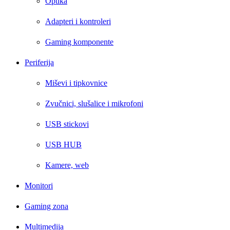
Optika
Adapteri i kontroleri
Gaming komponente
Periferija
Miševi i tipkovnice
Zvučnici, slušalice i mikrofoni
USB stickovi
USB HUB
Kamere, web
Monitori
Gaming zona
Multimedija