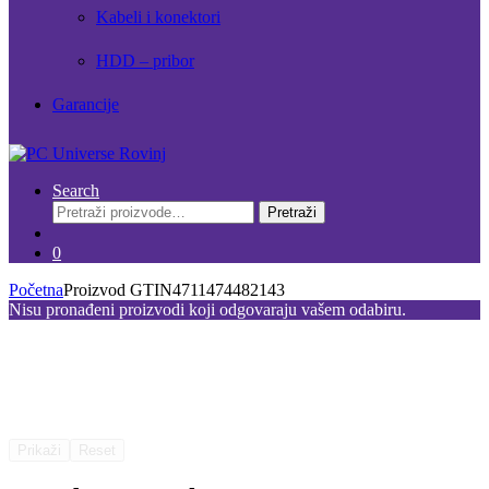
Kabeli i konektori
HDD – pribor
Garancije
Search
Pretraži:
Pretraži
0
Početna
Proizvod GTIN
4711474482143
Nisu pronađeni proizvodi koji odgovaraju vašem odabiru.
Prikaži
Reset