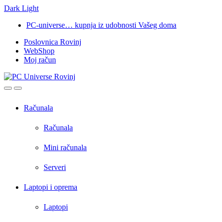
Dark
Light
Skip
Skip
PC-universe… kupnja iz udobnosti Vašeg doma
to
to
Poslovnica Rovinj
navigation
content
WebShop
Moj račun
Open
Close
Računala
Računala
Mini računala
Serveri
Laptopi i oprema
Laptopi