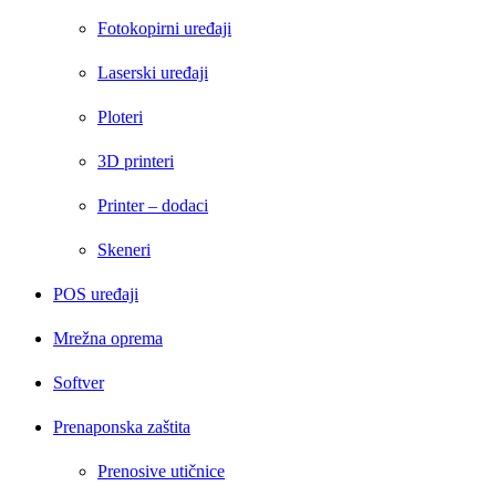
Fotokopirni uređaji
Laserski uređaji
Ploteri
3D printeri
Printer – dodaci
Skeneri
POS uređaji
Mrežna oprema
Softver
Prenaponska zaštita
Prenosive utičnice