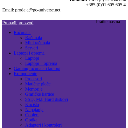
+385 (0)91 605 605 4
Email: prodaja@pc-universe.net
Pratite nas na
Pronađi proizvod
Računala
Računala
Mini računala
Serveri
Laptopi i oprema
Laptopi
Laptopi – oprema
Gaming računala i laptopi
Komponente
Procesori
Matične ploče
Memorije
Grafičke kartice
SSD, M2, Hard diskovi
Kućišta
Napajanja
Cooleri
Optika
Adapteri i kontroleri