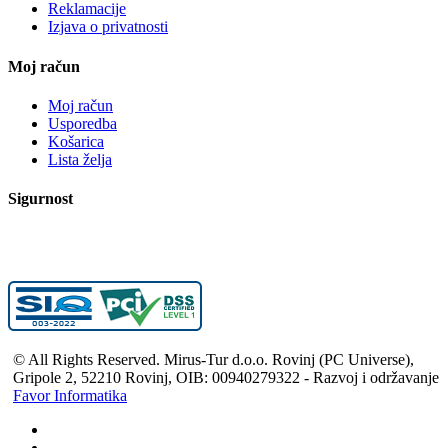
Reklamacije
Izjava o privatnosti
Moj račun
Moj račun
Usporedba
Košarica
Lista želja
Sigurnost
© All Rights Reserved. Mirus-Tur d.o.o. Rovinj (PC Universe),
Gripole 2, 52210 Rovinj, OIB: 00940279322 - Razvoj i održavanje
Favor Informatika