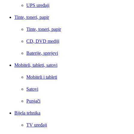
UPS uređaji
Tinte, toneri, papir
Tinte, toneri, papir
CD, DVD mediji
Baterije, sprejevi
Mobiteli, tableti, satovi
Mobiteli i tableti
Satovi
Punjači
Bijela tehnika
TV uređaji