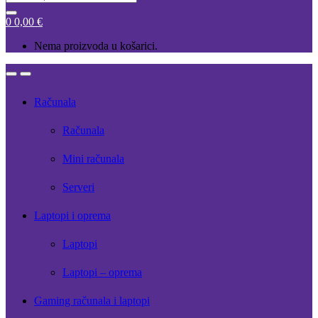
for:
0
0,00
€
Nema proizvoda u košarici.
Open
Close
Računala
Računala
Mini računala
Serveri
Laptopi i oprema
Laptopi
Laptopi – oprema
Gaming računala i laptopi