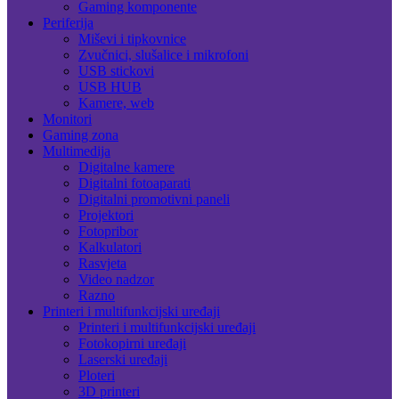
Gaming komponente
Periferija
Miševi i tipkovnice
Zvučnici, slušalice i mikrofoni
USB stickovi
USB HUB
Kamere, web
Monitori
Gaming zona
Multimedija
Digitalne kamere
Digitalni fotoaparati
Digitalni promotivni paneli
Projektori
Fotopribor
Kalkulatori
Rasvjeta
Video nadzor
Razno
Printeri i multifunkcijski uređaji
Printeri i multifunkcijski uređaji
Fotokopirni uređaji
Laserski uređaji
Ploteri
3D printeri