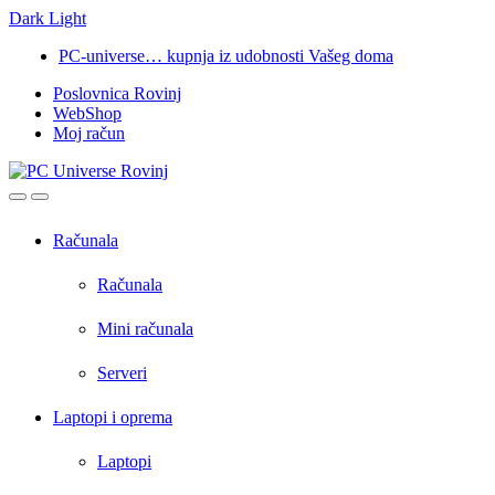
Dark
Light
Skip
Skip
PC-universe… kupnja iz udobnosti Vašeg doma
to
to
Poslovnica Rovinj
navigation
content
WebShop
Moj račun
Open
Close
Računala
Računala
Mini računala
Serveri
Laptopi i oprema
Laptopi