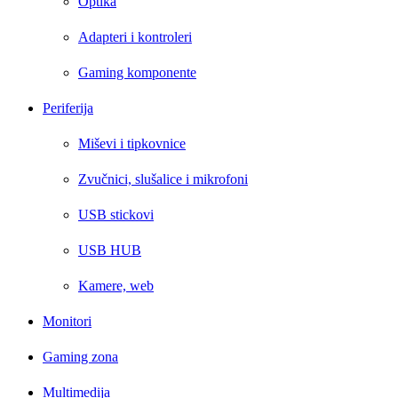
Optika
Adapteri i kontroleri
Gaming komponente
Periferija
Miševi i tipkovnice
Zvučnici, slušalice i mikrofoni
USB stickovi
USB HUB
Kamere, web
Monitori
Gaming zona
Multimedija