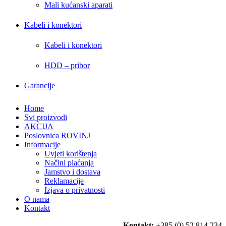
Mali kućanski aparati
Kabeli i konektori
Kabeli i konektori
HDD – pribor
Garancije
Home
Svi proizvodi
AKCIJA
Poslovnica ROVINJ
Informacije
Uvjeti korištenja
Načini plaćanja
Jamstvo i dostava
Reklamacije
Izjava o privatnosti
O nama
Kontakt
Kontakt:
+385 (0) 52 814 234