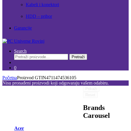
Kabeli i konektori
HDD – pribor
Garancije
Search
Pretraži:
Pretraži
0
Početna
Proizvod GTIN
4711474536105
Nisu pronađeni proizvodi koji odgovaraju vašem odabiru.
Prikaži
Reset
Brands
Carousel
Acer