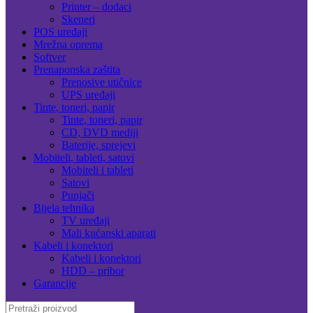
Printer – dodaci
Skeneri
POS uređaji
Mrežna oprema
Softver
Prenaponska zaštita
Prenosive utičnice
UPS uređaji
Tinte, toneri, papir
Tinte, toneri, papir
CD, DVD mediji
Baterije, sprejevi
Mobiteli, tableti, satovi
Mobiteli i tableti
Satovi
Punjači
Bijela tehnika
TV uređaji
Mali kućanski aparati
Kabeli i konektori
Kabeli i konektori
HDD – pribor
Garancije
Search