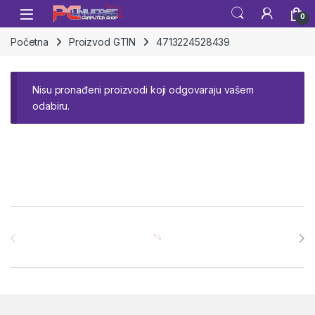
Skip to navigation
Skip to content
Open
0
Početna
Proizvod GTIN
4713224528439
Nisu pronađeni proizvodi koji odgovaraju vašem
odabiru.
Brands Carousel