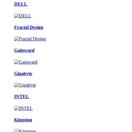
DELL
Fractal Design
Gainward
Gigabyte
INTEL
Kingston