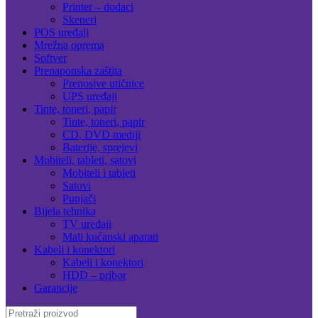
Printer – dodaci
Skeneri
POS uređaji
Mrežna oprema
Softver
Prenaponska zaštita
Prenosive utičnice
UPS uređaji
Tinte, toneri, papir
Tinte, toneri, papir
CD, DVD mediji
Baterije, sprejevi
Mobiteli, tableti, satovi
Mobiteli i tableti
Satovi
Punjači
Bijela tehnika
TV uređaji
Mali kućanski aparati
Kabeli i konektori
Kabeli i konektori
HDD – pribor
Garancije
Search