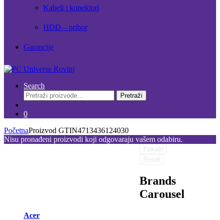
Kabeli i konektori
HDD – pribor
Garancije
Search
Pretraži:
Pretraži
0
Početna
Proizvod GTIN
4713436124030
Nisu pronađeni proizvodi koji odgovaraju vašem odabiru.
Prikaži
Reset
Brands
Carousel
Acer