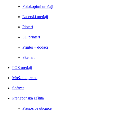
Fotokopirni uređaji
Laserski uređaji
Ploteri
3D printeri
Printer – dodaci
Skeneri
POS uređaji
Mrežna oprema
Softver
Prenaponska zaštita
Prenosive utičnice