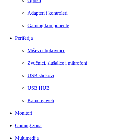
Optika
Adapteri i kontroleri
Gaming komponente
Periferija
Miševi i tipkovnice
Zvučnici, slušalice i mikrofoni
USB stickovi
USB HUB
Kamere, web
Monitori
Gaming zona
Multimedija