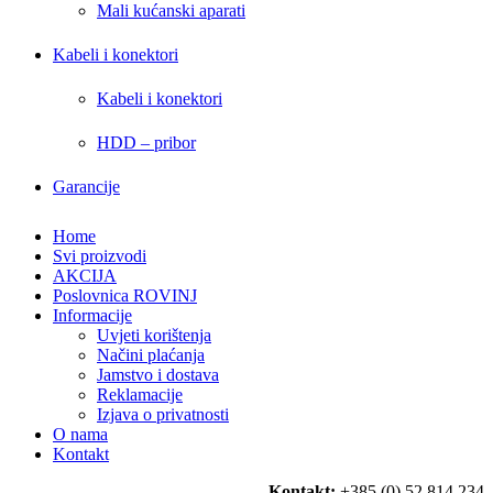
Mali kućanski aparati
Kabeli i konektori
Kabeli i konektori
HDD – pribor
Garancije
Home
Svi proizvodi
AKCIJA
Poslovnica ROVINJ
Informacije
Uvjeti korištenja
Načini plaćanja
Jamstvo i dostava
Reklamacije
Izjava o privatnosti
O nama
Kontakt
Kontakt:
+385 (0) 52 814 234