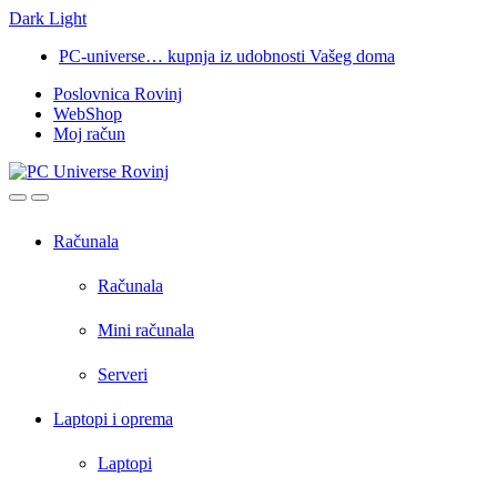
Dark
Light
Skip
Skip
PC-universe… kupnja iz udobnosti Vašeg doma
to
to
Poslovnica Rovinj
navigation
content
WebShop
Moj račun
Open
Close
Računala
Računala
Mini računala
Serveri
Laptopi i oprema
Laptopi