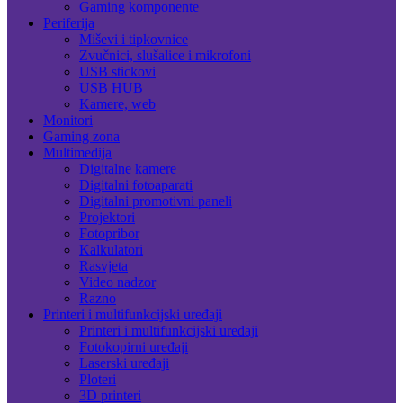
Gaming komponente
Periferija
Miševi i tipkovnice
Zvučnici, slušalice i mikrofoni
USB stickovi
USB HUB
Kamere, web
Monitori
Gaming zona
Multimedija
Digitalne kamere
Digitalni fotoaparati
Digitalni promotivni paneli
Projektori
Fotopribor
Kalkulatori
Rasvjeta
Video nadzor
Razno
Printeri i multifunkcijski uređaji
Printeri i multifunkcijski uređaji
Fotokopirni uređaji
Laserski uređaji
Ploteri
3D printeri