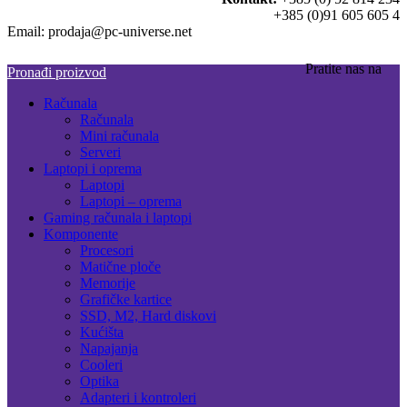
+385 (0)91 605 605 4
Email: prodaja@pc-universe.net
Pratite nas na
Pronađi proizvod
Računala
Računala
Mini računala
Serveri
Laptopi i oprema
Laptopi
Laptopi – oprema
Gaming računala i laptopi
Komponente
Procesori
Matične ploče
Memorije
Grafičke kartice
SSD, M2, Hard diskovi
Kućišta
Napajanja
Cooleri
Optika
Adapteri i kontroleri