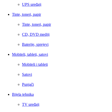
UPS uređaji
Tinte, toneri, papir
Tinte, toneri, papir
CD, DVD mediji
Baterije, sprejevi
Mobiteli, tableti, satovi
Mobiteli i tableti
Satovi
Punjači
Bijela tehnika
TV uređaji