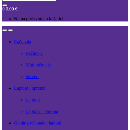
for:
0
0,00
€
Nema proizvoda u košarici.
Open
Close
Računala
Računala
Mini računala
Serveri
Laptopi i oprema
Laptopi
Laptopi – oprema
Gaming računala i laptopi