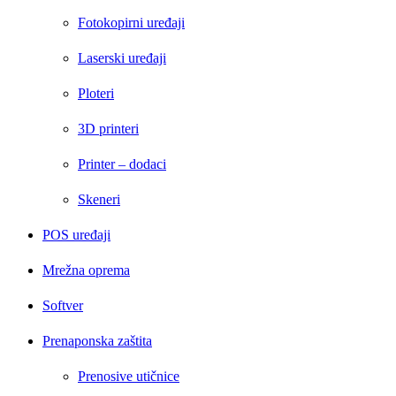
Fotokopirni uređaji
Laserski uređaji
Ploteri
3D printeri
Printer – dodaci
Skeneri
POS uređaji
Mrežna oprema
Softver
Prenaponska zaštita
Prenosive utičnice