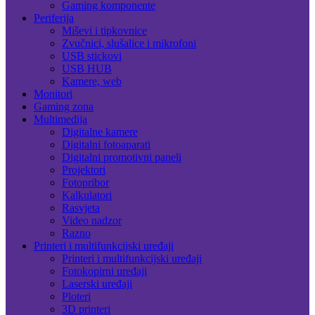
Gaming komponente
Periferija
Miševi i tipkovnice
Zvučnici, slušalice i mikrofoni
USB stickovi
USB HUB
Kamere, web
Monitori
Gaming zona
Multimedija
Digitalne kamere
Digitalni fotoaparati
Digitalni promotivni paneli
Projektori
Fotopribor
Kalkulatori
Rasvjeta
Video nadzor
Razno
Printeri i multifunkcijski uređaji
Printeri i multifunkcijski uređaji
Fotokopirni uređaji
Laserski uređaji
Ploteri
3D printeri