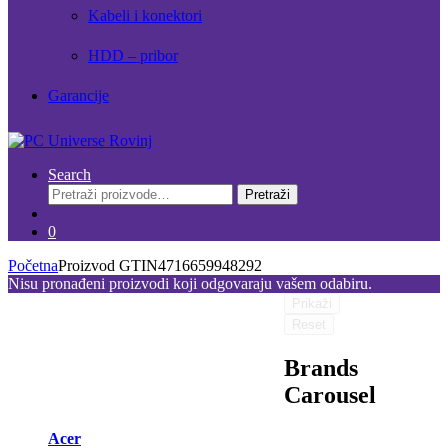
Kabeli i konektori
HDD – pribor
Garancije
Search
Pretraži:
Pretraži
0
Početna
Proizvod GTIN
4716659948292
Nisu pronađeni proizvodi koji odgovaraju vašem odabiru.
Prikaži
Reset
Brands
Carousel
Acer