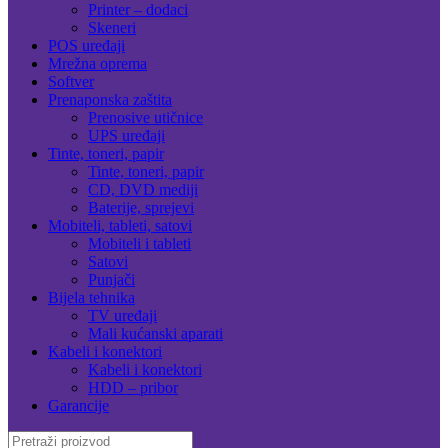
Printer – dodaci
Skeneri
POS uređaji
Mrežna oprema
Softver
Prenaponska zaštita
Prenosive utičnice
UPS uređaji
Tinte, toneri, papir
Tinte, toneri, papir
CD, DVD mediji
Baterije, sprejevi
Mobiteli, tableti, satovi
Mobiteli i tableti
Satovi
Punjači
Bijela tehnika
TV uređaji
Mali kućanski aparati
Kabeli i konektori
Kabeli i konektori
HDD – pribor
Garancije
Search