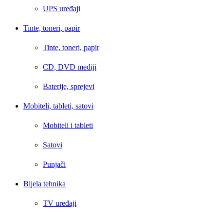
UPS uređaji
Tinte, toneri, papir
Tinte, toneri, papir
CD, DVD mediji
Baterije, sprejevi
Mobiteli, tableti, satovi
Mobiteli i tableti
Satovi
Punjači
Bijela tehnika
TV uređaji