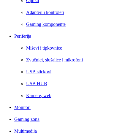
Optika
Adapteri i kontroleri
Gaming komponente
Periferija
Miševi i tipkovnice
Zvučnici, slušalice i mikrofoni
USB stickovi
USB HUB
Kamere, web
Monitori
Gaming zona
Multimedija