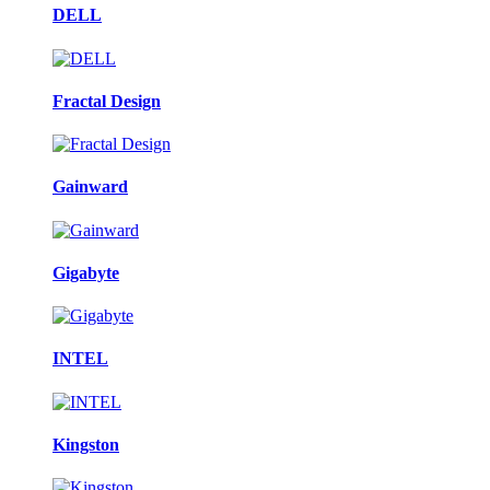
DELL
Fractal Design
Gainward
Gigabyte
INTEL
Kingston