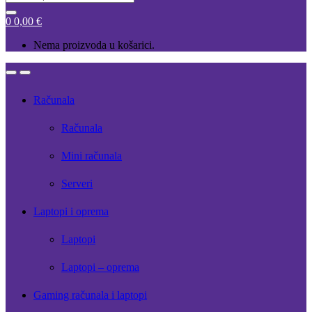
for:
0
0,00
€
Nema proizvoda u košarici.
Open
Close
Računala
Računala
Mini računala
Serveri
Laptopi i oprema
Laptopi
Laptopi – oprema
Gaming računala i laptopi