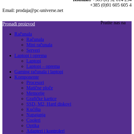
+385 (0)91 605 605 4
Email: prodaja@pc-universe.net
Pratite nas na
Pronađi proizvod
Računala
Računala
Mini računala
Serveri
Laptopi i oprema
Laptopi
Laptopi – oprema
Gaming računala i laptopi
Komponente
Procesori
Matične ploče
Memorije
Grafičke kartice
SSD, M2, Hard diskovi
Kućišta
Napajanja
Cooleri
Optika
Adapteri i kontroleri