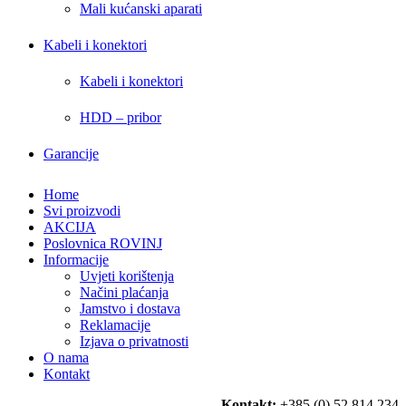
Mali kućanski aparati
Kabeli i konektori
Kabeli i konektori
HDD – pribor
Garancije
Home
Svi proizvodi
AKCIJA
Poslovnica ROVINJ
Informacije
Uvjeti korištenja
Načini plaćanja
Jamstvo i dostava
Reklamacije
Izjava o privatnosti
O nama
Kontakt
Kontakt:
+385 (0) 52 814 234