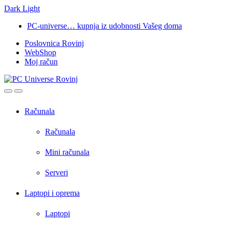
Dark
Light
Skip
Skip
PC-universe… kupnja iz udobnosti Vašeg doma
to
to
Poslovnica Rovinj
navigation
content
WebShop
Moj račun
Open
Close
Računala
Računala
Mini računala
Serveri
Laptopi i oprema
Laptopi