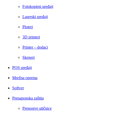
Fotokopirni uređaji
Laserski uređaji
Ploteri
3D printeri
Printer – dodaci
Skeneri
POS uređaji
Mrežna oprema
Softver
Prenaponska zaštita
Prenosive utičnice