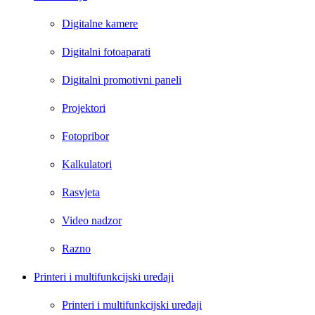
Digitalne kamere
Digitalni fotoaparati
Digitalni promotivni paneli
Projektori
Fotopribor
Kalkulatori
Rasvjeta
Video nadzor
Razno
Printeri i multifunkcijski uređaji
Printeri i multifunkcijski uređaji