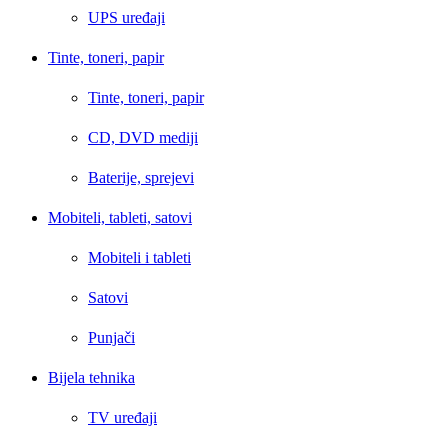
UPS uređaji
Tinte, toneri, papir
Tinte, toneri, papir
CD, DVD mediji
Baterije, sprejevi
Mobiteli, tableti, satovi
Mobiteli i tableti
Satovi
Punjači
Bijela tehnika
TV uređaji