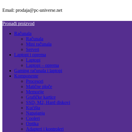
Email: prodaja@pc-universe.net
Pronađi proizvod
Računala
Računala
Mini računala
Serveri
Laptopi i oprema
Laptopi
Laptopi – oprema
Gaming računala i laptopi
Komponente
Procesori
Matične ploče
Memorije
Grafičke kartice
SSD, M2, Hard diskovi
Kućišta
Napajanja
Cooleri
Optika
Adapteri i kontroleri