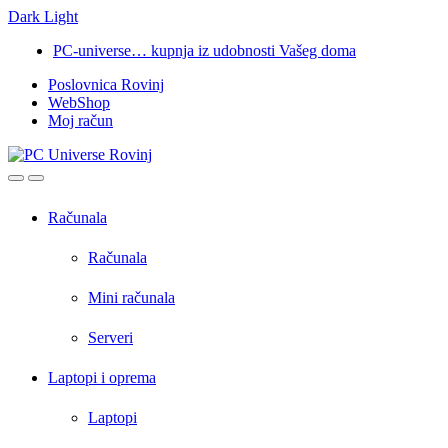
Dark
Light
Skip
Skip
PC-universe… kupnja iz udobnosti Vašeg doma
to
to
Poslovnica Rovinj
navigation
content
WebShop
Moj račun
Open
Close
Računala
Računala
Mini računala
Serveri
Laptopi i oprema
Laptopi