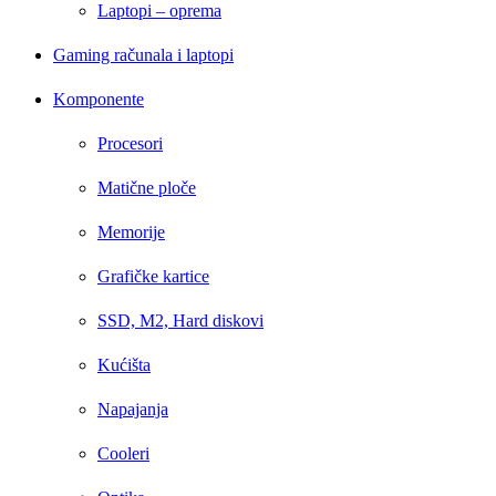
Laptopi – oprema
Gaming računala i laptopi
Komponente
Procesori
Matične ploče
Memorije
Grafičke kartice
SSD, M2, Hard diskovi
Kućišta
Napajanja
Cooleri