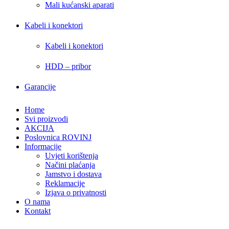
Mali kućanski aparati
Kabeli i konektori
Kabeli i konektori
HDD – pribor
Garancije
Home
Svi proizvodi
AKCIJA
Poslovnica ROVINJ
Informacije
Uvjeti korištenja
Načini plaćanja
Jamstvo i dostava
Reklamacije
Izjava o privatnosti
O nama
Kontakt