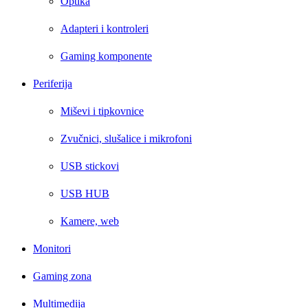
Optika
Adapteri i kontroleri
Gaming komponente
Periferija
Miševi i tipkovnice
Zvučnici, slušalice i mikrofoni
USB stickovi
USB HUB
Kamere, web
Monitori
Gaming zona
Multimedija