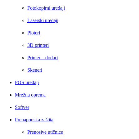
Fotokopirni uređaji
Laserski uređaji
Ploteri
3D printeri
Printer – dodaci
Skeneri
POS uređaji
Mrežna oprema
Softver
Prenaponska zaštita
Prenosive utičnice