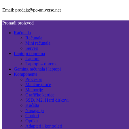
Email: prodaja@pc-universe.net
Pronađi proizvod
Računala
Računala
Mini računala
Serveri
Laptopi i oprema
Laptopi
Laptopi – oprema
Gaming računala i laptopi
Komponente
Procesori
Matične ploče
Memorije
Grafičke kartice
SSD, M2, Hard diskovi
Kućišta
Napajanja
Cooleri
Optika
Adapteri i kontroleri