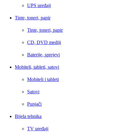
UPS uređaji
Tinte, toneri, papir
Tinte, toneri, papir
CD, DVD mediji
Baterije, sprejevi
Mobiteli, tableti, satovi
Mobiteli i tableti
Satovi
Punjači
Bijela tehnika
TV uređaji