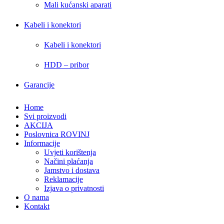
Mali kućanski aparati
Kabeli i konektori
Kabeli i konektori
HDD – pribor
Garancije
Home
Svi proizvodi
AKCIJA
Poslovnica ROVINJ
Informacije
Uvjeti korištenja
Načini plaćanja
Jamstvo i dostava
Reklamacije
Izjava o privatnosti
O nama
Kontakt