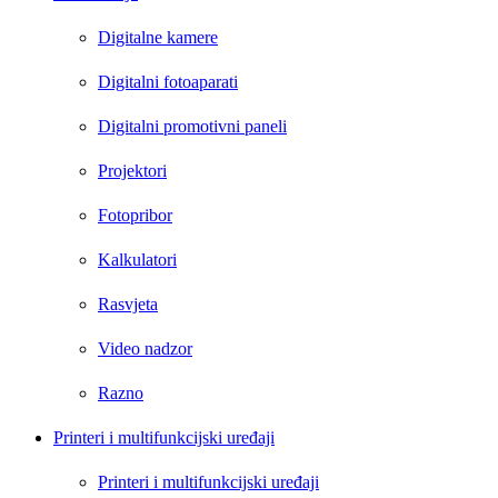
Digitalne kamere
Digitalni fotoaparati
Digitalni promotivni paneli
Projektori
Fotopribor
Kalkulatori
Rasvjeta
Video nadzor
Razno
Printeri i multifunkcijski uređaji
Printeri i multifunkcijski uređaji