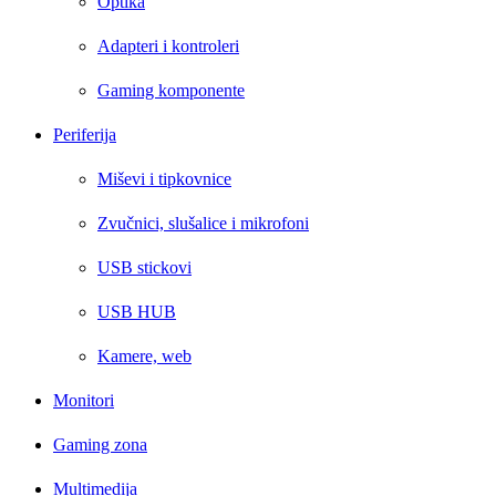
Optika
Adapteri i kontroleri
Gaming komponente
Periferija
Miševi i tipkovnice
Zvučnici, slušalice i mikrofoni
USB stickovi
USB HUB
Kamere, web
Monitori
Gaming zona
Multimedija