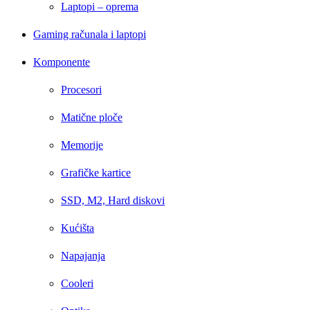
Laptopi – oprema
Gaming računala i laptopi
Komponente
Procesori
Matične ploče
Memorije
Grafičke kartice
SSD, M2, Hard diskovi
Kućišta
Napajanja
Cooleri