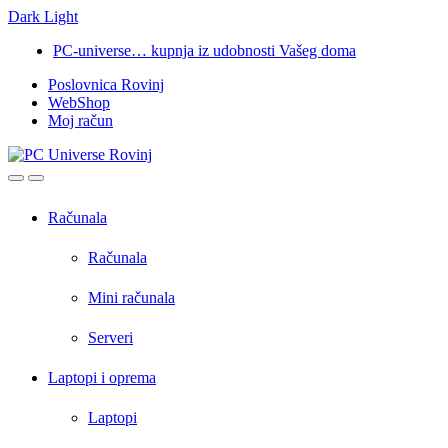
Dark
Light
Skip
Skip
PC-universe… kupnja iz udobnosti Vašeg doma
to
to
Poslovnica Rovinj
navigation
content
WebShop
Moj račun
Open
Close
Računala
Računala
Mini računala
Serveri
Laptopi i oprema
Laptopi