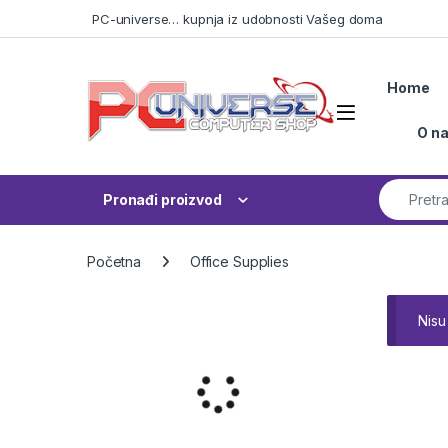
Skip to navigation
Skip to content
PC-universe… kupnja iz udobnosti Vašeg doma
Home
Open
O n
Search fo
Pronađi proizvod
Početna
Office Supplies
Nisu