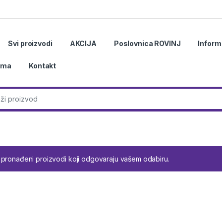
Svi proizvodi
AKCIJA
Poslovnica ROVINJ
Inform
ama
Kontakt
r:
 pronađeni proizvodi koji odgovaraju vašem odabiru.