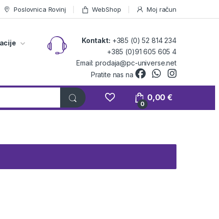
Poslovnica Rovinj
WebShop
Moj račun
Kontakt:
+385 (0) 52 814 234
acije
+385 (0)91 605 605 4
Email: prodaja@pc-universe.net
Pratite nas na
0,00
€
0