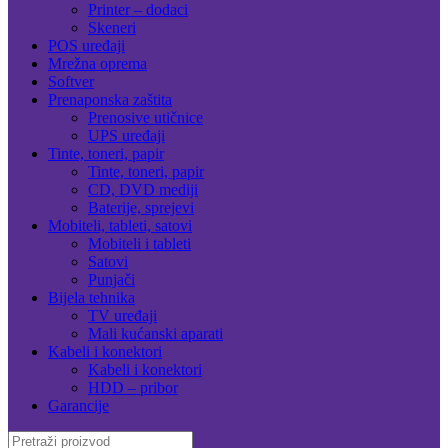
Printer – dodaci
Skeneri
POS uređaji
Mrežna oprema
Softver
Prenaponska zaštita
Prenosive utičnice
UPS uređaji
Tinte, toneri, papir
Tinte, toneri, papir
CD, DVD mediji
Baterije, sprejevi
Mobiteli, tableti, satovi
Mobiteli i tableti
Satovi
Punjači
Bijela tehnika
TV uređaji
Mali kućanski aparati
Kabeli i konektori
Kabeli i konektori
HDD – pribor
Garancije
Search