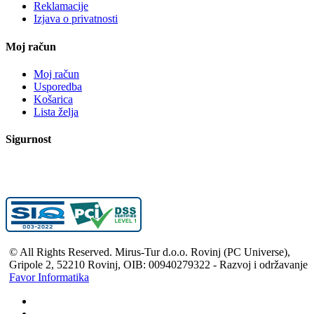
Reklamacije
Izjava o privatnosti
Moj račun
Moj račun
Usporedba
Košarica
Lista želja
Sigurnost
© All Rights Reserved. Mirus-Tur d.o.o. Rovinj (PC Universe),
Gripole 2, 52210 Rovinj, OIB: 00940279322 - Razvoj i održavanje
Favor Informatika