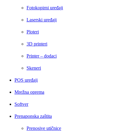
Fotokopirni uređaji
Laserski uređaji
Ploteri
3D printeri
Printer – dodaci
Skeneri
POS uređaji
Mrežna oprema
Softver
Prenaponska zaštita
Prenosive utičnice