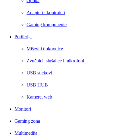
Optika
Adapteri i kontroleri
Gaming komponente
Periferija
Miševi i tipkovnice
Zvučnici, slušalice i mikrofoni
USB stickovi
USB HUB
Kamere, web
Monitori
Gaming zona
Multimedija