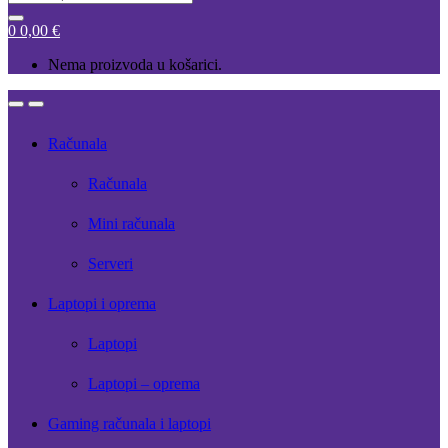
for:
0
0,00
€
Nema proizvoda u košarici.
Open
Close
Računala
Računala
Mini računala
Serveri
Laptopi i oprema
Laptopi
Laptopi – oprema
Gaming računala i laptopi