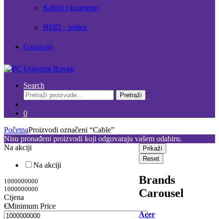
Kabeli i konektori
HDD – pribor
Garancije
Search
Pretraži:
Pretraži
0
Početna
Proizvodi označeni “Cable”
Nisu pronađeni proizvodi koji odgovaraju vašem odabiru.
Na akciji
Prikaži
Reset
Na akciji
Brands
1000000000
1000000000
Carousel
Cijena
€
Minimum Price
Acer