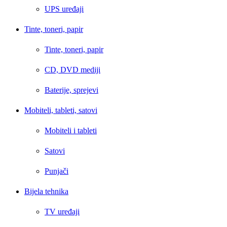
UPS uređaji
Tinte, toneri, papir
Tinte, toneri, papir
CD, DVD mediji
Baterije, sprejevi
Mobiteli, tableti, satovi
Mobiteli i tableti
Satovi
Punjači
Bijela tehnika
TV uređaji