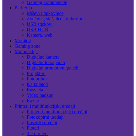
Gaming komponente
Periferija
Miševi i tipkovnice
Zvučnici, slušalice i mikrofoni
USB stickovi
USB HUB
Kamere, web
Monitori
Gaming zona
Multimedija
Digitalne kamere
Digitalni fotoaparati
Digitalni promotivni paneli
Projektori
Fotopribor
Kalkulatori
Rasvjeta
Video nadzor
Razno
Printeri i multifunkcijski uređaji
Printeri i multifunkcijski uređaji
Fotokopirni uređaji
Laserski uređaji
Ploteri
3D printeri