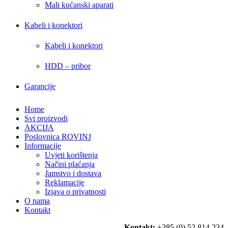
Mali kućanski aparati
Kabeli i konektori
Kabeli i konektori
HDD – pribor
Garancije
Home
Svi proizvodi
AKCIJA
Poslovnica ROVINJ
Informacije
Uvjeti korištenja
Načini plaćanja
Jamstvo i dostava
Reklamacije
Izjava o privatnosti
O nama
Kontakt
Kontakt:
+385 (0) 52 814 234