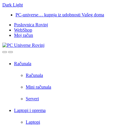
Dark
Light
Skip
Skip
PC-universe… kupnja iz udobnosti Vašeg doma
to
to
Poslovnica Rovinj
navigation
content
WebShop
Moj račun
Open
Close
Računala
Računala
Mini računala
Serveri
Laptopi i oprema
Laptopi