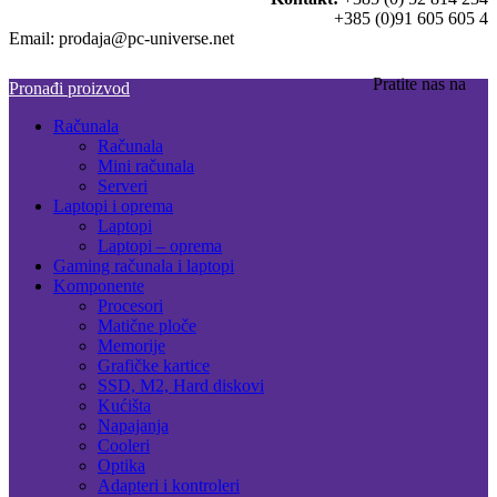
+385 (0)91 605 605 4
Email: prodaja@pc-universe.net
Pratite nas na
Pronađi proizvod
Računala
Računala
Mini računala
Serveri
Laptopi i oprema
Laptopi
Laptopi – oprema
Gaming računala i laptopi
Komponente
Procesori
Matične ploče
Memorije
Grafičke kartice
SSD, M2, Hard diskovi
Kućišta
Napajanja
Cooleri
Optika
Adapteri i kontroleri