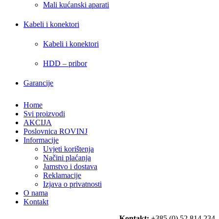
Mali kućanski aparati
Kabeli i konektori
Kabeli i konektori
HDD – pribor
Garancije
Home
Svi proizvodi
AKCIJA
Poslovnica ROVINJ
Informacije
Uvjeti korištenja
Načini plaćanja
Jamstvo i dostava
Reklamacije
Izjava o privatnosti
O nama
Kontakt
Kontakt:
+385 (0) 52 814 234