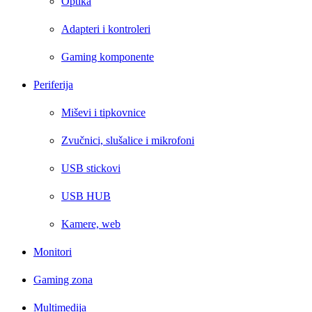
Optika
Adapteri i kontroleri
Gaming komponente
Periferija
Miševi i tipkovnice
Zvučnici, slušalice i mikrofoni
USB stickovi
USB HUB
Kamere, web
Monitori
Gaming zona
Multimedija