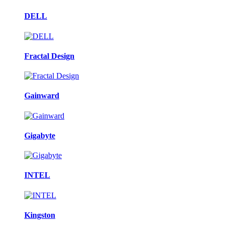
DELL
Fractal Design
Gainward
Gigabyte
INTEL
Kingston