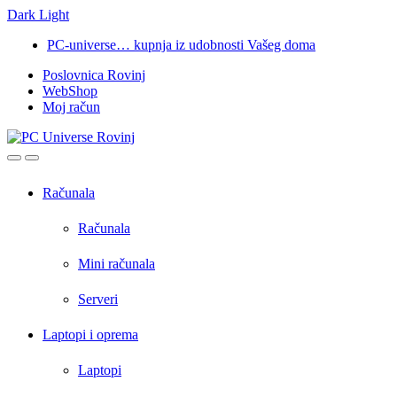
Dark
Light
Skip
Skip
PC-universe… kupnja iz udobnosti Vašeg doma
to
to
Poslovnica Rovinj
navigation
content
WebShop
Moj račun
Open
Close
Računala
Računala
Mini računala
Serveri
Laptopi i oprema
Laptopi