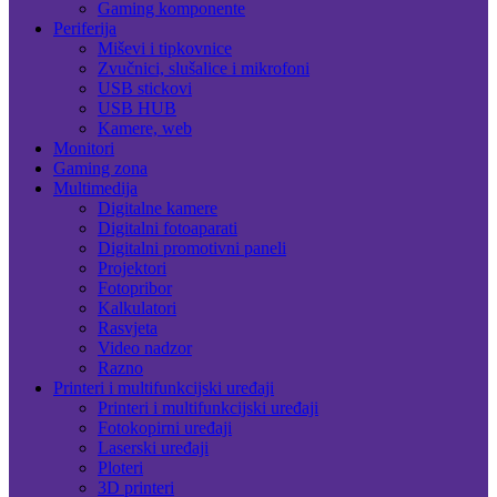
Gaming komponente
Periferija
Miševi i tipkovnice
Zvučnici, slušalice i mikrofoni
USB stickovi
USB HUB
Kamere, web
Monitori
Gaming zona
Multimedija
Digitalne kamere
Digitalni fotoaparati
Digitalni promotivni paneli
Projektori
Fotopribor
Kalkulatori
Rasvjeta
Video nadzor
Razno
Printeri i multifunkcijski uređaji
Printeri i multifunkcijski uređaji
Fotokopirni uređaji
Laserski uređaji
Ploteri
3D printeri