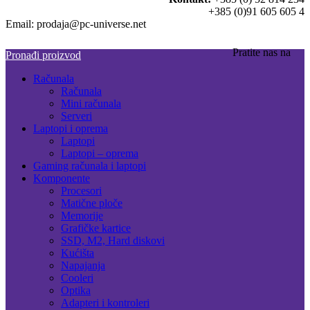
+385 (0)91 605 605 4
Email: prodaja@pc-universe.net
Pratite nas na
Pronađi proizvod
Računala
Računala
Mini računala
Serveri
Laptopi i oprema
Laptopi
Laptopi – oprema
Gaming računala i laptopi
Komponente
Procesori
Matične ploče
Memorije
Grafičke kartice
SSD, M2, Hard diskovi
Kućišta
Napajanja
Cooleri
Optika
Adapteri i kontroleri