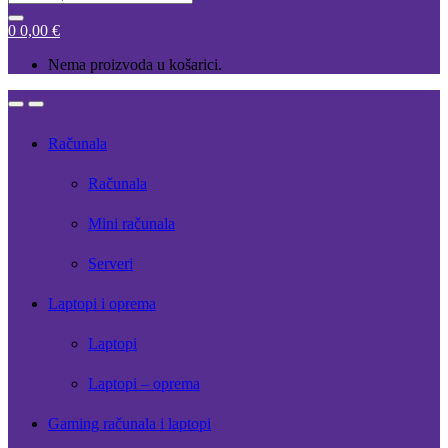
for:
0
0,00
€
Nema proizvoda u košarici.
Open
Close
Računala
Računala
Mini računala
Serveri
Laptopi i oprema
Laptopi
Laptopi – oprema
Gaming računala i laptopi