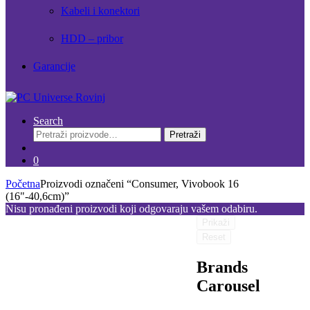
Kabeli i konektori
HDD – pribor
Garancije
Search
Pretraži:
Pretraži
0
Početna
Proizvodi označeni “Consumer, Vivobook 16
(16"-40,6cm)”
Nisu pronađeni proizvodi koji odgovaraju vašem odabiru.
Prikaži
Reset
Brands
Carousel