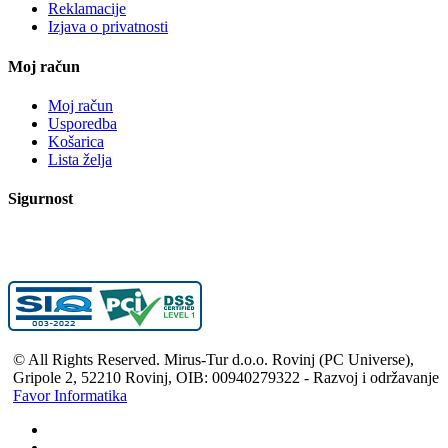
Reklamacije
Izjava o privatnosti
Moj račun
Moj račun
Usporedba
Košarica
Lista želja
Sigurnost
© All Rights Reserved. Mirus-Tur d.o.o. Rovinj (PC Universe),
Gripole 2, 52210 Rovinj, OIB: 00940279322 - Razvoj i održavanje
Favor Informatika