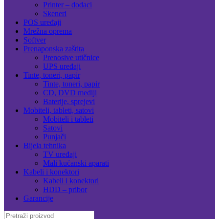
Printer – dodaci
Skeneri
POS uređaji
Mrežna oprema
Softver
Prenaponska zaštita
Prenosive utičnice
UPS uređaji
Tinte, toneri, papir
Tinte, toneri, papir
CD, DVD mediji
Baterije, sprejevi
Mobiteli, tableti, satovi
Mobiteli i tableti
Satovi
Punjači
Bijela tehnika
TV uređaji
Mali kućanski aparati
Kabeli i konektori
Kabeli i konektori
HDD – pribor
Garancije
Search