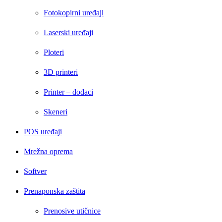
Fotokopirni uređaji
Laserski uređaji
Ploteri
3D printeri
Printer – dodaci
Skeneri
POS uređaji
Mrežna oprema
Softver
Prenaponska zaštita
Prenosive utičnice