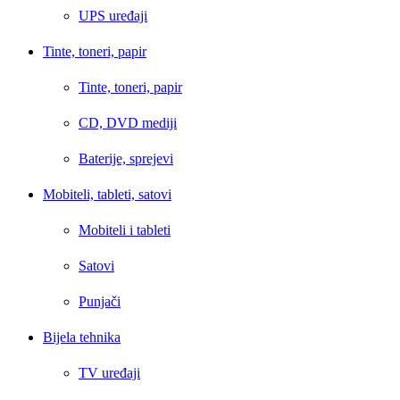
UPS uređaji
Tinte, toneri, papir
Tinte, toneri, papir
CD, DVD mediji
Baterije, sprejevi
Mobiteli, tableti, satovi
Mobiteli i tableti
Satovi
Punjači
Bijela tehnika
TV uređaji