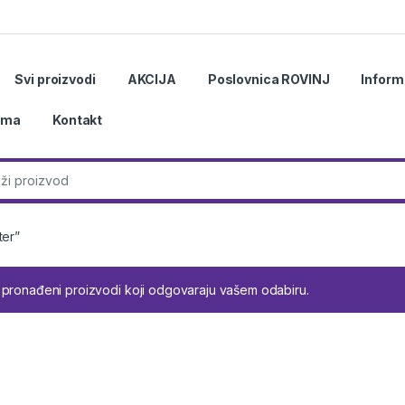
Svi proizvodi
AKCIJA
Poslovnica ROVINJ
Inform
ama
Kontakt
r:
ter”
 pronađeni proizvodi koji odgovaraju vašem odabiru.