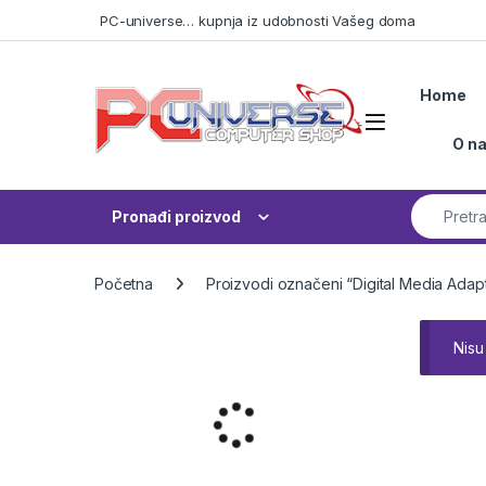
Skip to navigation
Skip to content
PC-universe… kupnja iz udobnosti Vašeg doma
Home
Open
O n
Search fo
Pronađi proizvod
Početna
Proizvodi označeni “Digital Media Adap
Nisu