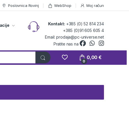
Poslovnica Rovinj
WebShop
Moj račun
Kontakt:
+385 (0) 52 814 234
acije
+385 (0)91 605 605 4
Email: prodaja@pc-universe.net
Pratite nas na
0,00
€
0