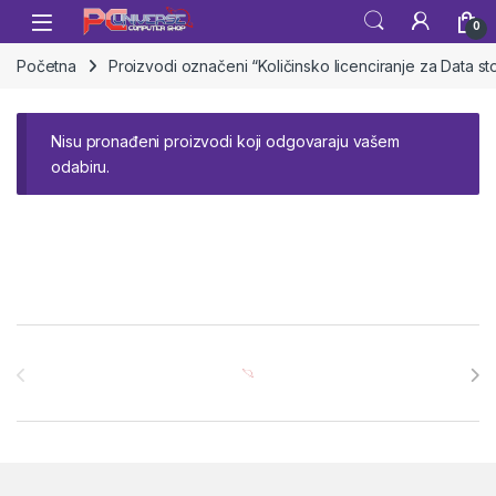
Skip to navigation
Skip to content
Open
0
Početna
Proizvodi označeni “Količinsko licenciranje za Data 
Nisu pronađeni proizvodi koji odgovaraju vašem
odabiru.
Brands Carousel