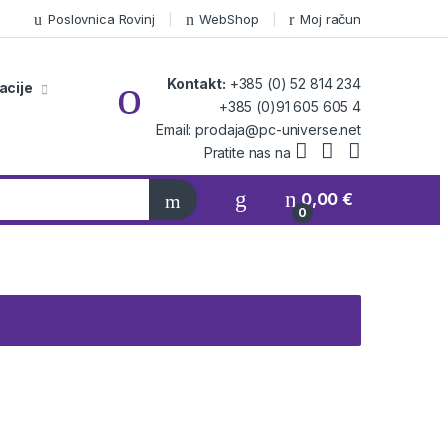
Poslovnica Rovinj
WebShop
Moj račun
Kontakt:
+385 (0) 52 814 234
acije
+385 (0)91 605 605 4
Email: prodaja@pc-universe.net
Pratite nas na
0,00
€
0