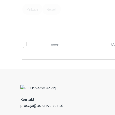
Prikaži
Reset
Brands Carousel
Kontakt:
prodaja@pc-universe.net