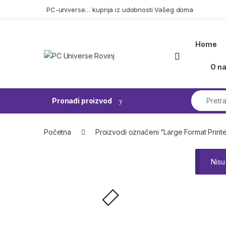
Skip to navigation
Skip to content
PC-universe… kupnja iz udobnosti Vašeg doma
Home
Open
O n
Search fo
Pronađi proizvod
Početna
Proizvodi označeni “Large Format Print
Nisu