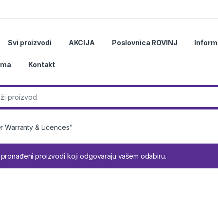
Svi proizvodi
AKCIJA
Poslovnica ROVINJ
Inform
ama
Kontakt
r:
er Warranty & Licences”
 pronađeni proizvodi koji odgovaraju vašem odabiru.