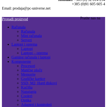
+385 (0)91 605 605 4
Email: prodaja@pc-universe.net
Pratite nas na
Pronađi proizvod
Računala
Računala
Mini računala
Serveri
Laptopi i oprema
Laptopi
Laptopi – oprema
Gaming računala i laptopi
Komponente
Procesori
Matične ploče
Memorije
Grafičke kartice
SSD, M2, Hard diskovi
Kućišta
Napajanja
Cooleri
Optika
Adapteri i kontroleri