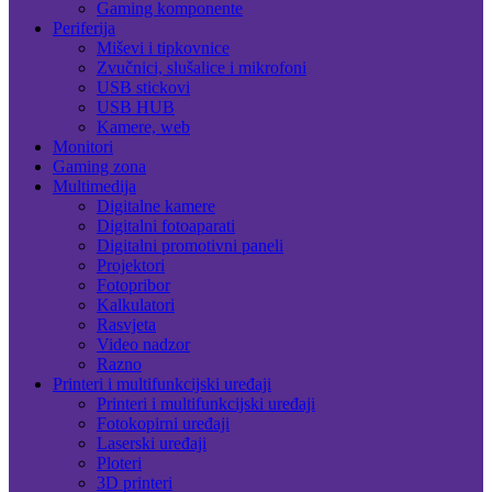
Gaming komponente
Periferija
Miševi i tipkovnice
Zvučnici, slušalice i mikrofoni
USB stickovi
USB HUB
Kamere, web
Monitori
Gaming zona
Multimedija
Digitalne kamere
Digitalni fotoaparati
Digitalni promotivni paneli
Projektori
Fotopribor
Kalkulatori
Rasvjeta
Video nadzor
Razno
Printeri i multifunkcijski uređaji
Printeri i multifunkcijski uređaji
Fotokopirni uređaji
Laserski uređaji
Ploteri
3D printeri