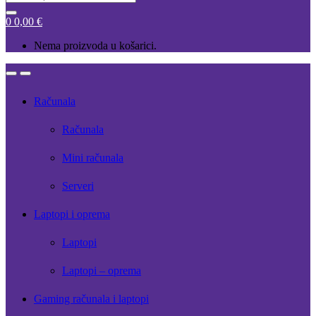
for:
0
0,00
€
Nema proizvoda u košarici.
Open
Close
Računala
Računala
Mini računala
Serveri
Laptopi i oprema
Laptopi
Laptopi – oprema
Gaming računala i laptopi