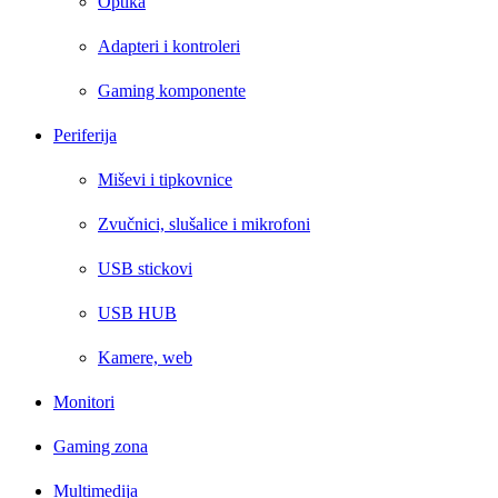
Optika
Adapteri i kontroleri
Gaming komponente
Periferija
Miševi i tipkovnice
Zvučnici, slušalice i mikrofoni
USB stickovi
USB HUB
Kamere, web
Monitori
Gaming zona
Multimedija