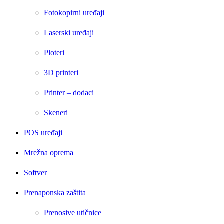
Fotokopirni uređaji
Laserski uređaji
Ploteri
3D printeri
Printer – dodaci
Skeneri
POS uređaji
Mrežna oprema
Softver
Prenaponska zaštita
Prenosive utičnice