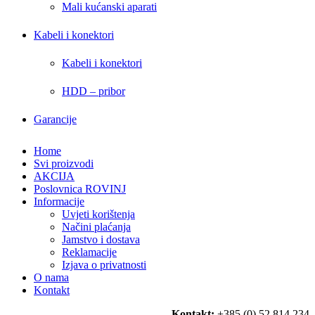
Mali kućanski aparati
Kabeli i konektori
Kabeli i konektori
HDD – pribor
Garancije
Home
Svi proizvodi
AKCIJA
Poslovnica ROVINJ
Informacije
Uvjeti korištenja
Načini plaćanja
Jamstvo i dostava
Reklamacije
Izjava o privatnosti
O nama
Kontakt
Kontakt:
+385 (0) 52 814 234