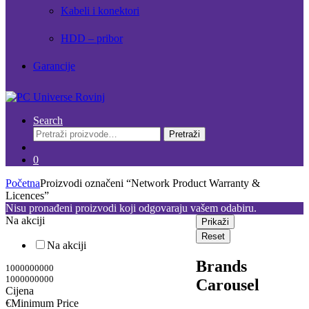
Kabeli i konektori
HDD – pribor
Garancije
Search
Pretraži:
Pretraži
0
Početna
Proizvodi označeni “Network Product Warranty &
Licences”
Nisu pronađeni proizvodi koji odgovaraju vašem odabiru.
Na akciji
Prikaži
Reset
Na akciji
Brands
1000000000
1000000000
Carousel
Cijena
€
Minimum Price