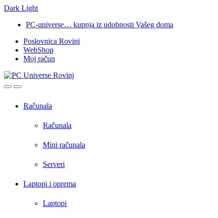
Dark
Light
Skip
Skip
PC-universe… kupnja iz udobnosti Vašeg doma
to
to
Poslovnica Rovinj
navigation
content
WebShop
Moj račun
Open
Close
Računala
Računala
Mini računala
Serveri
Laptopi i oprema
Laptopi