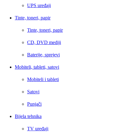
UPS uređaji
Tinte, toneri, papir
Tinte, toneri, papir
CD, DVD mediji
Baterije, sprejevi
Mobiteli, tableti, satovi
Mobiteli i tableti
Satovi
Punjači
Bijela tehnika
TV uređaji