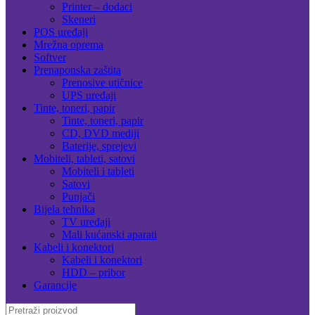
Printer – dodaci
Skeneri
POS uređaji
Mrežna oprema
Softver
Prenaponska zaštita
Prenosive utičnice
UPS uređaji
Tinte, toneri, papir
Tinte, toneri, papir
CD, DVD mediji
Baterije, sprejevi
Mobiteli, tableti, satovi
Mobiteli i tableti
Satovi
Punjači
Bijela tehnika
TV uređaji
Mali kućanski aparati
Kabeli i konektori
Kabeli i konektori
HDD – pribor
Garancije
Search