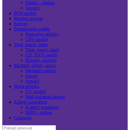
Printer – dodaci
Skeneri
POS uređaji
Mrežna oprema
Softver
Prenaponska zaštita
Prenosive utičnice
UPS uređaji
Tinte, toneri, papir
Tinte, toneri, papir
CD, DVD mediji
Baterije, sprejevi
Mobiteli, tableti, satovi
Mobiteli i tableti
Satovi
Punjači
Bijela tehnika
TV uređaji
Mali kućanski aparati
Kabeli i konektori
Kabeli i konektori
HDD – pribor
Garancije
Search