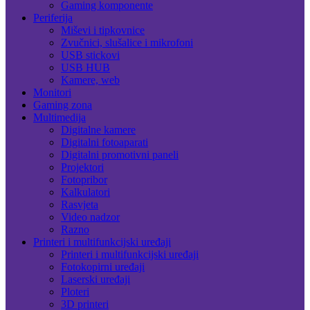
Gaming komponente
Periferija
Miševi i tipkovnice
Zvučnici, slušalice i mikrofoni
USB stickovi
USB HUB
Kamere, web
Monitori
Gaming zona
Multimedija
Digitalne kamere
Digitalni fotoaparati
Digitalni promotivni paneli
Projektori
Fotopribor
Kalkulatori
Rasvjeta
Video nadzor
Razno
Printeri i multifunkcijski uređaji
Printeri i multifunkcijski uređaji
Fotokopirni uređaji
Laserski uređaji
Ploteri
3D printeri