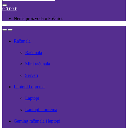
for:
0
0,00
€
Nema proizvoda u košarici.
Open
Close
Računala
Računala
Mini računala
Serveri
Laptopi i oprema
Laptopi
Laptopi – oprema
Gaming računala i laptopi