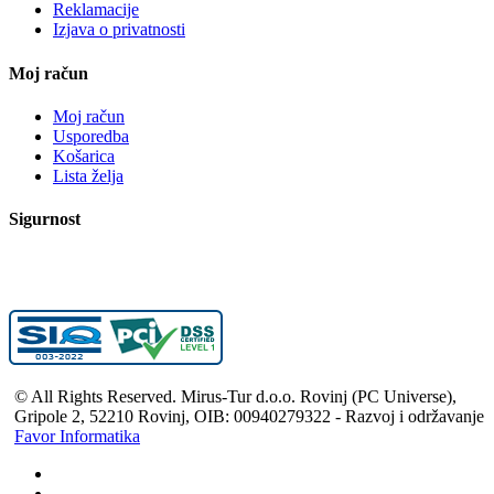
Reklamacije
Izjava o privatnosti
Moj račun
Moj račun
Usporedba
Košarica
Lista želja
Sigurnost
© All Rights Reserved. Mirus-Tur d.o.o. Rovinj (PC Universe),
Gripole 2, 52210 Rovinj, OIB: 00940279322 - Razvoj i održavanje
Favor Informatika