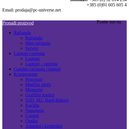
+385 (0)91 605 605 4
Email: prodaja@pc-universe.net
Pratite nas na
Pronađi proizvod
Računala
Računala
Mini računala
Serveri
Laptopi i oprema
Laptopi
Laptopi – oprema
Gaming računala i laptopi
Komponente
Procesori
Matične ploče
Memorije
Grafičke kartice
SSD, M2, Hard diskovi
Kućišta
Napajanja
Cooleri
Optika
Adapteri i kontroleri