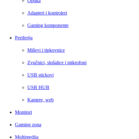
Optika
Adapteri i kontroleri
Gaming komponente
Periferija
Miševi i tipkovnice
Zvučnici, slušalice i mikrofoni
USB stickovi
USB HUB
Kamere, web
Monitori
Gaming zona
Multimedija