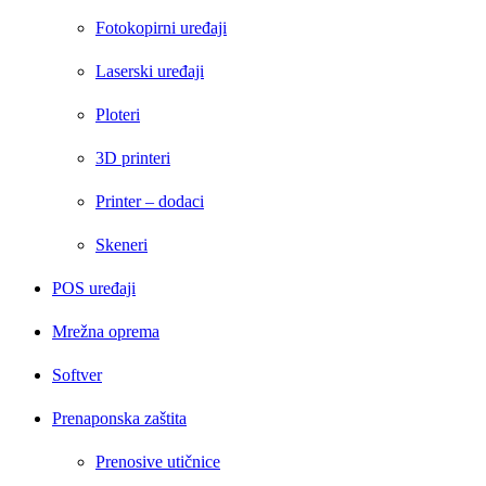
Fotokopirni uređaji
Laserski uređaji
Ploteri
3D printeri
Printer – dodaci
Skeneri
POS uređaji
Mrežna oprema
Softver
Prenaponska zaštita
Prenosive utičnice