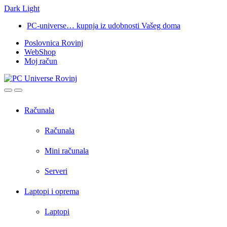
Dark
Light
Skip
Skip
PC-universe… kupnja iz udobnosti Vašeg doma
to
to
Poslovnica Rovinj
navigation
content
WebShop
Moj račun
Open
Close
Računala
Računala
Mini računala
Serveri
Laptopi i oprema
Laptopi