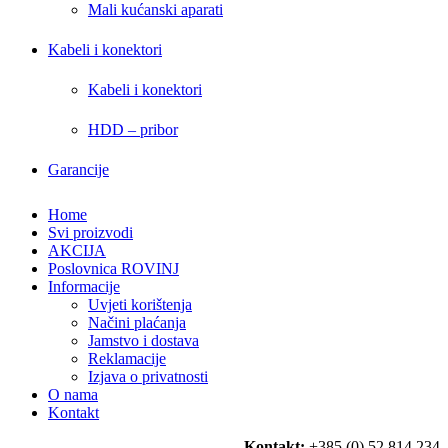
Mali kućanski aparati
Kabeli i konektori
Kabeli i konektori
HDD – pribor
Garancije
Home
Svi proizvodi
AKCIJA
Poslovnica ROVINJ
Informacije
Uvjeti korištenja
Načini plaćanja
Jamstvo i dostava
Reklamacije
Izjava o privatnosti
O nama
Kontakt
Kontakt:
+385 (0) 52 814 234