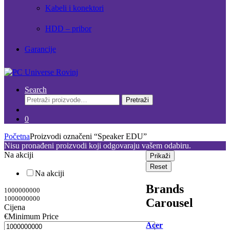
Kabeli i konektori
HDD – pribor
Garancije
Search
Pretraži:
Pretraži
0
Početna
Proizvodi označeni “Speaker EDU”
Nisu pronađeni proizvodi koji odgovaraju vašem odabiru.
Na akciji
Prikaži
Reset
Na akciji
Brands
1000000000
1000000000
Carousel
Cijena
€
Minimum Price
Acer