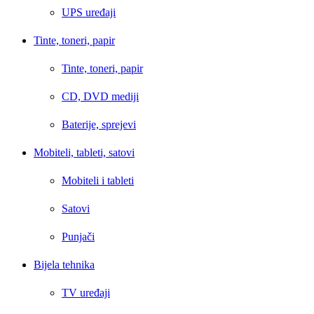
UPS uređaji
Tinte, toneri, papir
Tinte, toneri, papir
CD, DVD mediji
Baterije, sprejevi
Mobiteli, tableti, satovi
Mobiteli i tableti
Satovi
Punjači
Bijela tehnika
TV uređaji