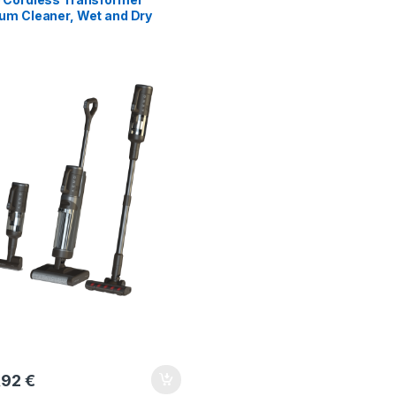
um Cleaner, Wet and Dry
ning, 200W, 4000mAh;
; 21,6V, 2 rollers,
leaning and drying
,92
€