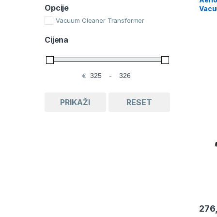
Opcije
Vacu
clea
Vacuum Cleaner Transformer
14kPa
autoc
Cijena
€
-
Minimum Price
Maximum Price
PRIKAŽI
RESET
276