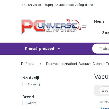
Skip to navigation
Skip to content
PC-universe… kupnja iz udobnosti Vašeg doma
Home
Open
O n
Search fo
Pronađi proizvod
Početna
Proizvodi označeni “Vacuum Cleaner T
Vacu
Na Akciji
Na akciji
Brend
ostalo
AENO
Aeno