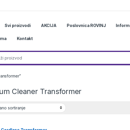
Svi proizvodi
AKCIJA
Poslovnica ROVINJ
Inform
ama
Kontakt
r:
ransformer”
um Cleaner Transformer
 Cordless Transformer