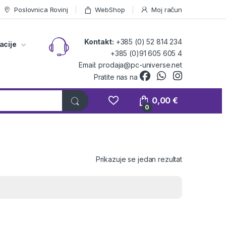
Poslovnica Rovinj
WebShop
Moj račun
Kontakt:
+385 (0) 52 814 234
acije
+385 (0)91 605 605 4
Email: prodaja@pc-universe.net
Pratite nas na
0,00
€
0
Prikazuje se jedan rezultat