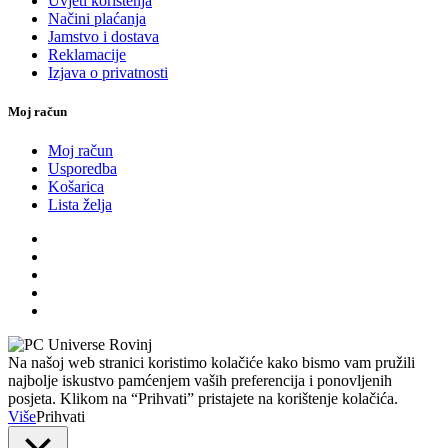
Uvjeti korištenja
Načini plaćanja
Jamstvo i dostava
Reklamacije
Izjava o privatnosti
Moj račun
Moj račun
Usporedba
Košarica
Lista želja
Na našoj web stranici koristimo kolačiće kako bismo vam pružili
najbolje iskustvo pamćenjem vaših preferencija i ponovljenih
posjeta. Klikom na “Prihvati” pristajete na korištenje kolačića.
Više
Prihvati