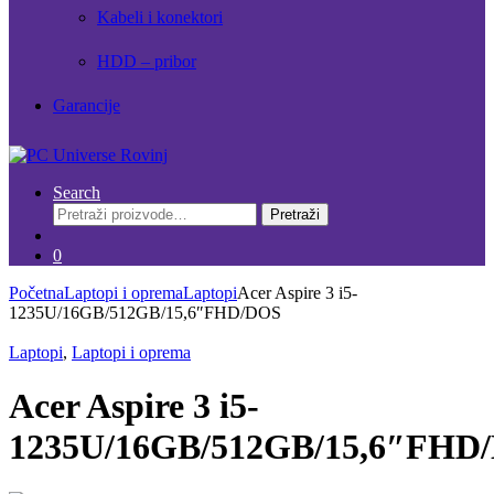
Kabeli i konektori
HDD – pribor
Garancije
Search
Pretraži:
Pretraži
0
Početna
Laptopi i oprema
Laptopi
Acer Aspire 3 i5-
1235U/16GB/512GB/15,6″FHD/DOS
Laptopi
,
Laptopi i oprema
Acer Aspire 3 i5-
1235U/16GB/512GB/15,6″FHD