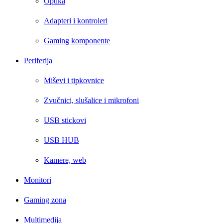
Optika
Adapteri i kontroleri
Gaming komponente
Periferija
Miševi i tipkovnice
Zvučnici, slušalice i mikrofoni
USB stickovi
USB HUB
Kamere, web
Monitori
Gaming zona
Multimedija