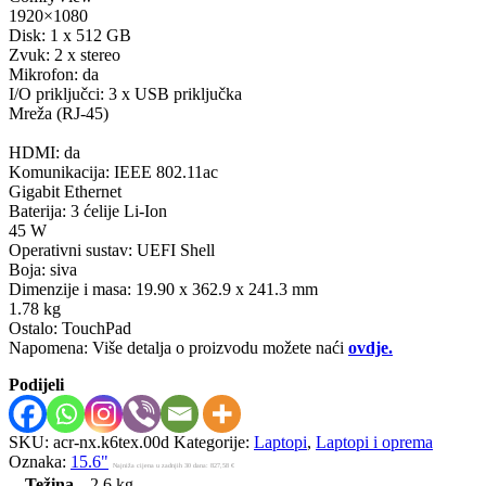
1920×1080
Disk: 1 x 512 GB
Zvuk: 2 x stereo
Mikrofon: da
I/O priključci: 3 x USB priključka
Mreža (RJ-45)
HDMI: da
Komunikacija: IEEE 802.11ac
Gigabit Ethernet
Baterija: 3 ćelije Li-Ion
45 W
Operativni sustav: UEFI Shell
Boja: siva
Dimenzije i masa: 19.90 x 362.9 x 241.3 mm
1.78 kg
Ostalo: TouchPad
Napomena: Više detalja o proizvodu možete naći
ovdje.
Podijeli
SKU:
acr-nx.k6tex.00d
Kategorije:
Laptopi
,
Laptopi i oprema
Oznaka:
15.6"
Najniža cijena u zadnjih 30 dana:
827,58
€
Težina
2,6 kg