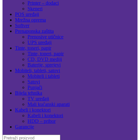
Printer – dodaci
Skeneri
POS uređaji
Mrežna oprema
Softver
Prenaponska zaštita
Prenosive utičnice
UPS uređaji
Tinte, toneri, papir
Tinte, toneri, papir
CD, DVD mediji
Baterije, sprejevi
Mobiteli, tableti, satovi
Mobiteli i tableti
Satovi
Punjači
Bijela tehnika
TV uređaji
Mali kućanski aparati
Kabeli i konektori
Kabeli i konektori
HDD – pribor
Garancije
Search