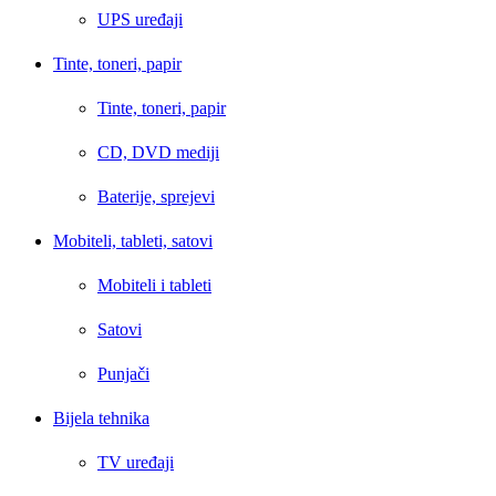
UPS uređaji
Tinte, toneri, papir
Tinte, toneri, papir
CD, DVD mediji
Baterije, sprejevi
Mobiteli, tableti, satovi
Mobiteli i tableti
Satovi
Punjači
Bijela tehnika
TV uređaji