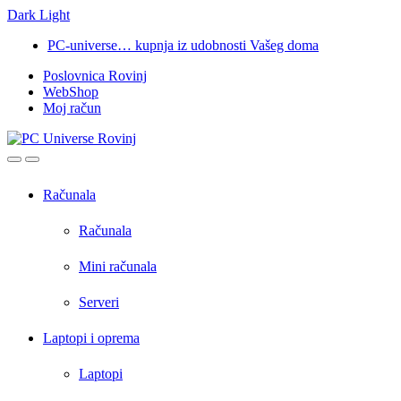
Dark
Light
Skip
Skip
PC-universe… kupnja iz udobnosti Vašeg doma
to
to
Poslovnica Rovinj
navigation
content
WebShop
Moj račun
Open
Close
Računala
Računala
Mini računala
Serveri
Laptopi i oprema
Laptopi