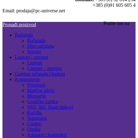
+385 (0)91 605 605 4
Email: prodaja@pc-universe.net
Pratite nas na
Pronađi proizvod
Računala
Računala
Mini računala
Serveri
Laptopi i oprema
Laptopi
Laptopi – oprema
Gaming računala i laptopi
Komponente
Procesori
Matične ploče
Memorije
Grafičke kartice
SSD, M2, Hard diskovi
Kućišta
Napajanja
Cooleri
Optika
Adapteri i kontroleri