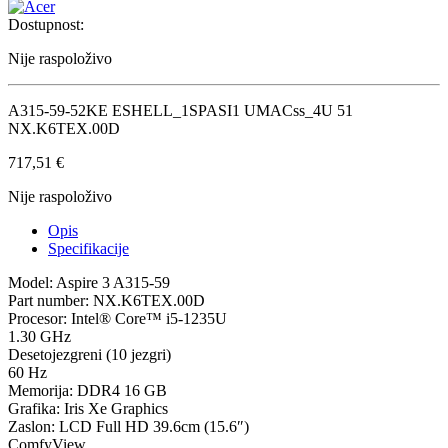
Dostupnost:
Nije raspoloživo
A315-59-52KE ESHELL_1SPASI1 UMACss_4U 51
NX.K6TEX.00D
717,51
€
Nije raspoloživo
Opis
Specifikacije
Model: Aspire 3 A315-59
Part number: NX.K6TEX.00D
Procesor: Intel® Core™ i5-1235U
1.30 GHz
Desetojezgreni (10 jezgri)
60 Hz
Memorija: DDR4 16 GB
Grafika: Iris Xe Graphics
Zaslon: LCD Full HD 39.6cm (15.6″)
ComfyView