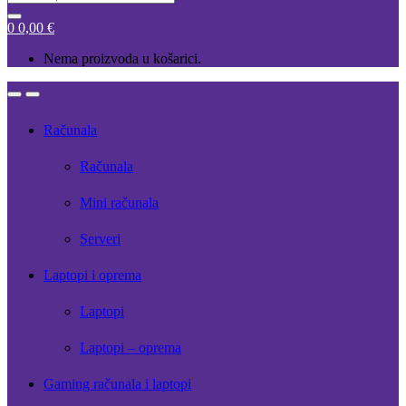
for:
0
0,00
€
Nema proizvoda u košarici.
Open
Close
Računala
Računala
Mini računala
Serveri
Laptopi i oprema
Laptopi
Laptopi – oprema
Gaming računala i laptopi