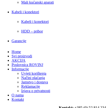
Mali kućanski aparati
Kabeli i konektori
Kabeli i konektori
HDD – pribor
Garancije
Home
Svi proizvodi
AKCIJA
Poslovnica ROVINJ
Informacije
Uvjeti korištenja
Načini plaćanja
Jamstvo i dostava
Reklamacije
Izjava o privatnosti
O nama
Kontakt
Kontakt:
+385 (0) 52 814 234