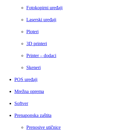
Fotokopirni uređaji
Laserski uređaji
Ploteri
3D printeri
Printer – dodaci
Skeneri
POS uređaji
Mrežna oprema
Softver
Prenaponska zaštita
Prenosive utičnice