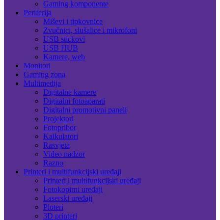
Gaming komponente
Periferija
Miševi i tipkovnice
Zvučnici, slušalice i mikrofoni
USB stickovi
USB HUB
Kamere, web
Monitori
Gaming zona
Multimedija
Digitalne kamere
Digitalni fotoaparati
Digitalni promotivni paneli
Projektori
Fotopribor
Kalkulatori
Rasvjeta
Video nadzor
Razno
Printeri i multifunkcijski uređaji
Printeri i multifunkcijski uređaji
Fotokopirni uređaji
Laserski uređaji
Ploteri
3D printeri