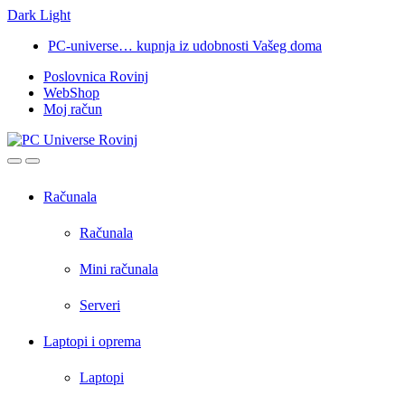
Dark
Light
Skip
Skip
PC-universe… kupnja iz udobnosti Vašeg doma
to
to
Poslovnica Rovinj
navigation
content
WebShop
Moj račun
Open
Close
Računala
Računala
Mini računala
Serveri
Laptopi i oprema
Laptopi