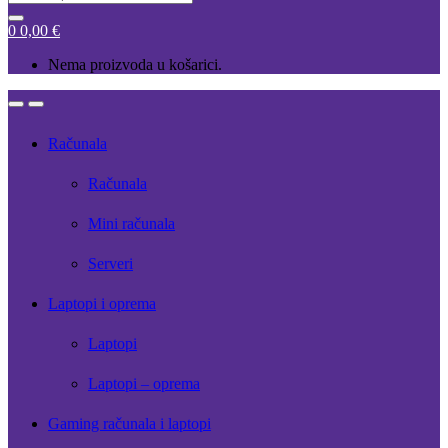
for:
0
0,00
€
Nema proizvoda u košarici.
Open
Close
Računala
Računala
Mini računala
Serveri
Laptopi i oprema
Laptopi
Laptopi – oprema
Gaming računala i laptopi