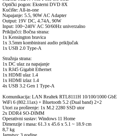
Optički pogon: Eksterni DVD 8X
Kućište: All-in-one
Napajanje: 5.5, 90W AC Adapter
Output: 19V DC, 4.74A, 90W
Input: 100~240V AC 50/60Hz univerzalno
Priključci: Bočna strana:
1x Kensington bravica
1x 3.5mm kombinirani audio priključak
1x USB 2.0 Type-A
Stražnja strana:
1x DC ulaz za napajanje
1x RJ45 Gigabit Ethernet
1x HDMI ulaz 1.4
1x HDMI izlaz 1.4
4x USB 3.2 Gen 1 Type-A
Komunikacija: LAN Realtek RTL8111H 10/100/1000 GbE
WiFi 6 (802.11ax) + Bluetooth 5.2 (Dual band) 2×2
Utori za proširenje: 1x M.2 2280 SSD utor
2x DDR4 SO-DIMM
Operativni sustav: Windows 11 Home
Dimenzije i masa: 61.3 x 45.6 x 5.1 ~ 18.9 cm
8,7 kg
Jamstvo: 3 godine