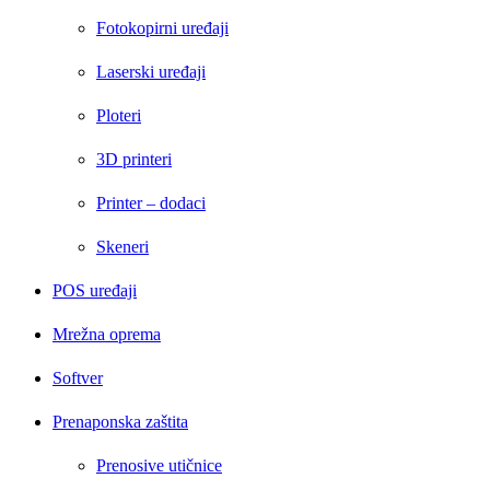
Fotokopirni uređaji
Laserski uređaji
Ploteri
3D printeri
Printer – dodaci
Skeneri
POS uređaji
Mrežna oprema
Softver
Prenaponska zaštita
Prenosive utičnice