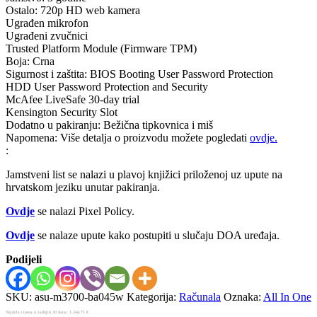
Ostalo: 720p HD web kamera
Ugrađen mikrofon
Ugrađeni zvučnici
Trusted Platform Module (Firmware TPM)
Boja: Crna
Sigurnost i zaštita: BIOS Booting User Password Protection
HDD User Password Protection and Security
McAfee LiveSafe 30-day trial
Kensington Security Slot
Dodatno u pakiranju: Bežična tipkovnica i miš
Napomena: Više detalja o proizvodu možete pogledati
ovdje.
:
Jamstveni list se nalazi u plavoj knjižici priloženoj uz upute na
hrvatskom jeziku unutar pakiranja.
Ovdje
se nalazi Pixel Policy.
Ovdje
se nalaze upute kako postupiti u slučaju DOA uređaja.
Podijeli
SKU:
asu-m3700-ba045w
Kategorija:
Računala
Oznaka:
All In One
Najniža cijena u zadnjih 30 dana:
1.244,71
€