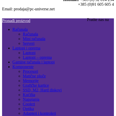
+385 (0)91 605 605 4
Email: prodaja@pc-universe.net
Pratite nas na
Pronađi proizvod
Računala
Računala
Mini računala
Serveri
Laptopi i oprema
Laptopi
Laptopi – oprema
Gaming računala i laptopi
Komponente
Procesori
Matične ploče
Memorije
Grafičke kartice
SSD, M2, Hard diskovi
Kućišta
Napajanja
Cooleri
Optika
Adapteri i kontroleri