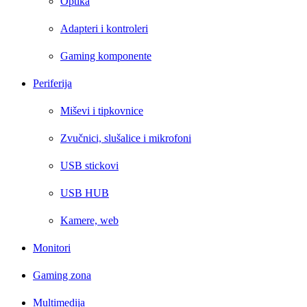
Optika
Adapteri i kontroleri
Gaming komponente
Periferija
Miševi i tipkovnice
Zvučnici, slušalice i mikrofoni
USB stickovi
USB HUB
Kamere, web
Monitori
Gaming zona
Multimedija