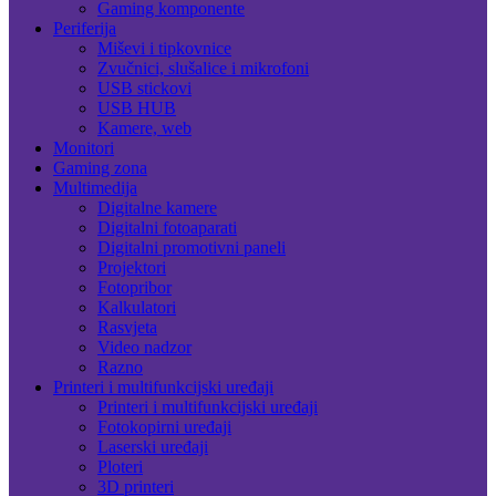
Gaming komponente
Periferija
Miševi i tipkovnice
Zvučnici, slušalice i mikrofoni
USB stickovi
USB HUB
Kamere, web
Monitori
Gaming zona
Multimedija
Digitalne kamere
Digitalni fotoaparati
Digitalni promotivni paneli
Projektori
Fotopribor
Kalkulatori
Rasvjeta
Video nadzor
Razno
Printeri i multifunkcijski uređaji
Printeri i multifunkcijski uređaji
Fotokopirni uređaji
Laserski uređaji
Ploteri
3D printeri