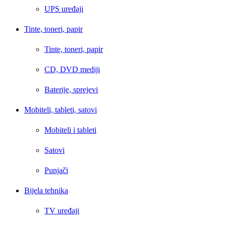
UPS uređaji
Tinte, toneri, papir
Tinte, toneri, papir
CD, DVD mediji
Baterije, sprejevi
Mobiteli, tableti, satovi
Mobiteli i tableti
Satovi
Punjači
Bijela tehnika
TV uređaji