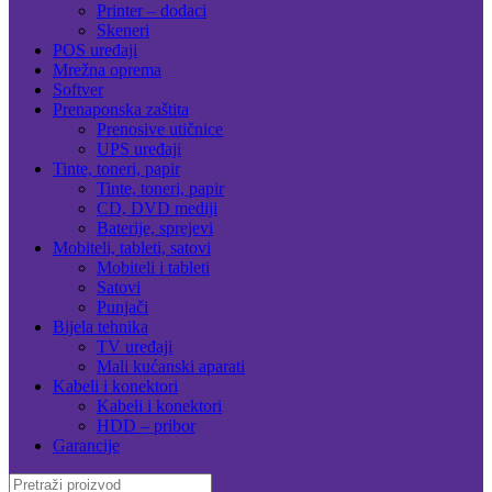
Printer – dodaci
Skeneri
POS uređaji
Mrežna oprema
Softver
Prenaponska zaštita
Prenosive utičnice
UPS uređaji
Tinte, toneri, papir
Tinte, toneri, papir
CD, DVD mediji
Baterije, sprejevi
Mobiteli, tableti, satovi
Mobiteli i tableti
Satovi
Punjači
Bijela tehnika
TV uređaji
Mali kućanski aparati
Kabeli i konektori
Kabeli i konektori
HDD – pribor
Garancije
Search