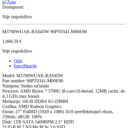
Dostupnost:
Nije raspoloživo
M3700WUAK-BA045W 90PT0341-M00E90
1.068,59
€
Nije raspoloživo
Opis
Specifikacije
Model: M3700WUAK-BA045W
Part number: 90PT0341-M00E90
Namjena: Stolno računalo
Procesor: AMD Ryzen 7 5700U (8-core/16-thread, 12MB cache, do
4.3 GHz max boost)
Memorija: 16GB DDR4 SO-DIMM
Grafika: AMD Radeon Graphics
Ekran: 27″ FullHD (1920 x 1080) 16:9 nereflektirajući ekran,
250nits, sRGB: 100%
Disk: 1TB SATA 5400RPM 2.5″ HDD
512GB M.2 NVMe PCIe 3.0 SSD