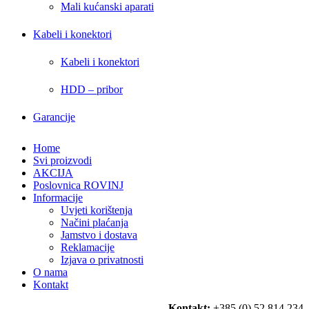
Mali kućanski aparati
Kabeli i konektori
Kabeli i konektori
HDD – pribor
Garancije
Home
Svi proizvodi
AKCIJA
Poslovnica ROVINJ
Informacije
Uvjeti korištenja
Načini plaćanja
Jamstvo i dostava
Reklamacije
Izjava o privatnosti
O nama
Kontakt
Kontakt:
+385 (0) 52 814 234