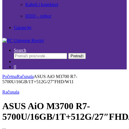
Kabeli i konektori
HDD – pribor
Garancije
Search
Pretraži:
Pretraži
0
Početna
Računala
ASUS AiO M3700 R7-
5700U/16GB/1T+512G/27″FHD/W11
Računala
ASUS AiO M3700 R7-
5700U/16GB/1T+512G/27″FHD