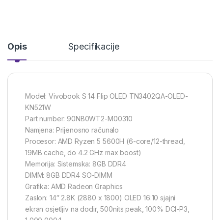
Opis
Specifikacije
Model: Vivobook S 14 Flip OLED TN3402QA-OLED-
KN521W
Part number: 90NB0WT2-M00310
Namjena: Prijenosno računalo
Procesor: AMD Ryzen 5 5600H (6-core/12-thread,
19MB cache, do 4.2 GHz max boost)
Memorija: Sistemska: 8GB DDR4
DIMM: 8GB DDR4 SO-DIMM
Grafika: AMD Radeon Graphics
Zaslon: 14″ 2.8K (2880 x 1800) OLED 16:10 sjajni
ekran osjetljiv na dodir, 500nits peak, 100% DCI-P3,