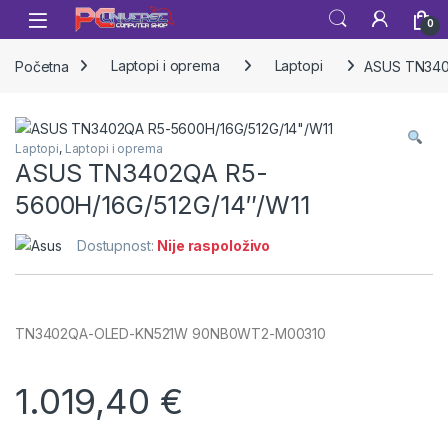
Skip to navigation
Skip to content
Open
0
Početna
Laptopi i oprema
Laptopi
ASUS TN340
Laptopi
,
Laptopi i oprema
ASUS TN3402QA R5-
5600H/16G/512G/14″/W11
Dostupnost:
Nije raspoloživo
TN3402QA-OLED-KN521W 90NB0WT2-M00310
1.019,40
€