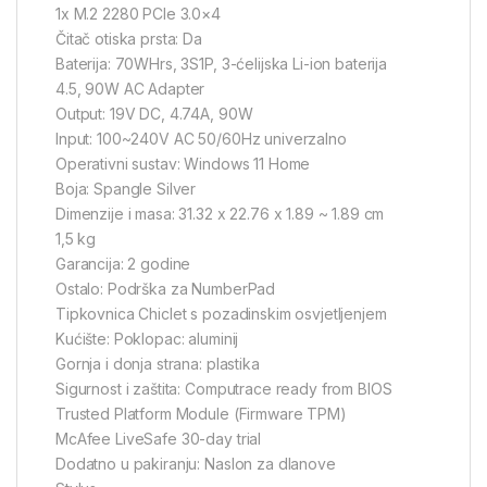
1x M.2 2280 PCIe 3.0×4
Čitač otiska prsta: Da
Baterija: 70WHrs, 3S1P, 3-ćelijska Li-ion baterija
4.5, 90W AC Adapter
Output: 19V DC, 4.74A, 90W
Input: 100~240V AC 50/60Hz univerzalno
Operativni sustav: Windows 11 Home
Boja: Spangle Silver
Dimenzije i masa: 31.32 x 22.76 x 1.89 ~ 1.89 cm
1,5 kg
Garancija: 2 godine
Ostalo: Podrška za NumberPad
Tipkovnica Chiclet s pozadinskim osvjetljenjem
Kućište: Poklopac: aluminij
Gornja i donja strana: plastika
Sigurnost i zaštita: Computrace ready from BIOS
Trusted Platform Module (Firmware TPM)
McAfee LiveSafe 30-day trial
Dodatno u pakiranju: Naslon za dlanove