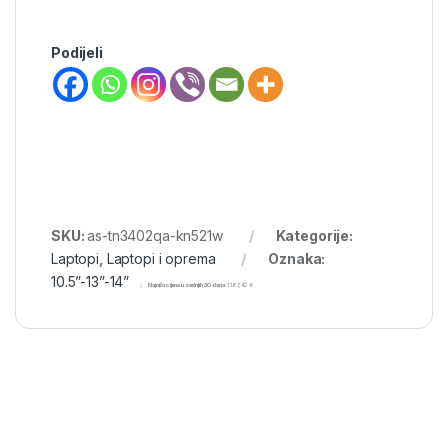
Podijeli
SKU:
as-tn3402qa-kn521w
Kategorije:
Laptopi
,
Laptopi i oprema
Oznaka:
10.5”-13”-14”
Najniža cijena u zadnjih 30 dana:
1.187,42
€