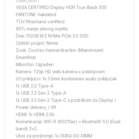
1,000,000:1
VESA CERTIFIED Display HDR True Black 500
PANTONE Validated
TÜV Rheinland-certified
65% manje plavog svjetla
Disk: 512GB M.2 NVMe PCIe 3.0 SSD
Optički pogon: Nema
Zvuk: Zvučnici harman/kardon (Mainstream)
SmartAmp
Mikrofon: Ugrađen
Kamera: 720p HD web kamera s poklopcem
I/O priključci: 1x 3.5mm kombinirani audio priključak
1x USB 2.0 Type-A
1x USB 3.2 Gen 2 Type-A
1x USB 3.2 Gen 2 Type-C s podrškom za Display /
Power delivery / VR
HDMI: 1x HDMI 2.0b
Komunikacija: WiFi 6 (802.11ax) + Bluetooth 5.0 (Dual
band) 2×2
Utori za proširenje: 1x DDR4 SO-DIMM