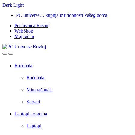
Dark
Light
Skip
Skip
PC-universe… kupnja iz udobnosti Vašeg doma
to
to
Poslovnica Rovinj
navigation
content
WebShop
Moj račun
Open
Close
Računala
Računala
Mini računala
Serveri
Laptopi i oprema
Laptopi