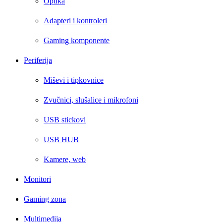
Optika
Adapteri i kontroleri
Gaming komponente
Periferija
Miševi i tipkovnice
Zvučnici, slušalice i mikrofoni
USB stickovi
USB HUB
Kamere, web
Monitori
Gaming zona
Multimedija