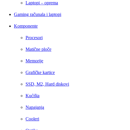
Laptopi – oprema
Gaming računala i laptopi
Komponente
Procesori
Matične ploče
Memorije
Grafičke kartice
SSD, M2, Hard diskovi
Kućišta
Napajanja
Cooleri