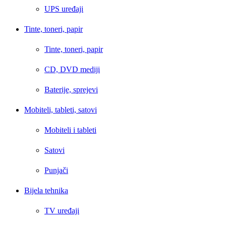
UPS uređaji
Tinte, toneri, papir
Tinte, toneri, papir
CD, DVD mediji
Baterije, sprejevi
Mobiteli, tableti, satovi
Mobiteli i tableti
Satovi
Punjači
Bijela tehnika
TV uređaji