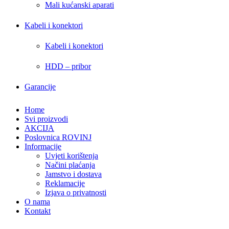
Mali kućanski aparati
Kabeli i konektori
Kabeli i konektori
HDD – pribor
Garancije
Home
Svi proizvodi
AKCIJA
Poslovnica ROVINJ
Informacije
Uvjeti korištenja
Načini plaćanja
Jamstvo i dostava
Reklamacije
Izjava o privatnosti
O nama
Kontakt