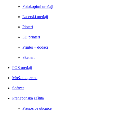
Fotokopirni uređaji
Laserski uređaji
Ploteri
3D printeri
Printer – dodaci
Skeneri
POS uređaji
Mrežna oprema
Softver
Prenaponska zaštita
Prenosive utičnice