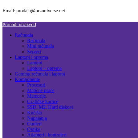
Email: prodaja@pc-universe.net
Pronađi proizvod
Računala
Računala
Mini računala
Serveri
Laptopi i oprema
Laptopi
Laptopi – oprema
Gaming računala i laptopi
Komponente
Procesori
Matične ploče
Memorije
Grafičke kartice
SSD, M2, Hard diskovi
Kućišta
Napajanja
Cooleri
Optika
Adapteri i kontroleri