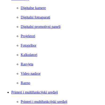
Digitalne kamere
Digitalni fotoaparati
Digitalni promotivni paneli
Projektori
Fotopribor
Kalkulatori
Rasvjeta
Video nadzor
Razno
Printeri i multifunkcijski uređaji
Printeri i multifunkcijski uređaji