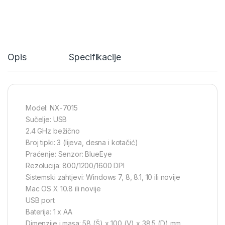
Opis
Specifikacije
Model: NX-7015
Sučelje: USB
2.4 GHz bežično
Broj tipki: 3 (lijeva, desna i kotačić)
Praćenje: Senzor: BlueEye
Rezolucija: 800/1200/1600 DPI
Sistemski zahtjevi: Windows 7, 8, 8.1, 10 ili novije
Mac OS X 10.8 ili novije
USB port
Baterija: 1 x AA
Dimenzije i masa: 58 (Š) x 100 (V) x 38.5 (D) mm