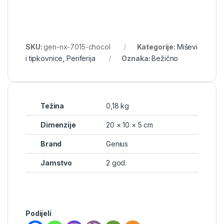
SKU:
gen-nx-7015-chocol
Kategorije:
Miševi
i tipkovnice
,
Periferija
Oznaka:
Bežično
Težina
0,18 kg
Dimenzije
20 × 10 × 5 cm
Brand
Genius
Jamstvo
2 god.
Podijeli