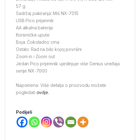
57 g
Sadržaj pakiranja: Miš NX-7015
USB Pico prijamnik
AA alkalna baterija
Korisničke upute
Boja: Čokoladno crna
Ostalo: Rad na bilo kojoj površini
Zoom in i Zoom out
Jedan Pico prijemnik ujedinjuje više Genius uređaja
serije NX-7000
Napomena: Više detalja o proizvodu možete
pogledati
ovdje.
Podijeli