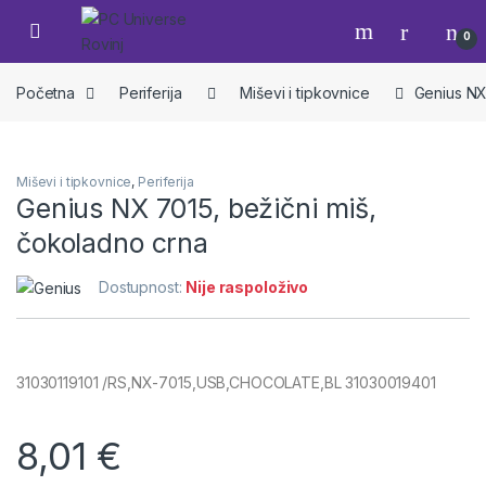
Skip to navigation
Skip to content
Open
0
Početna
Periferija
Miševi i tipkovnice
Genius NX
Miševi i tipkovnice
,
Periferija
Genius NX 7015, bežični miš,
čokoladno crna
Dostupnost:
Nije raspoloživo
31030119101 /RS,NX-7015,USB,CHOCOLATE,BL 31030019401
8,01
€