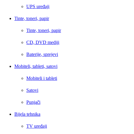
UPS uređaji
Tinte, toneri, papir
Tinte, toneri, papir
CD, DVD mediji
Baterije, sprejevi
Mobiteli, tableti, satovi
Mobiteli i tableti
Satovi
Punjači
Bijela tehnika
TV uređaji