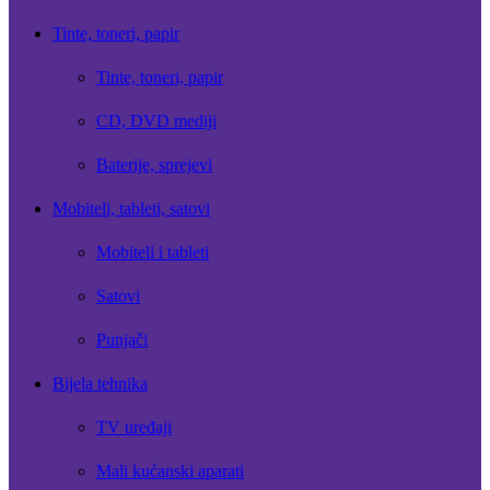
Tinte, toneri, papir
Tinte, toneri, papir
CD, DVD mediji
Baterije, sprejevi
Mobiteli, tableti, satovi
Mobiteli i tableti
Satovi
Punjači
Bijela tehnika
TV uređaji
Mali kućanski aparati