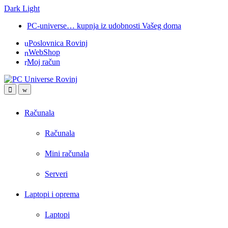
Dark
Light
Skip
Skip
PC-universe… kupnja iz udobnosti Vašeg doma
to
to
Poslovnica Rovinj
navigation
content
WebShop
Moj račun
Open
Close
Računala
Računala
Mini računala
Serveri
Laptopi i oprema
Laptopi