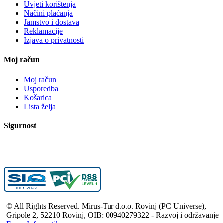
Uvjeti korištenja
Načini plaćanja
Jamstvo i dostava
Reklamacije
Izjava o privatnosti
Moj račun
Moj račun
Usporedba
Košarica
Lista želja
Sigurnost
© All Rights Reserved. Mirus-Tur d.o.o. Rovinj (PC Universe),
Gripole 2, 52210 Rovinj, OIB: 00940279322 - Razvoj i održavanje