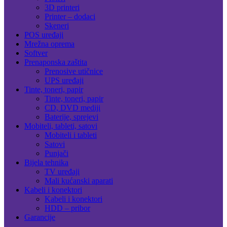
3D printeri
Printer – dodaci
Skeneri
POS uređaji
Mrežna oprema
Softver
Prenaponska zaštita
Prenosive utičnice
UPS uređaji
Tinte, toneri, papir
Tinte, toneri, papir
CD, DVD mediji
Baterije, sprejevi
Mobiteli, tableti, satovi
Mobiteli i tableti
Satovi
Punjači
Bijela tehnika
TV uređaji
Mali kućanski aparati
Kabeli i konektori
Kabeli i konektori
HDD – pribor
Garancije