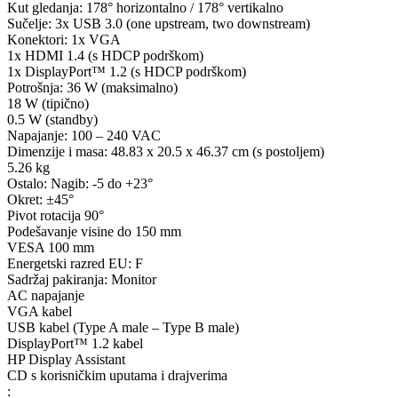
Kut gledanja: 178° horizontalno / 178° vertikalno
Sučelje: 3x USB 3.0 (one upstream, two downstream)
Konektori: 1x VGA
1x HDMI 1.4 (s HDCP podrškom)
1x DisplayPort™ 1.2 (s HDCP podrškom)
Potrošnja: 36 W (maksimalno)
18 W (tipično)
0.5 W (standby)
Napajanje: 100 – 240 VAC
Dimenzije i masa: 48.83 x 20.5 x 46.37 cm (s postoljem)
5.26 kg
Ostalo: Nagib: -5 do +23°
Okret: ±45°
Pivot rotacija 90°
Podešavanje visine do 150 mm
VESA 100 mm
Energetski razred EU: F
Sadržaj pakiranja: Monitor
AC napajanje
VGA kabel
USB kabel (Type A male – Type B male)
DisplayPort™ 1.2 kabel
HP Display Assistant
CD s korisničkim uputama i drajverima
: