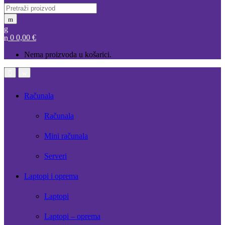
Search
for:
0
0,00
€
Nema proizvoda u košarici.
Open
Close
Računala
Računala
Mini računala
Serveri
Laptopi i oprema
Laptopi
Laptopi – oprema