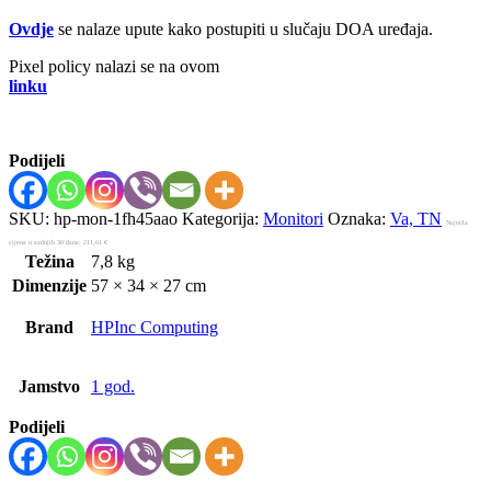
Ovdje
se nalaze upute kako postupiti u slučaju DOA uređaja.
Pixel policy nalazi se na ovom
linku
Podijeli
SKU:
hp-mon-1fh45aao
Kategorija:
Monitori
Oznaka:
Va, TN
Najniža
cijena u zadnjih 30 dana:
211,61
€
Težina
7,8 kg
Dimenzije
57 × 34 × 27 cm
Brand
HPInc Computing
Jamstvo
1 god.
Podijeli