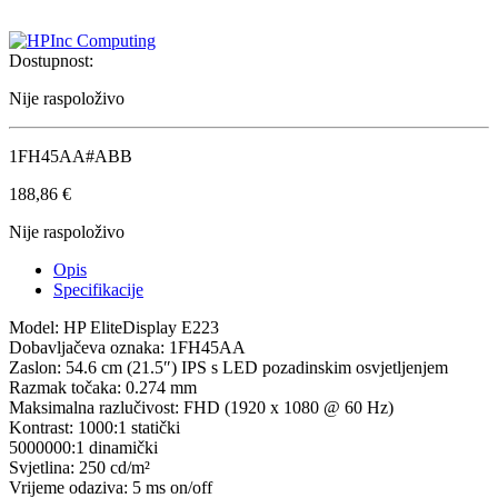
Dostupnost:
Nije raspoloživo
1FH45AA#ABB
188,86
€
Nije raspoloživo
Opis
Specifikacije
Model: HP EliteDisplay E223
Dobavljačeva oznaka: 1FH45AA
Zaslon: 54.6 cm (21.5″) IPS s LED pozadinskim osvjetljenjem
Razmak točaka: 0.274 mm
Maksimalna razlučivost: FHD (1920 x 1080 @ 60 Hz)
Kontrast: 1000:1 statički
5000000:1 dinamički
Svjetlina: 250 cd/m²
Vrijeme odaziva: 5 ms on/off