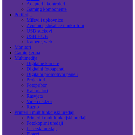
Adapteri i kontroleri
Gaming komponente
Periferija
Miševi i tipkovnice
Zvučnici, slušalice i mikrofoni
USB stickovi
USB HUB
Kamere, web
Monitori
Gaming zona
Multimedija
Digitalne kamere
Digitalni fotoaparati
Digitalni promotivni paneli
Projektori
Fotopribor
Kalkulatori
Rasvjeta
Video nadzor
Razno
Printeri i multifunkcijski uređaji
Printeri i multifunkcijski uređaji
Fotokopirni uređaji
Laserski uređaji
Ploteri