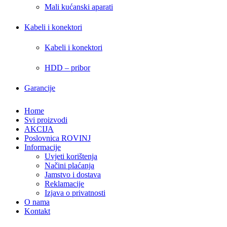
Mali kućanski aparati
Kabeli i konektori
Kabeli i konektori
HDD – pribor
Garancije
Home
Svi proizvodi
AKCIJA
Poslovnica ROVINJ
Informacije
Uvjeti korištenja
Načini plaćanja
Jamstvo i dostava
Reklamacije
Izjava o privatnosti
O nama
Kontakt