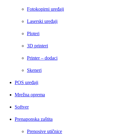
Fotokopirni uređaji
Laserski uređaji
Ploteri
3D printeri
Printer – dodaci
Skeneri
POS uređaji
Mrežna oprema
Softver
Prenaponska zaštita
Prenosive utičnice