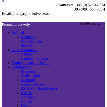
Kontakt:
+385 (0) 52 814 234
+385 (0)91 605 605 4
Email: prodaja@pc-universe.net
Pratite nas na
Pronađi proizvod
Računala
Računala
Mini računala
Serveri
Laptopi i oprema
Laptopi
Laptopi – oprema
Gaming računala i laptopi
Komponente
Procesori
Matične ploče
Memorije
Grafičke kartice
SSD, M2, Hard diskovi
Kućišta
Napajanja
Cooleri
Optika