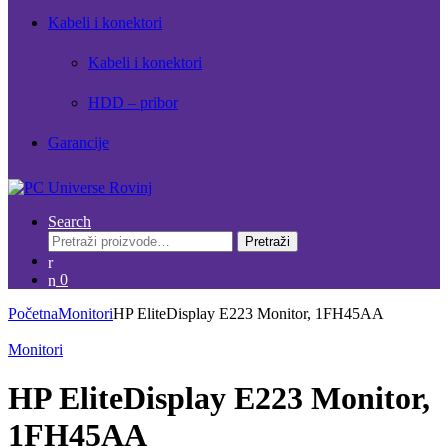
Kabeli i konektori
Kabeli i konektori
HDD – pribor
Garancije
Search
Pretraži:
Pretraži
0
Početna
Monitori
HP EliteDisplay E223 Monitor, 1FH45AA
Monitori
HP EliteDisplay E223 Monitor,
1FH45AA