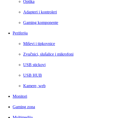
Optika
Adapteri i kontroleri
Gaming komponente
Periferija
Miševi i tipkovnice
Zvučnici, slušalice i mikrofoni
USB stickovi
USB HUB
Kamere, web
Monitori
Gaming zona
Multimedija