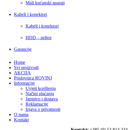
Mali kućanski aparati
Kabeli i konektori
Kabeli i konektori
HDD – pribor
Garancije
Home
Svi proizvodi
AKCIJA
Poslovnica ROVINJ
Informacije
Uvjeti korištenja
Načini plaćanja
Jamstvo i dostava
Reklamacije
Izjava o privatnosti
O nama
Kontakt
Kontakt:
+385 (0) 52 814 234