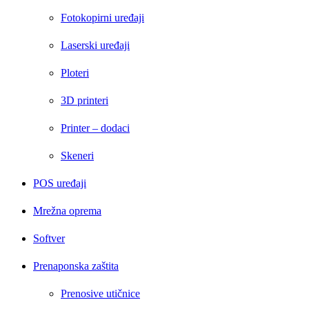
Fotokopirni uređaji
Laserski uređaji
Ploteri
3D printeri
Printer – dodaci
Skeneri
POS uređaji
Mrežna oprema
Softver
Prenaponska zaštita
Prenosive utičnice