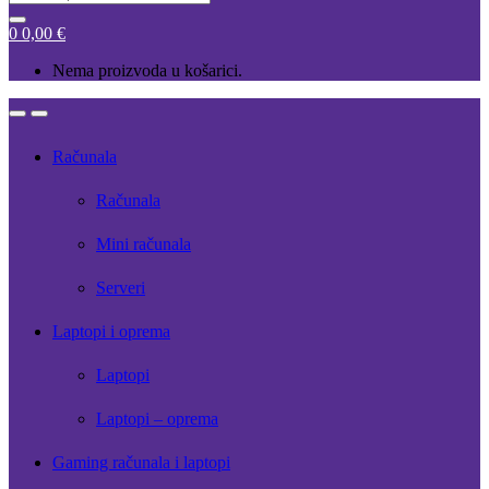
for:
0
0,00
€
Nema proizvoda u košarici.
Open
Close
Računala
Računala
Mini računala
Serveri
Laptopi i oprema
Laptopi
Laptopi – oprema
Gaming računala i laptopi