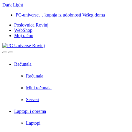
Dark
Light
Skip
Skip
PC-universe… kupnja iz udobnosti Vašeg doma
to
to
Poslovnica Rovinj
navigation
content
WebShop
Moj račun
Open
Close
Računala
Računala
Mini računala
Serveri
Laptopi i oprema
Laptopi