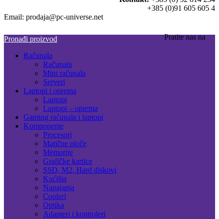
+385 (0)91 605 605 4
Email: prodaja@pc-universe.net
Pratite nas na
Pronađi proizvod
Računala
Računala
Mini računala
Serveri
Laptopi i oprema
Laptopi
Laptopi – oprema
Gaming računala i laptopi
Komponente
Procesori
Matične ploče
Memorije
Grafičke kartice
SSD, M2, Hard diskovi
Kućišta
Napajanja
Cooleri
Optika
Adapteri i kontroleri