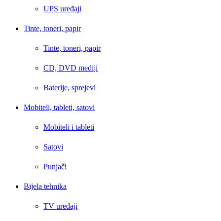
UPS uređaji
Tinte, toneri, papir
Tinte, toneri, papir
CD, DVD mediji
Baterije, sprejevi
Mobiteli, tableti, satovi
Mobiteli i tableti
Satovi
Punjači
Bijela tehnika
TV uređaji