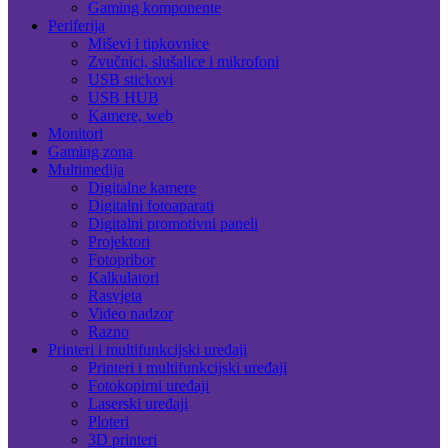
Gaming komponente
Periferija
Miševi i tipkovnice
Zvučnici, slušalice i mikrofoni
USB stickovi
USB HUB
Kamere, web
Monitori
Gaming zona
Multimedija
Digitalne kamere
Digitalni fotoaparati
Digitalni promotivni paneli
Projektori
Fotopribor
Kalkulatori
Rasvjeta
Video nadzor
Razno
Printeri i multifunkcijski uređaji
Printeri i multifunkcijski uređaji
Fotokopirni uređaji
Laserski uređaji
Ploteri
3D printeri