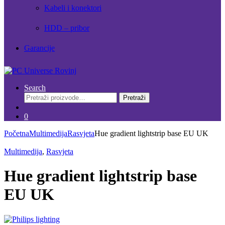
Kabeli i konektori
HDD – pribor
Garancije
Search
Pretraži:
Pretraži
0
Početna
Multimedija
Rasvjeta
Hue gradient lightstrip base EU UK
Multimedija
,
Rasvjeta
Hue gradient lightstrip base
EU UK