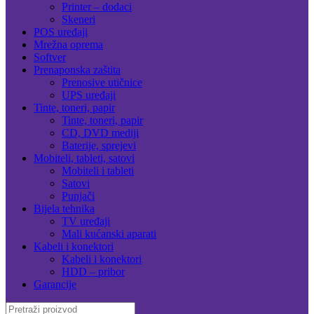
Printer – dodaci
Skeneri
POS uređaji
Mrežna oprema
Softver
Prenaponska zaštita
Prenosive utičnice
UPS uređaji
Tinte, toneri, papir
Tinte, toneri, papir
CD, DVD mediji
Baterije, sprejevi
Mobiteli, tableti, satovi
Mobiteli i tableti
Satovi
Punjači
Bijela tehnika
TV uređaji
Mali kućanski aparati
Kabeli i konektori
Kabeli i konektori
HDD – pribor
Garancije
Search