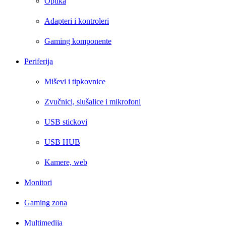
Optika
Adapteri i kontroleri
Gaming komponente
Periferija
Miševi i tipkovnice
Zvučnici, slušalice i mikrofoni
USB stickovi
USB HUB
Kamere, web
Monitori
Gaming zona
Multimedija