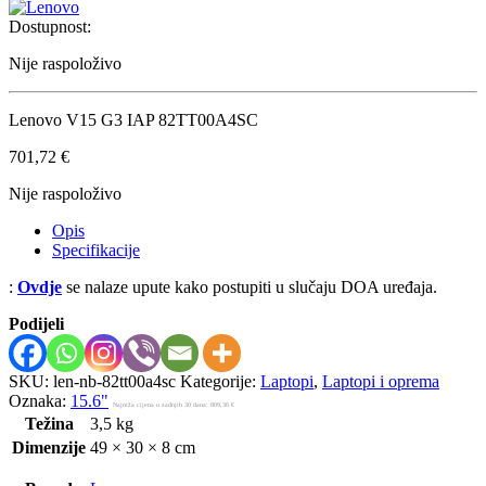
Dostupnost:
Nije raspoloživo
Lenovo V15 G3 IAP 82TT00A4SC
701,72
€
Nije raspoloživo
Opis
Specifikacije
:
Ovdje
se nalaze upute kako postupiti u slučaju DOA uređaja.
Podijeli
SKU:
len-nb-82tt00a4sc
Kategorije:
Laptopi
,
Laptopi i oprema
Oznaka:
15.6"
Najniža cijena u zadnjih 30 dana:
809,36
€
Težina
3,5 kg
Dimenzije
49 × 30 × 8 cm