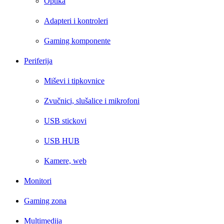
Optika
Adapteri i kontroleri
Gaming komponente
Periferija
Miševi i tipkovnice
Zvučnici, slušalice i mikrofoni
USB stickovi
USB HUB
Kamere, web
Monitori
Gaming zona
Multimedija