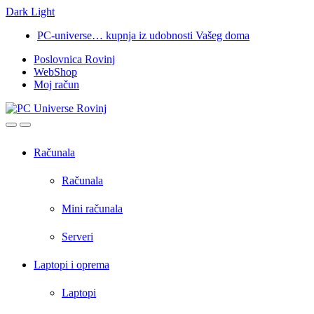
Dark
Light
Skip
Skip
PC-universe… kupnja iz udobnosti Vašeg doma
to
to
Poslovnica Rovinj
navigation
content
WebShop
Moj račun
Open
Close
Računala
Računala
Mini računala
Serveri
Laptopi i oprema
Laptopi