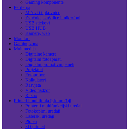
Gaming komponente
Periferija
Miševi i tipkovnice
Zvučnici, slušalice i mikrofoni
USB stickovi
USB HUB
Kamere, web
Monitori
Gaming zona
Multimedija
Digitalne kamere
Digitalni fotoaparati
Digitalni promotivni paneli
Projektori
Fotopribor
Kalkulatori
Rasvjeta
Video nadzor
Razno
Printeri i multifunkcijski uređaji
Printeri i multifunkcijski uređaji
Fotokopirni uređaji
Laserski uređaji
Ploteri
3D printeri