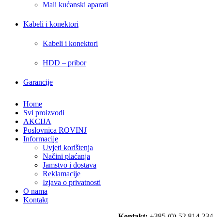
Mali kućanski aparati
Kabeli i konektori
Kabeli i konektori
HDD – pribor
Garancije
Home
Svi proizvodi
AKCIJA
Poslovnica ROVINJ
Informacije
Uvjeti korištenja
Načini plaćanja
Jamstvo i dostava
Reklamacije
Izjava o privatnosti
O nama
Kontakt
Kontakt:
+385 (0) 52 814 234