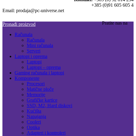
+385 (0)91 605 605 4
Email: prodaja@pc-universe.net
Pratite nas na
Pronađi proizvod
Računala
Računala
Mini računala
Serveri
Laptopi i oprema
Laptopi
Laptopi – oprema
Gaming računala i laptopi
Komponente
Procesori
Matične ploče
Memorije
Grafičke kartice
SSD, M2, Hard diskovi
Kućišta
Napajanja
Cooleri
Optika
Adapteri i kontroleri