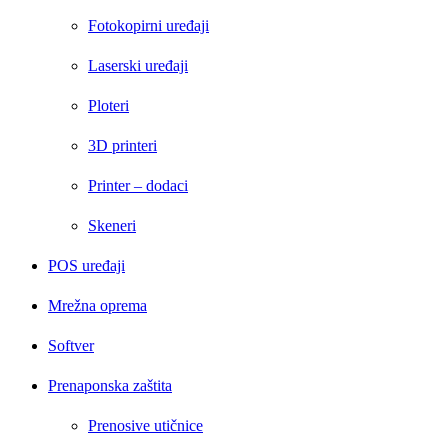
Fotokopirni uređaji
Laserski uređaji
Ploteri
3D printeri
Printer – dodaci
Skeneri
POS uređaji
Mrežna oprema
Softver
Prenaponska zaštita
Prenosive utičnice