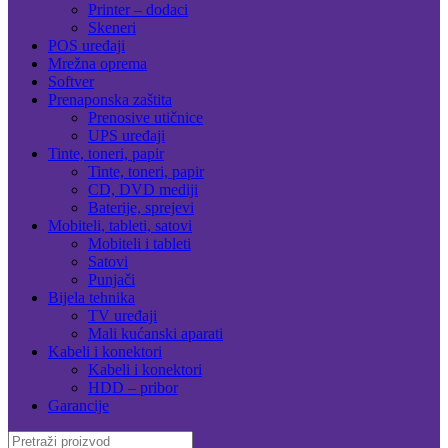
Printer – dodaci
Skeneri
POS uređaji
Mrežna oprema
Softver
Prenaponska zaštita
Prenosive utičnice
UPS uređaji
Tinte, toneri, papir
Tinte, toneri, papir
CD, DVD mediji
Baterije, sprejevi
Mobiteli, tableti, satovi
Mobiteli i tableti
Satovi
Punjači
Bijela tehnika
TV uređaji
Mali kućanski aparati
Kabeli i konektori
Kabeli i konektori
HDD – pribor
Garancije
Search