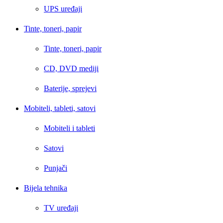
UPS uređaji
Tinte, toneri, papir
Tinte, toneri, papir
CD, DVD mediji
Baterije, sprejevi
Mobiteli, tableti, satovi
Mobiteli i tableti
Satovi
Punjači
Bijela tehnika
TV uređaji