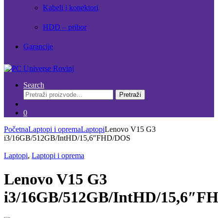
Kabeli i konektori
HDD – pribor
Garancije
Search
Pretraži:
Pretraži
0
Početna
Laptopi i oprema
Laptopi
Lenovo V15 G3
i3/16GB/512GB/IntHD/15,6″FHD/DOS
Laptopi
,
Laptopi i oprema
Lenovo V15 G3
i3/16GB/512GB/IntHD/15,6″F