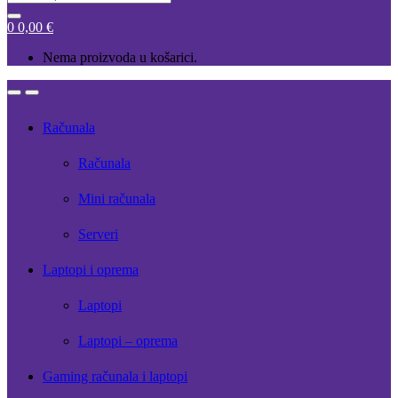
for:
0
0,00
€
Nema proizvoda u košarici.
Open
Close
Računala
Računala
Mini računala
Serveri
Laptopi i oprema
Laptopi
Laptopi – oprema
Gaming računala i laptopi