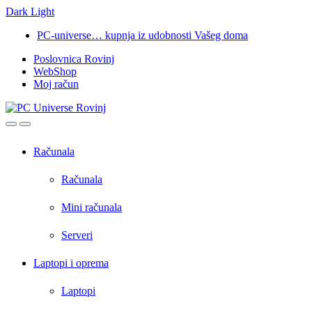
Dark
Light
Skip
Skip
PC-universe… kupnja iz udobnosti Vašeg doma
to
to
Poslovnica Rovinj
navigation
content
WebShop
Moj račun
Open
Close
Računala
Računala
Mini računala
Serveri
Laptopi i oprema
Laptopi