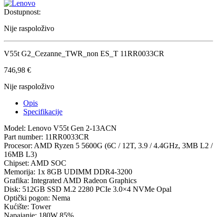
Dostupnost:
Nije raspoloživo
V55t G2_Cezanne_TWR_non ES_T 11RR0033CR
746,98
€
Nije raspoloživo
Opis
Specifikacije
Model: Lenovo V55t Gen 2-13ACN
Part number: 11RR0033CR
Procesor: AMD Ryzen 5 5600G (6C / 12T, 3.9 / 4.4GHz, 3MB L2 /
16MB L3)
Chipset: AMD SOC
Memorija: 1x 8GB UDIMM DDR4-3200
Grafika: Integrated AMD Radeon Graphics
Disk: 512GB SSD M.2 2280 PCIe 3.0×4 NVMe Opal
Optički pogon: Nema
Kućište: Tower
Napajanje: 180W 85%