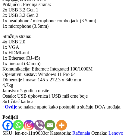
Priključci: Prednja strana:
2x USB 3.2 Gen 1
2x USB 3.2 Gen 2
1x headphone / microphone combo jack (3.5mm)
1x microphone (3.5mm)
Stražnja strana:
4x USB 2.0
1x VGA
1x HDMI-out
1x Ethernet (RJ-45)
1x line-out (3.5mm)
Komunikacija: Ethernet: Integrated 100/1000M
Operativni sustav: Windows 11 Pro 64
Dimenzije i masa: 145 x 272.3 x 340 mm
4,7kg
Jamstvo: 5 godina onsite
Ostalo: USB tipkovnica i USB miš crne boje
3u1 čitač kartica
:
Ovdje
se nalaze upute kako postupiti u slučaju DOA uređaja.
Podijeli
SKU:
len-pc-11rr0033cr
Kategorija:
Računala
Oznaka:
Lenovo