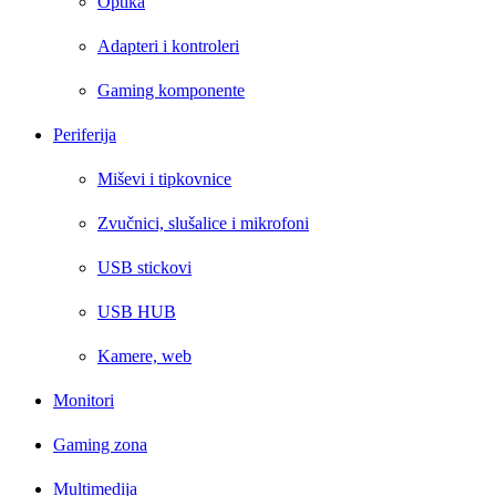
Optika
Adapteri i kontroleri
Gaming komponente
Periferija
Miševi i tipkovnice
Zvučnici, slušalice i mikrofoni
USB stickovi
USB HUB
Kamere, web
Monitori
Gaming zona
Multimedija