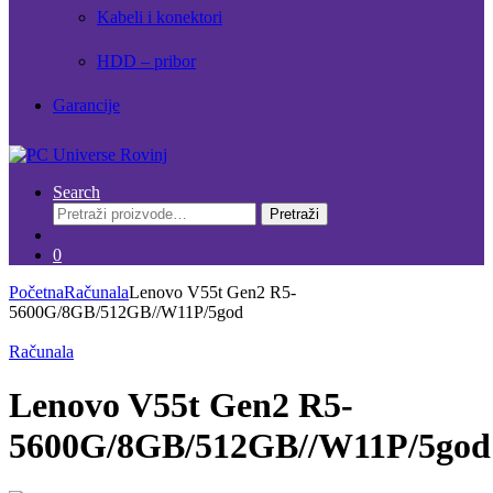
Kabeli i konektori
HDD – pribor
Garancije
Search
Pretraži:
Pretraži
0
Početna
Računala
Lenovo V55t Gen2 R5-
5600G/8GB/512GB//W11P/5god
Računala
Lenovo V55t Gen2 R5-
5600G/8GB/512GB//W11P/5god