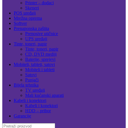
Printer – dodaci
Skeneri
POS uređaji
Mrežna oprema
Softver
Prenaponska zaštita
Prenosive utičnice
UPS uređaji
Tinte, toneri, papir
Tinte, toneri, papir
CD, DVD mediji
Baterije, sprejevi
Mobiteli, tableti, satovi
Mobiteli i tableti
Satovi
Punjači
Bijela tehnika
TV uređaji
Mali kućanski aparati
Kabeli i konektori
Kabeli i konektori
HDD – pribor
Garancije
Search