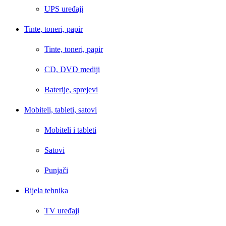
UPS uređaji
Tinte, toneri, papir
Tinte, toneri, papir
CD, DVD mediji
Baterije, sprejevi
Mobiteli, tableti, satovi
Mobiteli i tableti
Satovi
Punjači
Bijela tehnika
TV uređaji