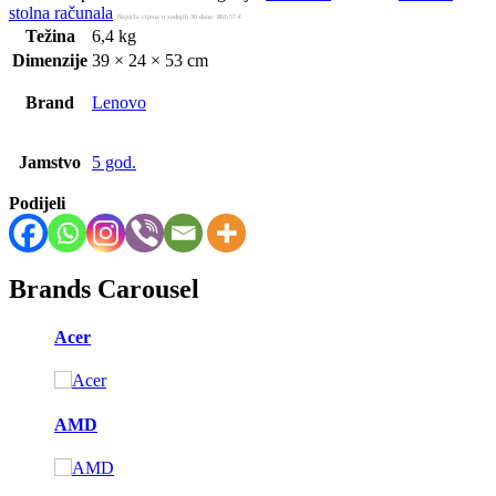
stolna računala
Najniža cijena u zadnjih 30 dana:
861,57
€
Težina
6,4 kg
Dimenzije
39 × 24 × 53 cm
Brand
Lenovo
Jamstvo
5 god.
Podijeli
Brands Carousel
Acer
AMD