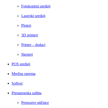
Fotokopirni uređaji
Laserski uređaji
Ploteri
3D printeri
Printer – dodaci
Skeneri
POS uređaji
Mrežna oprema
Softver
Prenaponska zaštita
Prenosive utičnice