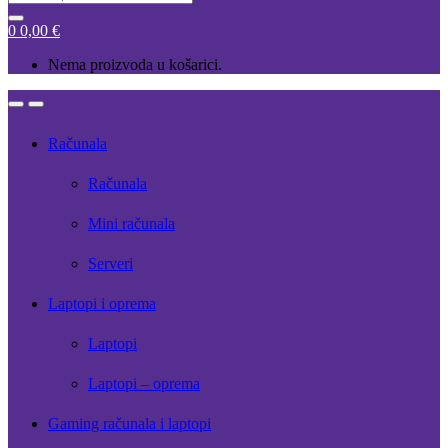
for:
0
0,00
€
Nema proizvoda u košarici.
Open
Close
Računala
Računala
Mini računala
Serveri
Laptopi i oprema
Laptopi
Laptopi – oprema
Gaming računala i laptopi