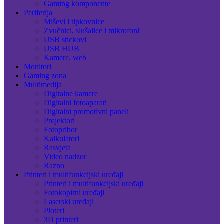
Gaming komponente
Periferija
Miševi i tipkovnice
Zvučnici, slušalice i mikrofoni
USB stickovi
USB HUB
Kamere, web
Monitori
Gaming zona
Multimedija
Digitalne kamere
Digitalni fotoaparati
Digitalni promotivni paneli
Projektori
Fotopribor
Kalkulatori
Rasvjeta
Video nadzor
Razno
Printeri i multifunkcijski uređaji
Printeri i multifunkcijski uređaji
Fotokopirni uređaji
Laserski uređaji
Ploteri
3D printeri