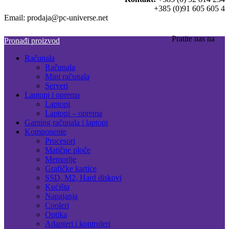
+385 (0)91 605 605 4
Email: prodaja@pc-universe.net
Pratite nas na
Pronađi proizvod
Računala
Računala
Mini računala
Serveri
Laptopi i oprema
Laptopi
Laptopi – oprema
Gaming računala i laptopi
Komponente
Procesori
Matične ploče
Memorije
Grafičke kartice
SSD, M2, Hard diskovi
Kućišta
Napajanja
Cooleri
Optika
Adapteri i kontroleri