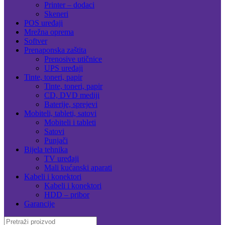
Printer – dodaci
Skeneri
POS uređaji
Mrežna oprema
Softver
Prenaponska zaštita
Prenosive utičnice
UPS uređaji
Tinte, toneri, papir
Tinte, toneri, papir
CD, DVD mediji
Baterije, sprejevi
Mobiteli, tableti, satovi
Mobiteli i tableti
Satovi
Punjači
Bijela tehnika
TV uređaji
Mali kućanski aparati
Kabeli i konektori
Kabeli i konektori
HDD – pribor
Garancije
Search