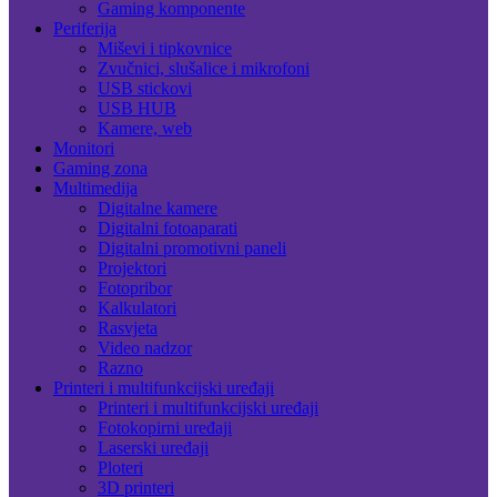
Gaming komponente
Periferija
Miševi i tipkovnice
Zvučnici, slušalice i mikrofoni
USB stickovi
USB HUB
Kamere, web
Monitori
Gaming zona
Multimedija
Digitalne kamere
Digitalni fotoaparati
Digitalni promotivni paneli
Projektori
Fotopribor
Kalkulatori
Rasvjeta
Video nadzor
Razno
Printeri i multifunkcijski uređaji
Printeri i multifunkcijski uređaji
Fotokopirni uređaji
Laserski uređaji
Ploteri
3D printeri