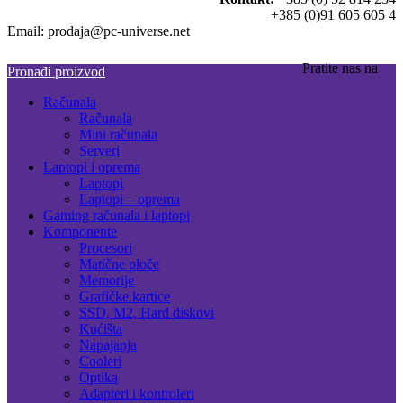
+385 (0)91 605 605 4
Email: prodaja@pc-universe.net
Pratite nas na
Pronađi proizvod
Računala
Računala
Mini računala
Serveri
Laptopi i oprema
Laptopi
Laptopi – oprema
Gaming računala i laptopi
Komponente
Procesori
Matične ploče
Memorije
Grafičke kartice
SSD, M2, Hard diskovi
Kućišta
Napajanja
Cooleri
Optika
Adapteri i kontroleri