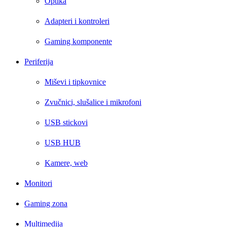
Optika
Adapteri i kontroleri
Gaming komponente
Periferija
Miševi i tipkovnice
Zvučnici, slušalice i mikrofoni
USB stickovi
USB HUB
Kamere, web
Monitori
Gaming zona
Multimedija