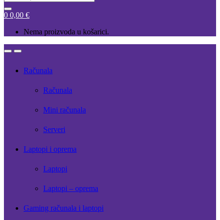
for:
0
0,00
€
Nema proizvoda u košarici.
Open
Close
Računala
Računala
Mini računala
Serveri
Laptopi i oprema
Laptopi
Laptopi – oprema
Gaming računala i laptopi