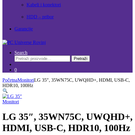
Kabeli i konektori
HDD – pribor
Garancije
Search
Pretraži:
Pretraži
0
Početna
Monitori
LG 35″, 35WN75C, UWQHD+, HDMI, USB-C,
HDR10, 100Hz
Monitori
LG 35″, 35WN75C, UWQHD+,
HDMI, USB-C, HDR10, 100Hz