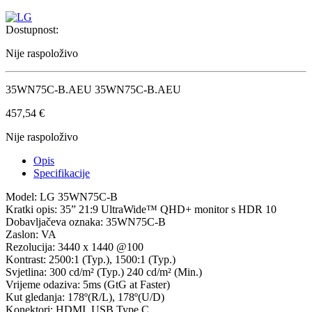
Dostupnost:
Nije raspoloživo
35WN75C-B.AEU 35WN75C-B.AEU
457,54
€
Nije raspoloživo
Opis
Specifikacije
Model: LG 35WN75C-B
Kratki opis: 35” 21:9 UltraWide™ QHD+ monitor s HDR 10
Dobavljačeva oznaka: 35WN75C-B
Zaslon: VA
Rezolucija: 3440 x 1440 @100
Kontrast: 2500:1 (Typ.), 1500:1 (Typ.)
Svjetlina: 300 cd/m² (Typ.) 240 cd/m² (Min.)
Vrijeme odaziva: 5ms (GtG at Faster)
Kut gledanja: 178º(R/L), 178º(U/D)
Konektori: HDMI, USB Type C