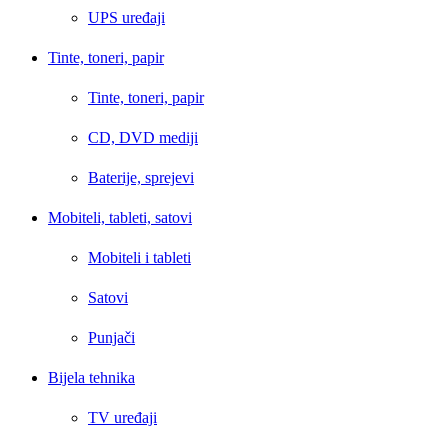
UPS uređaji
Tinte, toneri, papir
Tinte, toneri, papir
CD, DVD mediji
Baterije, sprejevi
Mobiteli, tableti, satovi
Mobiteli i tableti
Satovi
Punjači
Bijela tehnika
TV uređaji