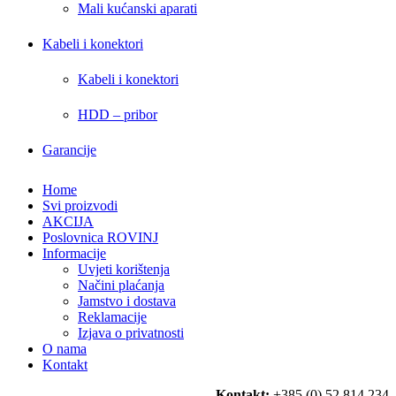
Mali kućanski aparati
Kabeli i konektori
Kabeli i konektori
HDD – pribor
Garancije
Home
Svi proizvodi
AKCIJA
Poslovnica ROVINJ
Informacije
Uvjeti korištenja
Načini plaćanja
Jamstvo i dostava
Reklamacije
Izjava o privatnosti
O nama
Kontakt
Kontakt:
+385 (0) 52 814 234