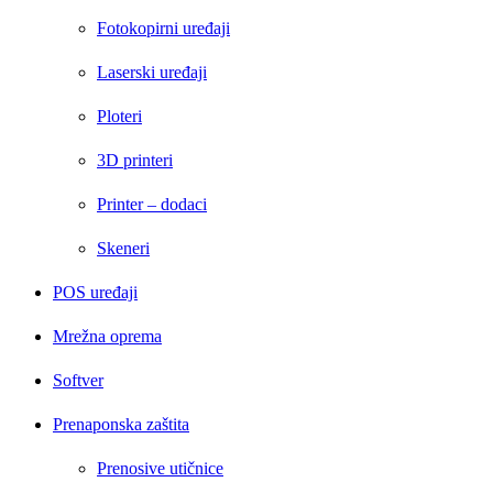
Fotokopirni uređaji
Laserski uređaji
Ploteri
3D printeri
Printer – dodaci
Skeneri
POS uređaji
Mrežna oprema
Softver
Prenaponska zaštita
Prenosive utičnice