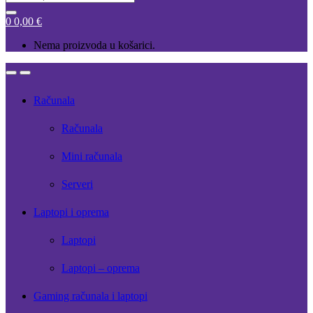
for:
0
0,00
€
Nema proizvoda u košarici.
Open
Close
Računala
Računala
Mini računala
Serveri
Laptopi i oprema
Laptopi
Laptopi – oprema
Gaming računala i laptopi