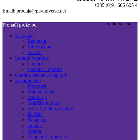
+385 (0)91 605 605 4
Email: prodaja@pc-universe.net
Pratite nas na
Pronađi proizvod
Računala
Računala
Mini računala
Serveri
Laptopi i oprema
Laptopi
Laptopi – oprema
Gaming računala i laptopi
Komponente
Procesori
Matične ploče
Memorije
Grafičke kartice
SSD, M2, Hard diskovi
Kućišta
Napajanja
Cooleri
Optika
Adapteri i kontroleri