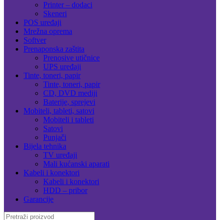
Printer – dodaci
Skeneri
POS uređaji
Mrežna oprema
Softver
Prenaponska zaštita
Prenosive utičnice
UPS uređaji
Tinte, toneri, papir
Tinte, toneri, papir
CD, DVD mediji
Baterije, sprejevi
Mobiteli, tableti, satovi
Mobiteli i tableti
Satovi
Punjači
Bijela tehnika
TV uređaji
Mali kućanski aparati
Kabeli i konektori
Kabeli i konektori
HDD – pribor
Garancije
Search