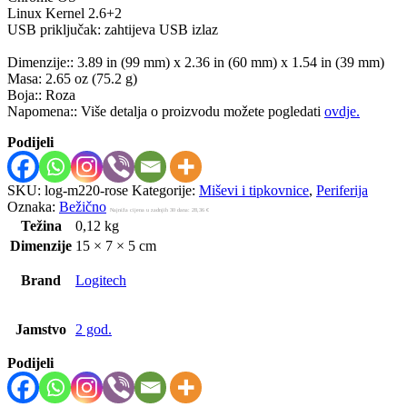
Linux Kernel 2.6+2
USB priključak: zahtijeva USB izlaz
Dimenzije:: 3.89 in (99 mm) x 2.36 in (60 mm) x 1.54 in (39 mm)
Masa: 2.65 oz (75.2 g)
Boja:: Roza
Napomena:: Više detalja o proizvodu možete pogledati
ovdje.
Podijeli
SKU:
log-m220-rose
Kategorije:
Miševi i tipkovnice
,
Periferija
Oznaka:
Bežično
Najniža cijena u zadnjih 30 dana:
28,36
€
Težina
0,12 kg
Dimenzije
15 × 7 × 5 cm
Brand
Logitech
Jamstvo
2 god.
Podijeli