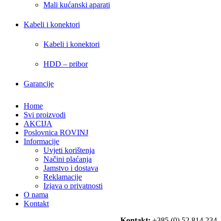
Mali kućanski aparati
Kabeli i konektori
Kabeli i konektori
HDD – pribor
Garancije
Home
Svi proizvodi
AKCIJA
Poslovnica ROVINJ
Informacije
Uvjeti korištenja
Načini plaćanja
Jamstvo i dostava
Reklamacije
Izjava o privatnosti
O nama
Kontakt
Kontakt:
+385 (0) 52 814 234