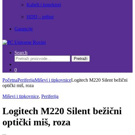
Kabeli i konektori
HDD – pribor
Garancije
Search
Pretraži:
Pretraži
0
Početna
Periferija
Miševi i tipkovnice
Logitech M220 Silent bežični
optički miš, roza
Miševi i tipkovnice
,
Periferija
Logitech M220 Silent bežični
optički miš, roza