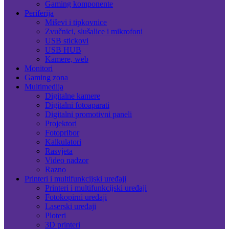
Gaming komponente
Periferija
Miševi i tipkovnice
Zvučnici, slušalice i mikrofoni
USB stickovi
USB HUB
Kamere, web
Monitori
Gaming zona
Multimedija
Digitalne kamere
Digitalni fotoaparati
Digitalni promotivni paneli
Projektori
Fotopribor
Kalkulatori
Rasvjeta
Video nadzor
Razno
Printeri i multifunkcijski uređaji
Printeri i multifunkcijski uređaji
Fotokopirni uređaji
Laserski uređaji
Ploteri
3D printeri