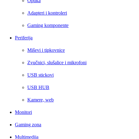
Optika
Adapteri i kontroleri
Gaming komponente
Periferija
Miševi i tipkovnice
Zvučnici, slušalice i mikrofoni
USB stickovi
USB HUB
Kamere, web
Monitori
Gaming zona
Multimedija