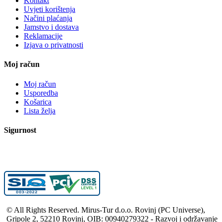
Kontakt
Uvjeti korištenja
Načini plaćanja
Jamstvo i dostava
Reklamacije
Izjava o privatnosti
Moj račun
Moj račun
Usporedba
Košarica
Lista želja
Sigurnost
© All Rights Reserved. Mirus-Tur d.o.o. Rovinj (PC Universe),
Gripole 2, 52210 Rovinj, OIB: 00940279322 - Razvoj i održavanje