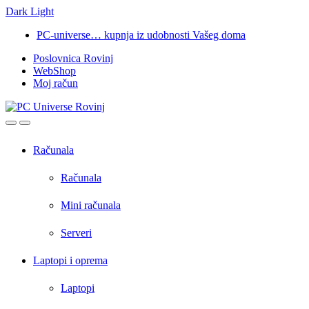
Dark
Light
Skip
Skip
PC-universe… kupnja iz udobnosti Vašeg doma
to
to
Poslovnica Rovinj
navigation
content
WebShop
Moj račun
Open
Close
Računala
Računala
Mini računala
Serveri
Laptopi i oprema
Laptopi