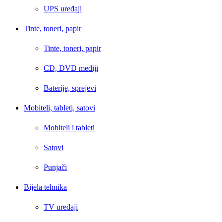
UPS uređaji
Tinte, toneri, papir
Tinte, toneri, papir
CD, DVD mediji
Baterije, sprejevi
Mobiteli, tableti, satovi
Mobiteli i tableti
Satovi
Punjači
Bijela tehnika
TV uređaji