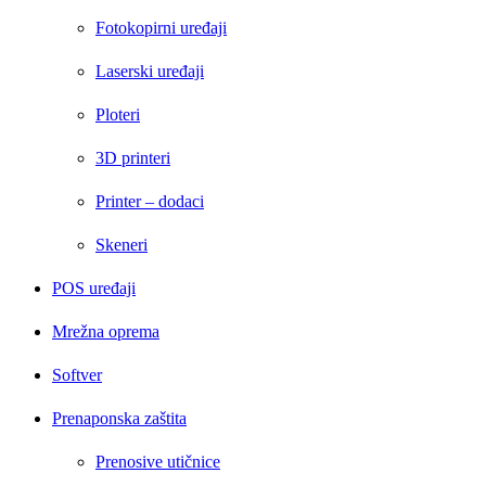
Fotokopirni uređaji
Laserski uređaji
Ploteri
3D printeri
Printer – dodaci
Skeneri
POS uređaji
Mrežna oprema
Softver
Prenaponska zaštita
Prenosive utičnice