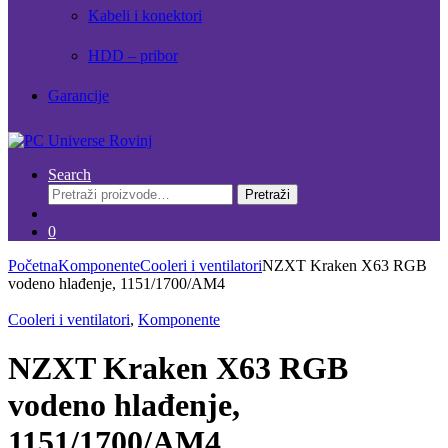
Kabeli i konektori
HDD – pribor
Garancije
Search
Pretraži:
Pretraži
0
Početna
Komponente
Cooleri i ventilatori
NZXT Kraken X63 RGB
vodeno hlađenje, 1151/1700/AM4
Cooleri i ventilatori
,
Komponente
NZXT Kraken X63 RGB
vodeno hlađenje,
1151/1700/AM4