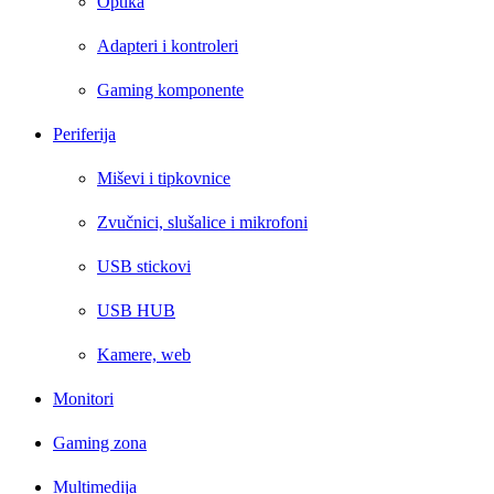
Optika
Adapteri i kontroleri
Gaming komponente
Periferija
Miševi i tipkovnice
Zvučnici, slušalice i mikrofoni
USB stickovi
USB HUB
Kamere, web
Monitori
Gaming zona
Multimedija