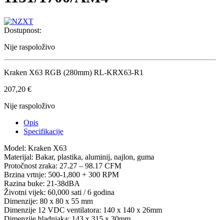
Dostupnost:
Nije raspoloživo
Kraken X63 RGB (280mm) RL-KRX63-R1
207,20
€
Nije raspoloživo
Opis
Specifikacije
Model: Kraken X63
Materijal: Bakar, plastika, aluminij, najlon, guma
Protočnost zraka: 27.27 – 98.17 CFM
Brzina vrtnje: 500-1,800 + 300 RPM
Razina buke: 21-38dBA
Životni vijek: 60,000 sati / 6 godina
Dimenzije: 80 x 80 x 55 mm
Dimenzije 12 VDC ventilatora: 140 x 140 x 26mm
Dimenzije hladnjaka: 143 x 315 x 30mm