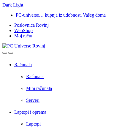
Dark
Light
Skip
Skip
PC-universe… kupnja iz udobnosti Vašeg doma
to
to
Poslovnica Rovinj
navigation
content
WebShop
Moj račun
Open
Close
Računala
Računala
Mini računala
Serveri
Laptopi i oprema
Laptopi