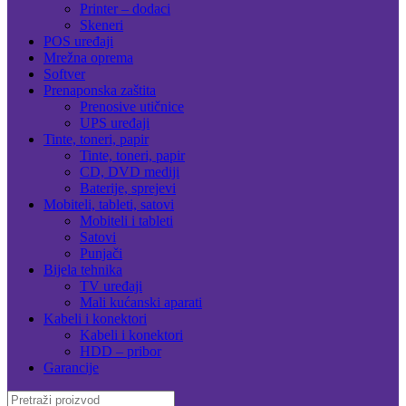
Printer – dodaci
Skeneri
POS uređaji
Mrežna oprema
Softver
Prenaponska zaštita
Prenosive utičnice
UPS uređaji
Tinte, toneri, papir
Tinte, toneri, papir
CD, DVD mediji
Baterije, sprejevi
Mobiteli, tableti, satovi
Mobiteli i tableti
Satovi
Punjači
Bijela tehnika
TV uređaji
Mali kućanski aparati
Kabeli i konektori
Kabeli i konektori
HDD – pribor
Garancije
Search