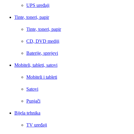
UPS uređaji
Tinte, toneri, papir
Tinte, toneri, papir
CD, DVD mediji
Baterije, sprejevi
Mobiteli, tableti, satovi
Mobiteli i tableti
Satovi
Punjači
Bijela tehnika
TV uređaji