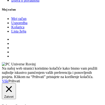
Izjava o privatnosti
Moj račun
Moj račun
Usporedba
Košarica
Lista želja
Na našoj web stranici koristimo kolačiće kako bismo vam pružili
najbolje iskustvo pamćenjem vaših preferencija i ponovljenih
posjeta. Klikom na “Prihvati” pristajete na korištenje kolačića.
Više
Prihvati
Zatvori