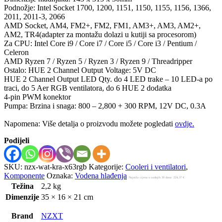
Podnožje: Intel Socket 1700, 1200, 1151, 1150, 1155, 1156, 1366,
2011, 2011-3, 2066
AMD Socket, AM4, FM2+, FM2, FM1, AM3+, AM3, AM2+,
AM2, TR4(adapter za montažu dolazi u kutiji sa procesorom)
Za CPU: Intel Core i9 / Core i7 / Core i5 / Core i3 / Pentium /
Celeron
AMD Ryzen 7 / Ryzen 5 / Ryzen 3 / Ryzen 9 / Threadripper
Ostalo: HUE 2 Channel Output Voltage: 5V DC
HUE 2 Channel Output LED Qty. do 4 LED trake – 10 LED-a po
traci, do 5 Aer RGB ventilatora, do 6 HUE 2 dodatka
4-pin PWM konektor
Pumpa: Brzina i snaga: 800 – 2,800 + 300 RPM, 12V DC, 0.3A
Napomena: Više detalja o proizvodu možete pogledati
ovdje.
Podijeli
SKU:
nzx-wat-kra-x63rgb
Kategorije:
Cooleri i ventilatori
,
Komponente
Oznaka:
Vodena hlađenja
Najniža cijena u zadnjih 30 dana:
224,37
€
Težina
2,2 kg
Dimenzije
35 × 16 × 21 cm
Brand
NZXT