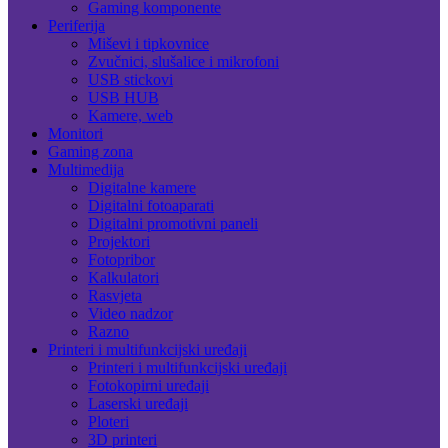
Gaming komponente
Periferija
Miševi i tipkovnice
Zvučnici, slušalice i mikrofoni
USB stickovi
USB HUB
Kamere, web
Monitori
Gaming zona
Multimedija
Digitalne kamere
Digitalni fotoaparati
Digitalni promotivni paneli
Projektori
Fotopribor
Kalkulatori
Rasvjeta
Video nadzor
Razno
Printeri i multifunkcijski uređaji
Printeri i multifunkcijski uređaji
Fotokopirni uređaji
Laserski uređaji
Ploteri
3D printeri