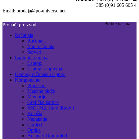
+385 (0)91 605 605 4
Email: prodaja@pc-universe.net
Pratite nas na
Pronađi proizvod
Računala
Računala
Mini računala
Serveri
Laptopi i oprema
Laptopi
Laptopi – oprema
Gaming računala i laptopi
Komponente
Procesori
Matične ploče
Memorije
Grafičke kartice
SSD, M2, Hard diskovi
Kućišta
Napajanja
Cooleri
Optika
Adapteri i kontroleri