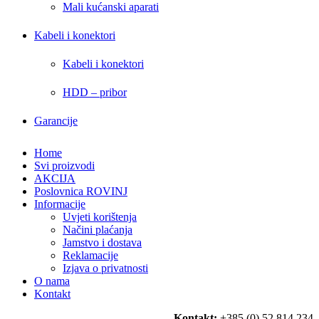
Mali kućanski aparati
Kabeli i konektori
Kabeli i konektori
HDD – pribor
Garancije
Home
Svi proizvodi
AKCIJA
Poslovnica ROVINJ
Informacije
Uvjeti korištenja
Načini plaćanja
Jamstvo i dostava
Reklamacije
Izjava o privatnosti
O nama
Kontakt
Kontakt:
+385 (0) 52 814 234