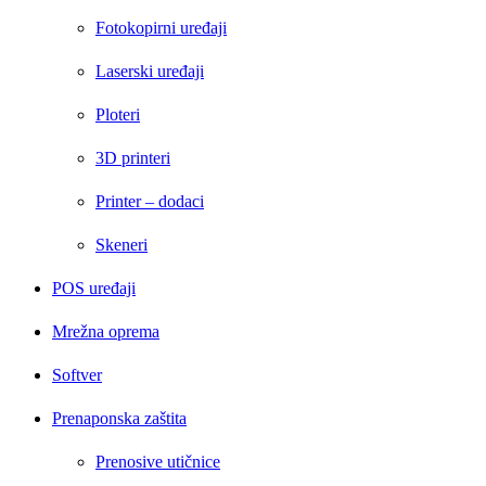
Fotokopirni uređaji
Laserski uređaji
Ploteri
3D printeri
Printer – dodaci
Skeneri
POS uređaji
Mrežna oprema
Softver
Prenaponska zaštita
Prenosive utičnice