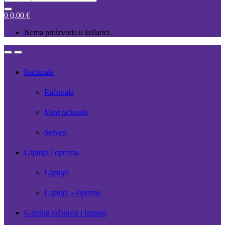
for:
0
0,00
€
Nema proizvoda u košarici.
Open
Close
Računala
Računala
Mini računala
Serveri
Laptopi i oprema
Laptopi
Laptopi – oprema
Gaming računala i laptopi