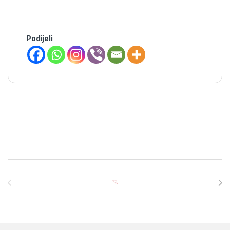
Podijeli
Brands Carousel