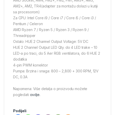
AMD Socket, AM4, FM2+, FM2, FM1, AM3+, AM3,
AM2+, AM2, TR4(adapter za montažu dolazi u kutiji
sa procesorom)
Za CPU: Intel Core i9 / Core i7 / Core i5 / Core i3 /
Pentium / Celeron
AMD Ryzen 7 / Ryzen 5 / Ryzen 3 / Ryzen 9 /
Threadripper
Ostalo: HUE 2 Channel Output Voltage: 5V DC
HUE 2 Channel Output LED Qty. do 4 LED trake – 10
LED-a po traci, do 5 Aer RGB ventilatora, do 6 HUE 2
dodatka
4-pin PWM konektor
Pumpa: Brzina i snaga: 800 – 2,800 + 300 RPM, 12V
DC, 0.3A
Napomena: Više detalja o proizvodu možete
pogledati
ovdje.
Podijeli