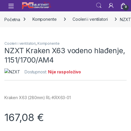
Skip to navigation
Skip to content
Open
0
Početna
Komponente
Cooleri i ventilatori
NZXT 
Cooleri i ventilatori
,
Komponente
NZXT Kraken X63 vodeno hlađenje,
1151/1700/AM4
Dostupnost:
Nije raspoloživo
Kraken X63 (280mm) RL-KRX63-01
167,08
€