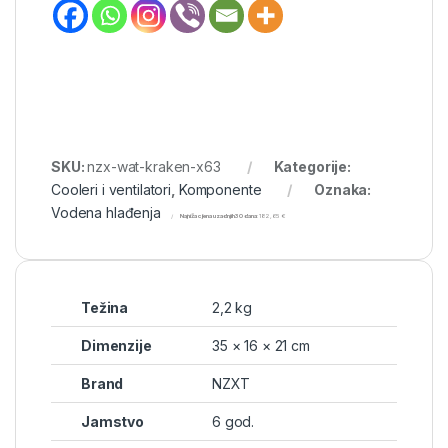
SKU:
nzx-wat-kraken-x63
Kategorije:
Cooleri i ventilatori
,
Komponente
Oznaka:
Vodena hlađenja
Najniža cijena u zadnjih 30 dana:
182,65
€
Težina
2,2 kg
Dimenzije
35 × 16 × 21 cm
Brand
NZXT
Jamstvo
6 god.