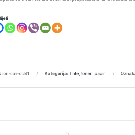
ijeli
U:
ori-can-ccl41
Kategorija:
Tinte, toneri, papir
Oznak