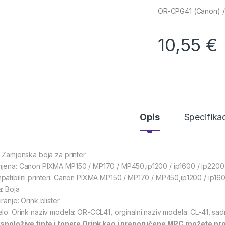
OR-CPG41 (Canon) /
10,55
€
Opis
Specifikac
: Zamjenska boja za printer
jena: Canon PIXMA MP150 / MP170 / MP450,ip1200 / ip1600 / ip2200 
patibilni printeri: Canon PIXMA MP150 / MP170 / MP450,ip1200 / ip16
a: Boja
ranje: Orink blister
alo: Orink naziv modela: OR-CCL41, orginalni naziv modela: CL-41, sadr
spoložive tinte i tonere Orink kao i preporučene MPC možete prov