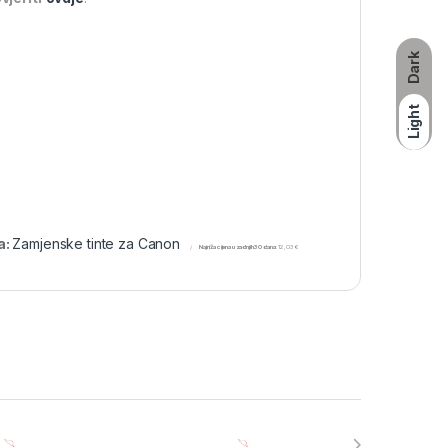
Dark
Light
a:
Zamjenske tinte za Canon
Najniža cijena u zadnjih 30 dana:
12,03
€