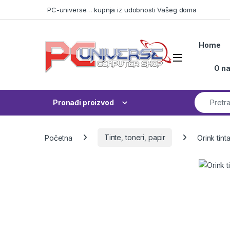
Skip to navigation
Skip to content
PC-universe… kupnja iz udobnosti Vašeg doma
Home
Open
O n
Search fo
Pronađi proizvod
Početna
Tinte, toneri, papir
Orink tint