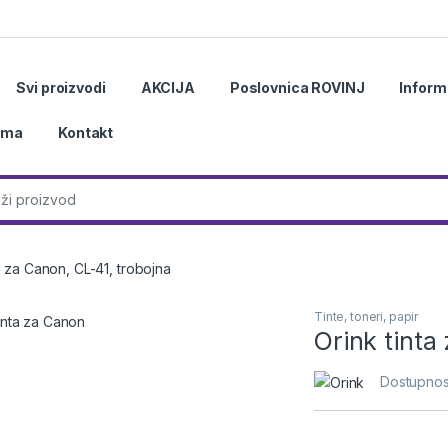
Svi proizvodi
AKCIJA
Poslovnica ROVINJ
Inform
ama
Kontakt
r:
a za Canon, CL-41, trobojna
Tinte, toneri, papir
Orink tinta
Dostupnos