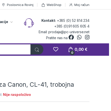
Poslovnica Rovinj
WebShop
Moj račun
Kontakt:
+385 (0) 52 814 234
acije
+385 (0)91 605 605 4
Email: prodaja@pc-universe.net
Pratite nas na
0,00
€
0
 za Canon, CL-41, trobojna
t:
Nije raspoloživo