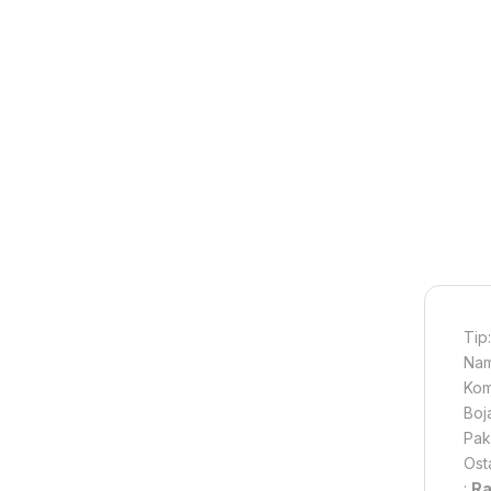
Tip
Nam
Kom
Boj
Paki
Ost
:
Ra