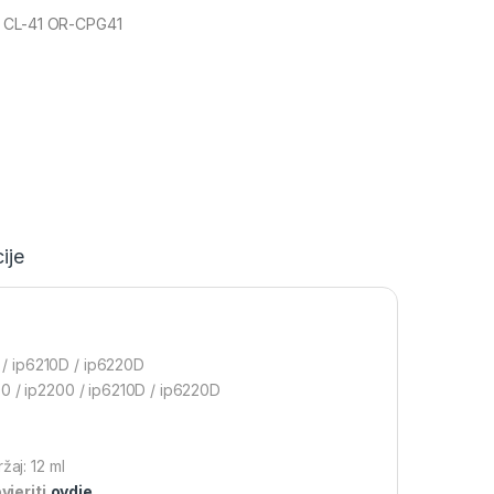
 CL-41 OR-CPG41
ije
/ ip6210D / ip6220D
00 / ip2200 / ip6210D / ip6220D
žaj: 12 ml
jeriti
ovdje
.