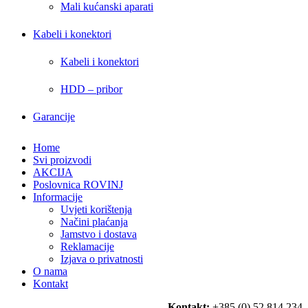
Mali kućanski aparati
Kabeli i konektori
Kabeli i konektori
HDD – pribor
Garancije
Home
Svi proizvodi
AKCIJA
Poslovnica ROVINJ
Informacije
Uvjeti korištenja
Načini plaćanja
Jamstvo i dostava
Reklamacije
Izjava o privatnosti
O nama
Kontakt
Kontakt:
+385 (0) 52 814 234