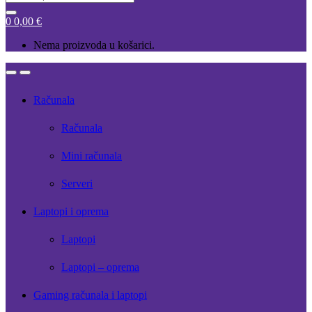
for:
0
0,00
€
Nema proizvoda u košarici.
Open
Close
Računala
Računala
Mini računala
Serveri
Laptopi i oprema
Laptopi
Laptopi – oprema
Gaming računala i laptopi