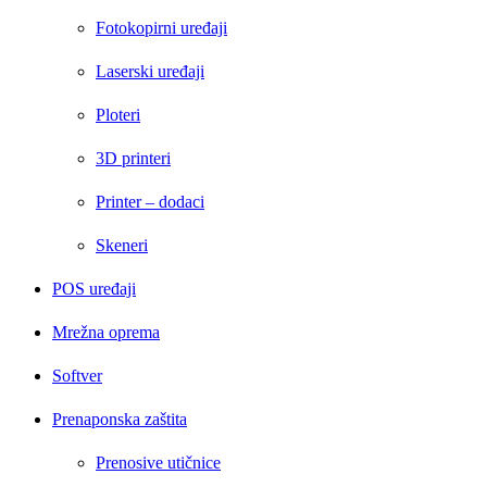
Fotokopirni uređaji
Laserski uređaji
Ploteri
3D printeri
Printer – dodaci
Skeneri
POS uređaji
Mrežna oprema
Softver
Prenaponska zaštita
Prenosive utičnice