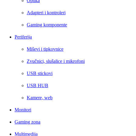
Optika
Adapteri i kontroleri
Gaming komponente
Periferija
Miševi i tipkovnice
Zvučnici, slušalice i mikrofoni
USB stickovi
USB HUB
Kamere, web
Monitori
Gaming zona
Multimedija