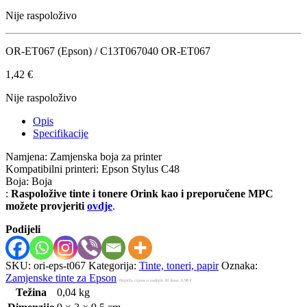
Nije raspoloživo
OR-ET067 (Epson) / C13T067040 OR-ET067
1,42
€
Nije raspoloživo
Opis
Specifikacije
Namjena: Zamjenska boja za printer
Kompatibilni printeri: Epson Stylus C48
Boja: Boja
:
Raspoložive tinte i tonere Orink kao i preporučene MPC
možete provjeriti
ovdje
.
Podijeli
SKU:
ori-eps-t067
Kategorija:
Tinte, toneri, papir
Oznaka:
Zamjenske tinte za Epson
Najniža cijena u zadnjih 30 dana:
0,98
€
Težina
0,04 kg