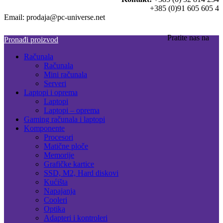
+385 (0)91 605 605 4
Email: prodaja@pc-universe.net
Pratite nas na
Pronađi proizvod
Računala
Računala
Mini računala
Serveri
Laptopi i oprema
Laptopi
Laptopi – oprema
Gaming računala i laptopi
Komponente
Procesori
Matične ploče
Memorije
Grafičke kartice
SSD, M2, Hard diskovi
Kućišta
Napajanja
Cooleri
Optika
Adapteri i kontroleri