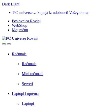
Dark
Light
Skip
Skip
PC-universe… kupnja iz udobnosti Vašeg doma
to
to
Poslovnica Rovinj
navigation
content
WebShop
Moj račun
Open
Close
Računala
Računala
Mini računala
Serveri
Laptopi i oprema
Laptopi