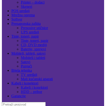
Printer – dodaci
Skeneri
POS uređaji
Mrežna oprema
Softver
Prenaponska zaštita
Prenosive utičnice
UPS uređaji
Tinte, toneri, papir
Tinte, toneri, papir
CD, DVD mediji
Baterije, sprejevi
Mobiteli, tableti, satovi
Mobiteli i tableti
Satovi
Punjači
Bijela tehnika
TV uređaji
Mali kućanski aparati
Kabeli i konektori
Kabeli i konektori
HDD – pribor
Garancije
Search