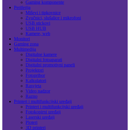
Gaming komponente
Periferija
Miševi i tipkovnice
Zvučnici, slušalice i mikrofoni
USB stickovi
USB HUB
Kamere, web
Monitori
Gaming zona
Multimedija
Digitalne kamere
Digitalni fotoaparati
Digitalni promotivni paneli
Projektori
Fotopribor
Kalkulatori
Rasvjeta
Video nadzor
Razno
Printeri i multifunkcijski uređaji
Printeri i multifunkcijski uređaji
Fotokopirni uređaji
Laserski uređaji
Ploteri
3D printeri