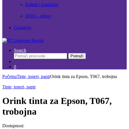
Kabeli i konektori
HDD – pribor
Garancije
Search
Pretraži:
Pretraži
0
Početna
Tinte, toneri, papir
Orink tinta za Epson, T067, trobojna
Tinte, toneri, papir
Orink tinta za Epson, T067,
trobojna
Dostupnost: