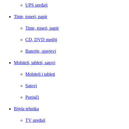
UPS uređaji
Tinte, toneri, papir
Tinte, toneri, papir
CD, DVD mediji
Baterije, sprejevi
Mobiteli, tableti, satovi
Mobiteli i tableti
Satovi
Punjači
Bijela tehnika
TV uređaji