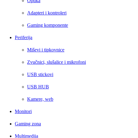
Optika
Adapteri i kontroleri
Gaming komponente
Periferija
Miševi i tipkovnice
Zvučnici, slušalice i mikrofoni
USB stickovi
USB HUB
Kamere, web
Monitori
Gaming zona
Multimedija