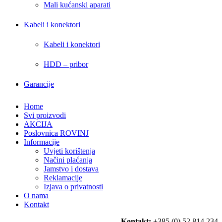
Mali kućanski aparati
Kabeli i konektori
Kabeli i konektori
HDD – pribor
Garancije
Home
Svi proizvodi
AKCIJA
Poslovnica ROVINJ
Informacije
Uvjeti korištenja
Načini plaćanja
Jamstvo i dostava
Reklamacije
Izjava o privatnosti
O nama
Kontakt
Kontakt:
+385 (0) 52 814 234