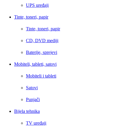
UPS uređaji
Tinte, toneri, papir
Tinte, toneri, papir
CD, DVD mediji
Baterije, sprejevi
Mobiteli, tableti, satovi
Mobiteli i tableti
Satovi
Punjači
Bijela tehnika
TV uređaji