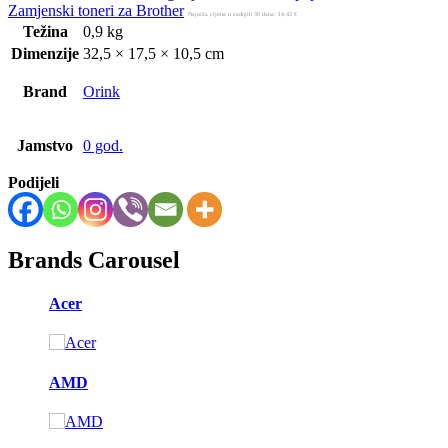
Zamjenski toneri za Brother
Najniža cijena u zadnjih 30 dana:
14,43
€
Težina
0,9 kg
Dimenzije
32,5 × 17,5 × 10,5 cm
Brand
Orink
Jamstvo
0 god.
Podijeli
Brands Carousel
Acer
AMD