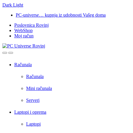
Dark
Light
Skip
Skip
PC-universe… kupnja iz udobnosti Vašeg doma
to
to
Poslovnica Rovinj
navigation
content
WebShop
Moj račun
Open
Close
Računala
Računala
Mini računala
Serveri
Laptopi i oprema
Laptopi