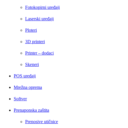
Fotokopirni uređaji
Laserski uređaji
Ploteri
3D printeri
Printer – dodaci
Skeneri
POS uređaji
Mrežna oprema
Softver
Prenaponska zaštita
Prenosive utičnice