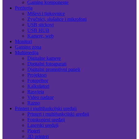
Gaming komponente
Periferija
Miševi i tipkovnice
Zvučnici, slušalice i mikrofoni
USB stickovi
USB HUB
Kamere, web
Monitori
Gaming zona
Multimedija
Digitalne kamere
Digitalni fotoaparati
Digitalni promotivni paneli
Projektori
Fotopribor
Kalkulatori
Rasvjeta
Video nadzor
Razno
Printeri i multifunkcijski uređaji
Printeri i multifunkcijski uređaji
Fotokopirni uređaji
Laserski uređaji
Ploteri
3D printeri