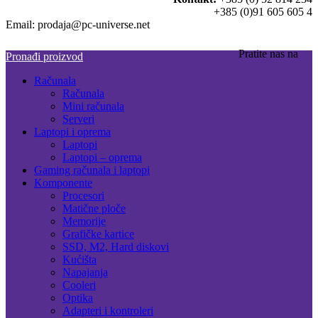
+385 (0)91 605 605 4
Email: prodaja@pc-universe.net
Pratite nas na
Pronađi proizvod
Računala
Računala
Mini računala
Serveri
Laptopi i oprema
Laptopi
Laptopi – oprema
Gaming računala i laptopi
Komponente
Procesori
Matične ploče
Memorije
Grafičke kartice
SSD, M2, Hard diskovi
Kućišta
Napajanja
Cooleri
Optika
Adapteri i kontroleri