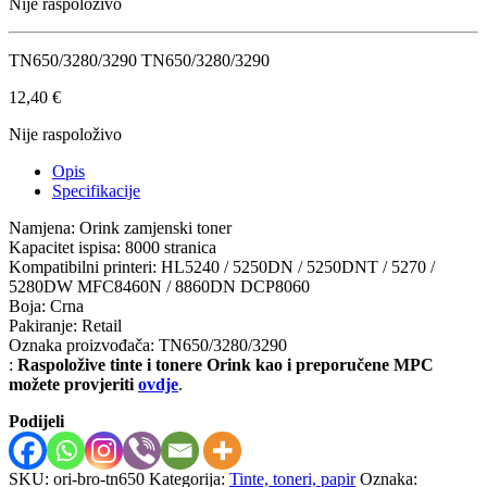
Nije raspoloživo
TN650/3280/3290 TN650/3280/3290
12,40
€
Nije raspoloživo
Opis
Specifikacije
Namjena: Orink zamjenski toner
Kapacitet ispisa: 8000 stranica
Kompatibilni printeri: HL5240 / 5250DN / 5250DNT / 5270 /
5280DW MFC8460N / 8860DN DCP8060
Boja: Crna
Pakiranje: Retail
Oznaka proizvođača: TN650/3280/3290
:
Raspoložive tinte i tonere Orink kao i preporučene MPC
možete provjeriti
ovdje
.
Podijeli
SKU:
ori-bro-tn650
Kategorija:
Tinte, toneri, papir
Oznaka: