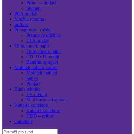
Printer – dodaci
Skeneri
POS uređaji
Mrežna oprema
Softver
Prenaponska zaštita
Prenosive utičnice
UPS uređaji
Tinte, toneri, papir
Tinte, toneri, papir
CD, DVD mediji
Baterije, sprejevi
Mobiteli, tableti, satovi
Mobiteli i tableti
Satovi
Punjači
Bijela tehnika
TV uređaji
Mali kućanski aparati
Kabeli i konektori
Kabeli i konektori
HDD – pribor
Garancije
Search