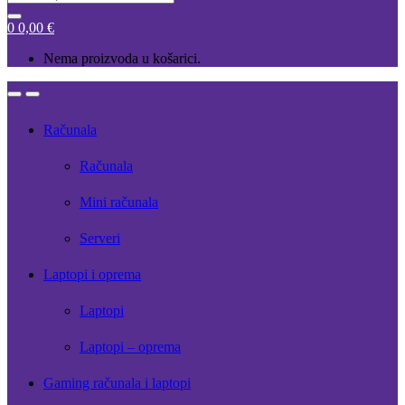
for:
0
0,00
€
Nema proizvoda u košarici.
Open
Close
Računala
Računala
Mini računala
Serveri
Laptopi i oprema
Laptopi
Laptopi – oprema
Gaming računala i laptopi