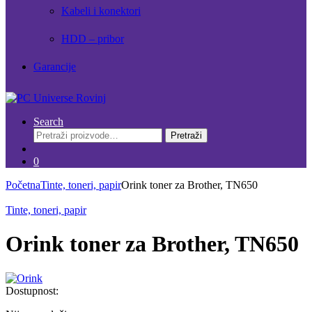
Kabeli i konektori
HDD – pribor
Garancije
Search
Pretraži:
Pretraži
0
Početna
Tinte, toneri, papir
Orink toner za Brother, TN650
Tinte, toneri, papir
Orink toner za Brother, TN650
Dostupnost: