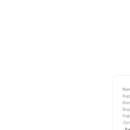
Nam
Kap
Komp
Boj
Paki
Ozn
:
Ra