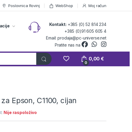
Poslovnica Rovinj
WebShop
Moj račun
Kontakt:
+385 (0) 52 814 234
acije
+385 (0)91 605 605 4
Email: prodaja@pc-universe.net
Pratite nas na
0,00
€
0
 za Epson, C1100, cijan
t:
Nije raspoloživo