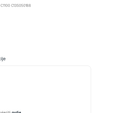
 C1100 C13S050188
ije
jeriti
ovdje
.