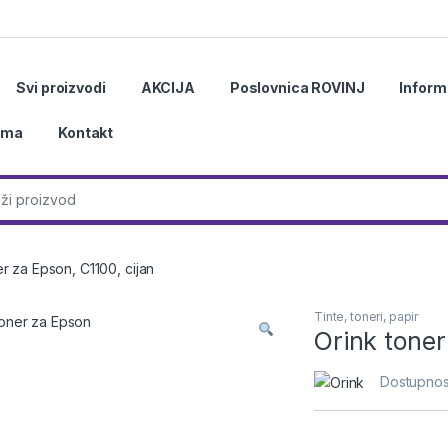
Svi proizvodi
AKCIJA
Poslovnica ROVINJ
Inform
ama
Kontakt
r:
er za Epson, C1100, cijan
Tinte, toneri, papir
Orink toner
Dostupnos