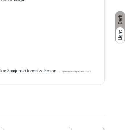
Dark
Light
ka:
Zamjenski toneri za Epson
Najniža cijena u zadnjih 30 dana:
16,05
€