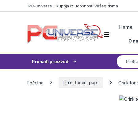
Skip to navigation
Skip to content
PC-universe… kupnja iz udobnosti Vašeg doma
Home
Open
O n
Search fo
Pronađi proizvod
Početna
Tinte, toneri, papir
Orink ton