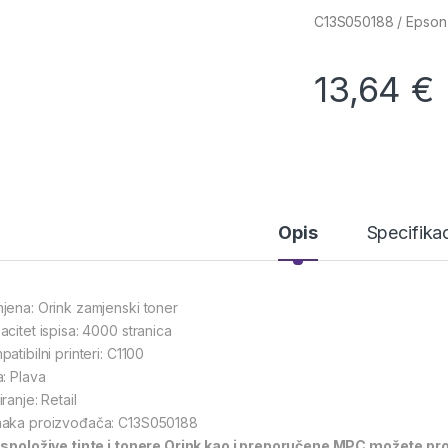
C13S050188 / Epson
13,64
€
Opis
Specifikac
jena: Orink zamjenski toner
acitet ispisa: 4000 stranica
atibilni printeri: C1100
a: Plava
ranje: Retail
aka proizvođača: C13S050188
spoložive tinte i tonere Orink kao i preporučene MPC možete prov