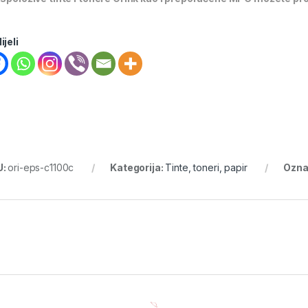
ijeli
U:
ori-eps-c1100c
Kategorija:
Tinte, toneri, papir
Ozna