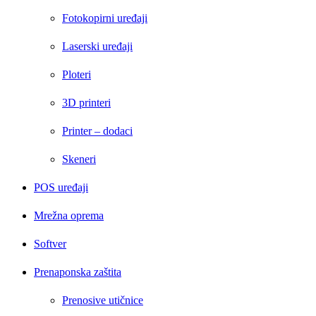
Fotokopirni uređaji
Laserski uređaji
Ploteri
3D printeri
Printer – dodaci
Skeneri
POS uređaji
Mrežna oprema
Softver
Prenaponska zaštita
Prenosive utičnice