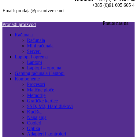
+385 (0)91 605 605 4
Email: prodaja@pc-universe.net
Pratite nas na
Pronađi proizvod
Računala
Računala
Mini računala
Serveri
Laptopi i oprema
Laptopi
Laptopi – oprema
Gaming računala i laptopi
Komponente
Procesori
Matične ploče
Memorije
Grafičke kartice
SSD, M2, Hard diskovi
Kućišta
Napajanja
Cooleri
Optika
Adapteri i kontroleri