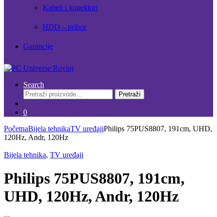
Kabeli i konektori
HDD – pribor
Garancije
Search
Pretraži:
Pretraži
0
Početna
Bijela tehnika
TV uređaji
Philips 75PUS8807, 191cm, UHD,
120Hz, Andr, 120Hz
Bijela tehnika
,
TV uređaji
Philips 75PUS8807, 191cm,
UHD, 120Hz, Andr, 120Hz