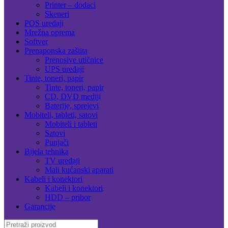
Printer – dodaci
Skeneri
POS uređaji
Mrežna oprema
Softver
Prenaponska zaštita
Prenosive utičnice
UPS uređaji
Tinte, toneri, papir
Tinte, toneri, papir
CD, DVD mediji
Baterije, sprejevi
Mobiteli, tableti, satovi
Mobiteli i tableti
Satovi
Punjači
Bijela tehnika
TV uređaji
Mali kućanski aparati
Kabeli i konektori
Kabeli i konektori
HDD – pribor
Garancije
Search