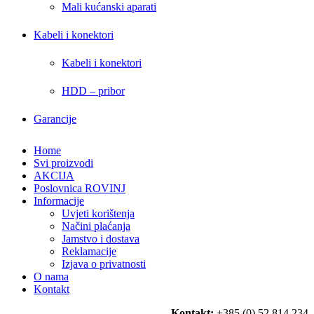
Mali kućanski aparati
Kabeli i konektori
Kabeli i konektori
HDD – pribor
Garancije
Home
Svi proizvodi
AKCIJA
Poslovnica ROVINJ
Informacije
Uvjeti korištenja
Načini plaćanja
Jamstvo i dostava
Reklamacije
Izjava o privatnosti
O nama
Kontakt
Kontakt:
+385 (0) 52 814 234