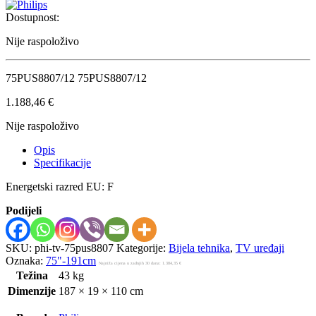
Dostupnost:
Nije raspoloživo
75PUS8807/12 75PUS8807/12
1.188,46
€
Nije raspoloživo
Opis
Specifikacije
Energetski razred EU: F
Podijeli
SKU:
phi-tv-75pus8807
Kategorije:
Bijela tehnika
,
TV uređaji
Oznaka:
75"-191cm
Najniža cijena u zadnjih 30 dana:
1.384,35
€
Težina
43 kg
Dimenzije
187 × 19 × 110 cm