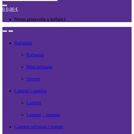
for:
0
0,00
€
Nema proizvoda u košarici.
Open
Close
Računala
Računala
Mini računala
Serveri
Laptopi i oprema
Laptopi
Laptopi – oprema
Gaming računala i laptopi