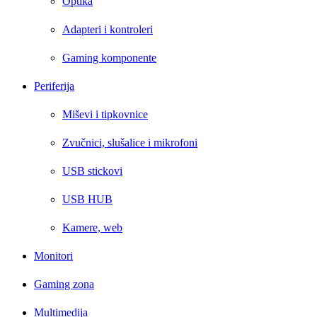
Optika
Adapteri i kontroleri
Gaming komponente
Periferija
Miševi i tipkovnice
Zvučnici, slušalice i mikrofoni
USB stickovi
USB HUB
Kamere, web
Monitori
Gaming zona
Multimedija