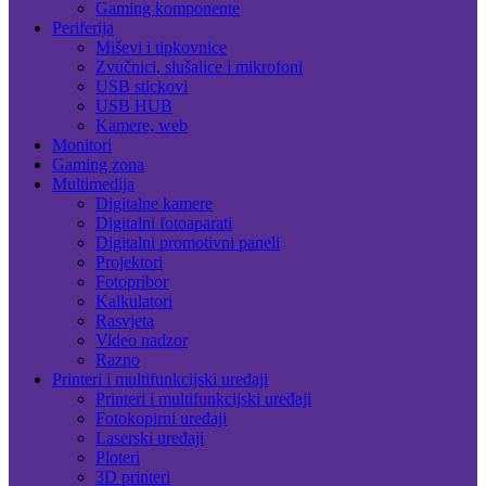
Gaming komponente
Periferija
Miševi i tipkovnice
Zvučnici, slušalice i mikrofoni
USB stickovi
USB HUB
Kamere, web
Monitori
Gaming zona
Multimedija
Digitalne kamere
Digitalni fotoaparati
Digitalni promotivni paneli
Projektori
Fotopribor
Kalkulatori
Rasvjeta
Video nadzor
Razno
Printeri i multifunkcijski uređaji
Printeri i multifunkcijski uređaji
Fotokopirni uređaji
Laserski uređaji
Ploteri
3D printeri