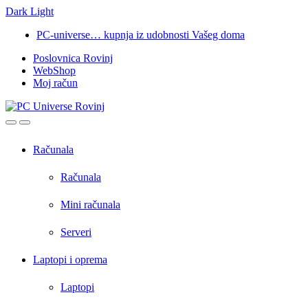
Dark
Light
Skip
Skip
PC-universe… kupnja iz udobnosti Vašeg doma
to
to
Poslovnica Rovinj
navigation
content
WebShop
Moj račun
Open
Close
Računala
Računala
Mini računala
Serveri
Laptopi i oprema
Laptopi