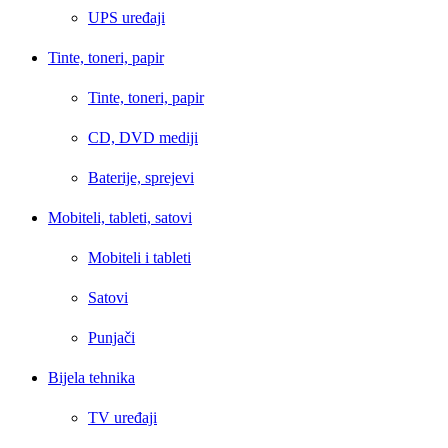
UPS uređaji
Tinte, toneri, papir
Tinte, toneri, papir
CD, DVD mediji
Baterije, sprejevi
Mobiteli, tableti, satovi
Mobiteli i tableti
Satovi
Punjači
Bijela tehnika
TV uređaji