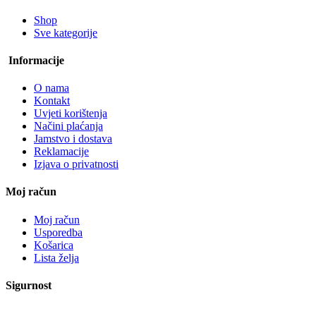
Shop
Sve kategorije
Informacije
O nama
Kontakt
Uvjeti korištenja
Načini plaćanja
Jamstvo i dostava
Reklamacije
Izjava o privatnosti
Moj račun
Moj račun
Usporedba
Košarica
Lista želja
Sigurnost