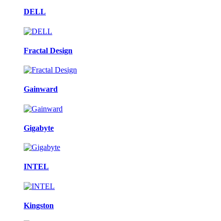
DELL
Fractal Design
Gainward
Gigabyte
INTEL
Kingston