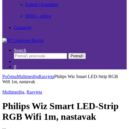
Kabeli i konektori
HDD – pribor
Garancije
Search
Pretraži:
Pretraži
0
Početna
Multimedija
Rasvjeta
Philips Wiz Smart LED-Strip RGB
Wifi 1m, nastavak
Multimedija
,
Rasvjeta
Philips Wiz Smart LED-Strip
RGB Wifi 1m, nastavak