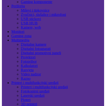
Gaming komponente
Periferija
Miševi i tipkovnice
Zvučnici, slušalice i mikrofoni
USB stickovi
USB HUB
Kamere, web
Monitori
Gaming zona
Multimedija
Digitalne kamere
Digitalni fotoaparati
Digitalni promotivni paneli
Projektori
Fotopribor
Kalkulatori
Rasvjeta
Video nadzor
Razno
Printeri i multifunkcijski uređaji
Printeri i multifunkcijski uređaji
Fotokopirni uređaji
Laserski uređaji
Ploteri
3D printeri