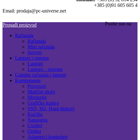
+385 (0)91 605 605 4
Email: prodaja@pc-universe.net
Pratite nas na
Pronađi proizvod
Računala
Računala
Mini računala
Serveri
Laptopi i oprema
Laptopi
Laptopi – oprema
Gaming računala i laptopi
Komponente
Procesori
Matične ploče
Memorije
Grafičke kartice
SSD, M2, Hard diskovi
Kućišta
Napajanja
Cooleri
Optika
Adapteri i kontroleri