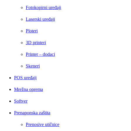
Fotokopirni uređaji
Laserski uređaji
Ploteri
3D printeri
Printer – dodaci
Skeneri
POS uređaji
Mrežna oprema
Softver
Prenaponska zaštita
Prenosive utičnice