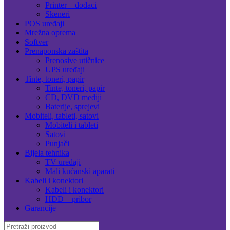
Printer – dodaci
Skeneri
POS uređaji
Mrežna oprema
Softver
Prenaponska zaštita
Prenosive utičnice
UPS uređaji
Tinte, toneri, papir
Tinte, toneri, papir
CD, DVD mediji
Baterije, sprejevi
Mobiteli, tableti, satovi
Mobiteli i tableti
Satovi
Punjači
Bijela tehnika
TV uređaji
Mali kućanski aparati
Kabeli i konektori
Kabeli i konektori
HDD – pribor
Garancije
Search