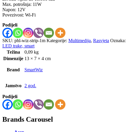
Max. potrošnja: 11W
Napon: 12V
Povezivost: Wi-Fi
Podijeli
SKU:
phl-wiz-strip-1m
Kategorije:
Multimedija
,
Rasvjeta
Oznaka:
LED trake, smart
Težina
0,09 kg
Dimenzije
13 × 7 × 4 cm
Brand
SmartWiz
Jamstvo
2 god.
Podijeli
Brands Carousel