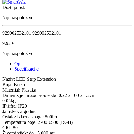
Dostupnost:
Nije raspoloživo
929002532101 929002532101
9,92
€
Nije raspoloživo
Opis
Specifikacije
Naziv: LED Strip Extension
Boja: Bijela
Materijal: Plastika
Dimenizije i masa proizvoda: 0.22 x 100 x 1.2cm
0.05kg
IP šifra: IP20
Jamstvo: 2 godine
Ostalo: Izlazna snaga: 800lm
Temperatura boje: 2700-6500 (RGB)
CRI: 80
Životni vijek: do 15.000 sati