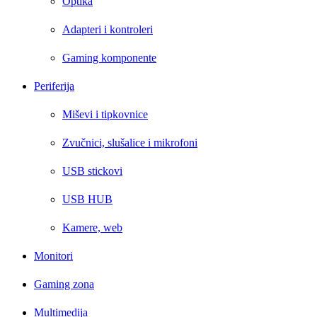
Optika
Adapteri i kontroleri
Gaming komponente
Periferija
Miševi i tipkovnice
Zvučnici, slušalice i mikrofoni
USB stickovi
USB HUB
Kamere, web
Monitori
Gaming zona
Multimedija