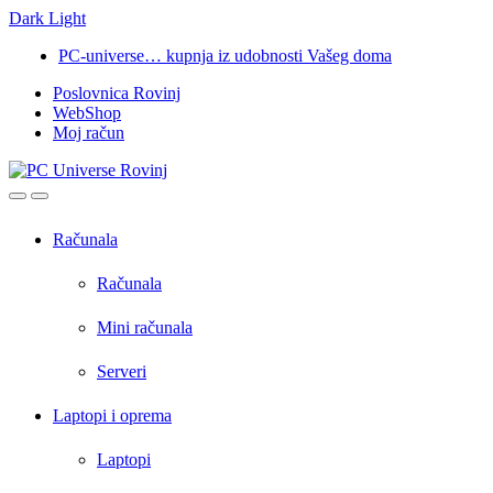
Dark
Light
Skip
Skip
PC-universe… kupnja iz udobnosti Vašeg doma
to
to
Poslovnica Rovinj
navigation
content
WebShop
Moj račun
Open
Close
Računala
Računala
Mini računala
Serveri
Laptopi i oprema
Laptopi