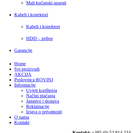
Mali kućanski aparati
Kabeli i konektori
Kabeli i konektori
HDD – pribor
Garancije
Home
Svi proizvodi
AKCIJA
Poslovnica ROVINJ
Informacije
Uvjeti korištenja
Načini plaćanja
Jamstvo i dostava
Reklamacije
Izjava o privatnosti
O nama
Kontakt
Kontakt:
+385 (0) 52 814 234