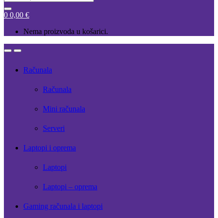
for:
0
0,00
€
Nema proizvoda u košarici.
Open
Close
Računala
Računala
Mini računala
Serveri
Laptopi i oprema
Laptopi
Laptopi – oprema
Gaming računala i laptopi