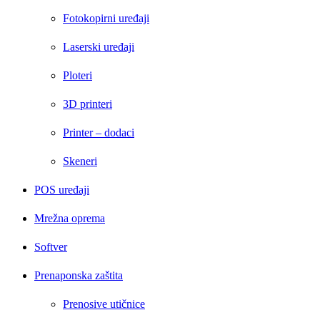
Fotokopirni uređaji
Laserski uređaji
Ploteri
3D printeri
Printer – dodaci
Skeneri
POS uređaji
Mrežna oprema
Softver
Prenaponska zaštita
Prenosive utičnice