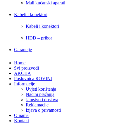
Mali kućanski aparati
Kabeli i konektori
Kabeli i konektori
HDD – pribor
Garancije
Home
Svi proizvodi
AKCIJA
Poslovnica ROVINJ
Informacije
Uvjeti korištenja
Načini plaćanja
Jamstvo i dostava
Reklamacije
Izjava o privatnosti
O nama
Kontakt