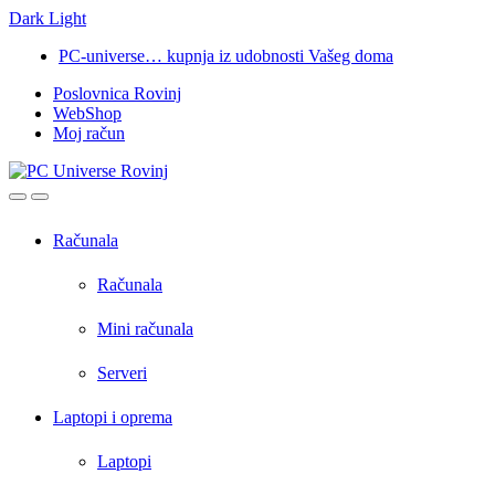
Dark
Light
Skip
Skip
PC-universe… kupnja iz udobnosti Vašeg doma
to
to
Poslovnica Rovinj
navigation
content
WebShop
Moj račun
Open
Close
Računala
Računala
Mini računala
Serveri
Laptopi i oprema
Laptopi