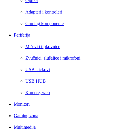
Optika
Adapteri i kontroleri
Gaming komponente
Periferija
Miševi i tipkovnice
Zvučnici, slušalice i mikrofoni
USB stickovi
USB HUB
Kamere, web
Monitori
Gaming zona
Multimedija